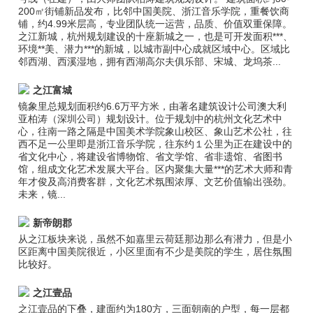
200㎡街铺新品发布，比邻中国美院、浙江音乐学院，重餐饮商
铺，约4.99米层高，专业团队统一运营，品质、价值双重保障。
之江新城，杭州规划建设的十座新城之一，也是可开发面积***、
环境**美、潜力***的新城，以城市副中心成就区域中心。区域比
邻西湖、西溪湿地，拥有西湖高尔夫俱乐部、宋城、龙坞茶...
之江富城
镜象里总规划面积约6.6万平方米，由著名建筑设计公司澳大利
亚柏涛（深圳公司）规划设计。位于规划中的杭州文化艺术中
心，往南一路之隔是中国美术学院象山校区、象山艺术公社，往
西不足一公里即是浙江音乐学院，往东约１公里为正在建设中的
省文化中心，将建设省博物馆、省文学馆、省非遗馆、省图书
馆，组成文化艺术发展大平台。区内聚集大量***的艺术大师和青
年才俊及高消费客群，文化艺术氛围浓厚、文艺价值输出强劲。
未来，镜...
新帝朗郡
从之江板块来说，虽然不如嘉里云荷廷那边那么有潜力，但是小
区距离中国美院很近，小区里面有不少是美院的学生，居住氛围
比较好。
之江壹品
之江壹品的下叠，建面约为180方，三面朝南的户型，每一层都