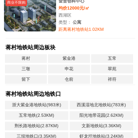
金普创科中心
商业不限购
均价12000元/㎡
西湖区
类型：
公寓
距离蒋村地铁站1.02KM
蒋村地铁站周边板块
蒋村
紫金港
五常
三墩
申花
翠苑
留下
仓前
祥符
蒋村地铁站周边地铁口
浙大紫金港地铁站(983米)
西溪湿地北地铁站(783米)
五常地铁(2.53KM)
阳光地带花园(2.62KM)
荆长路地铁站(2.87KM)
文新地铁站(3.36KM)
三坝地铁口(3.35KM)
虾龙圩地铁站(3.24KM)