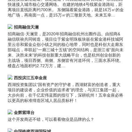
快速接入城市核心交通网络。 在建的地铁4号线紫金港路站，距
离项目直线距离约700米。 东侧隔着紫金港路，就是16万㎡的金
地广场，再南面一点，是15万㎡的三墩新天地。未来五幸...
招商融信天澜
招商融信·天澜里，是2020年招商融信杭州出圈作品。由招商&
融信联袂共同铸造，项目位于紫金明珠板块嵌在紫金港科技城阿
里云谷和紫金众创小镇之间的核心地带，同时也是科创大走廊东
部端点，串联起“一廊三城十五镇”的空间结构，是浙江省“面向未
来、决胜未来”的科技创新重大战略平台，也是杭州创业创新的
主战场，项目西侧、南侧、东侧皆有河道环伺，三面水系环绕。
楼盘占地面积约2.72万方，建...
西投滨江五幸金座
西湖投资集团以“国有资产的守护者，西湖财富的创造者，重大
项目的建设者，企业价值的追求者”的理念，与滨江集团一起，
大步向前，在千亿宏伟蓝图的指引下，深耕杭州！五幸金座必将
以更高的标准缔造区域人居品质标杆！
金辉紫璋台
这个开发商还不错，可以看看物业是品牌的么？
中国铁建西湖国际城