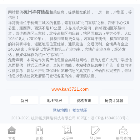
杭州祥符楼盘
网站提供
相关信息，提供楼盘航拍，一房一价，户型图，等
信息！
祥符街道位于杭州主城区的北部，素有杭城“北门重镇”之称。距市中心仅6
公里，距西湖、西溪不足10公里，东依京杭大运河，南邻西湖区翠苑街
道，西连西湖区三墩镇，北接余杭区勾庄镇，辖区面积18.7平方公里。人口
105418人（2010年）。 祥符街道历史久远，因重建于明代、横跨宦塘河
的祥符桥得名。辖区地理位置优越、通讯发达、交通便利。全镇共有企业
1400余家，主要是以贸易类和第三产业为主，房地产企业众多，经济发
达，被媒体称作为杭州的“徐家汇”。
免责声明：本网站作为房产信息聚合类导航网站，仅为方便广大用户掌握信
息而提供一站式无偿浏览、查阅的功能，本站楼盘信息并非广告，所载内容
仅供参考，网站不声明或保证所发布信息的真实性，准确性和完整性，最终
信息以售楼处及政府部门登记备案为准，请谨慎核查。
www.kan3721.com
新房
地图找房
资格查询
房贷计算器
网站地图
楼盘地图
2013-2021 杭州畅房网络科技有限公司 ICP证：浙ICP备16040283号-1
首页
新房
公示中
登记中
摇号查询