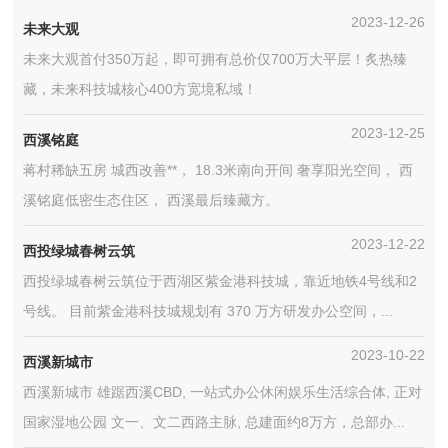
2023-12-26
未来大观
未来大观首付350万起，即可拥有总价仅700万大平层！炙热臻
藏，未来科技城核心400方宽境私域！
2023-12-25
西溪铭庭
蒋村稀缺五房 城西改善**， 18.3米南向开间 奢享阳光空间， 西
溪铭庭低密生态住区， 西溪最后臻藏方。
2023-12-22
西投绿城春树云筑
西投绿城春树云筑位于西湖区紫金港科技城，靠近地铁4号线和2
号线。 目前紫金港科技城规划有 370 万方研发办公空间，...
2023-10-22
西溪新城市
西溪新城市 雄踞西溪CBD, 一站式办公休闲娱乐生活综合体, 正对
国家湿地公园 文一、文二西路主脉, 总建面约8万方，总部办...