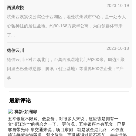
2023-10-19
西溪宸悦
杭州西溪宸悦公寓位于西湖区，地处杭州城市中心，是一处令人
心驰神往的居住圣地。约90-168方豪华公寓，为白领群体带来
了...
2023-10-18
德信云川
德信云川正对西溪北门，距离西溪湿地北门约200米。周边汇聚
阿里巴巴全球总部、腾讯（创业基地）等世界500强企业；**产
学...
最新评论
祥新·如澜邸
五幸银座不限购、低总价，对很多人来说，这应该是拥有一
套“滨江造”**的机会之一了。 更何况，五幸银座本身配套，已足
够自带光环 拿交通来说，项目东侧，就是紫金港北路，不仅直
接连接紫金港隧道、紫之隧道，而且能通过留石高架、余杭塘路