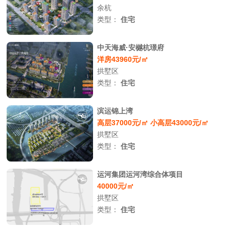
余杭
类型：
住宅
中天海威·安樾杭璟府
洋房43960元/㎡
拱墅区
类型：
住宅
滨运锦上湾
高层37000元/㎡ 小高层43000元/㎡
拱墅区
类型：
住宅
运河集团运河湾综合体项目
40000元/㎡
拱墅区
类型：
住宅