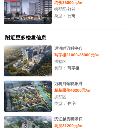
均价36000元/㎡
拱墅区-祥符
类型：
公寓
附近更多楼盘信息
运河畔万科中心
写字楼21000-25000元/㎡
拱墅区
类型：
写字楼
万科河颂映象府
精装限价46200元/㎡
拱墅区
类型：
住宅
滨江越秀听翠轩
高层31200元/㎡