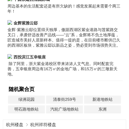
周边基本的生活配套还是有所欠缺的！感觉发展起来需要个两三
年！
金辉紫雅云邸
金辉·紫雅云邸位置得天独厚，傲踞西湖区紫金港路与莲紫路交
叉口，承袭舒适改善产品线——“云”系，金辉将不负土地厚蕴，
匠造城市美好人居新样本。值得一提的是，在目前楼市断供已久
的西湖区板块，紫雅云邸以新品之姿，势必受到市场强势关注。
西投滨江五幸银座
除了阿里，浙大紫金港校区带来浓浓人文气息。同时配套完
善，五幸银座周边有16万㎡的金地广场，和15万㎡的三墩新天
地。
随机聚合页
绿洲花园
清泰街259号
新港地铁站
明石路地铁站
汽轮广场地铁站
东洲
杭州楼盘
杭州祥符楼盘