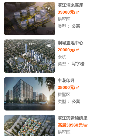
滨江清来嘉座
39000元/㎡
拱墅区
类型：
公寓
润城置地中心
20000元/㎡
余杭
类型：
写字楼
申花印月
38000元/㎡
拱墅区
类型：
公寓
滨江滨运锦绣里
高层38960元/㎡
拱墅区