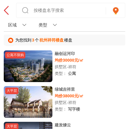
区域
类型
为您找到
3
个
杭州祥符楼盘
楼盘
融创运河印
公寓不限购
均价30000元/㎡
拱墅区-祥符
类型：
公寓
绿城吉祥里
大平层
均价38000元/㎡
拱墅区-祥符
类型：
写字楼
建发缦云
大平层