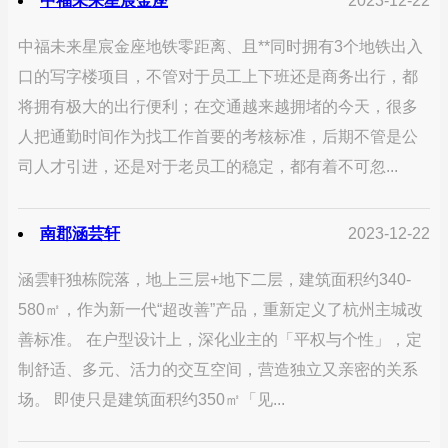
中福未来星宸金座
2023-12-22
中福未来星宸金座地铁零距离、且**同时拥有3个地铁出入
口的写字楼项目，不管对于员工上下班还是商务出行，都
将拥有极大的出行便利；在交通越来越拥堵的今天，很多
人把通勤时间作为找工作首要的考核标准，后期不管是公
司人才引进，还是对于老员工的稳定，都有着不可忽...
南郡涵芸轩
2023-12-22
涵雲軒独栋院落，地上三层+地下二层，建筑面积约340-
580㎡，作为新一代“超改善”产品，重新定义了杭州主城改
善标准。 在户型设计上，深化业主的「平权与个性」，定
制舒适、多元、活力的交互空间，营造独立又亲密的关系
场。 即使只是建筑面积约350㎡「见...