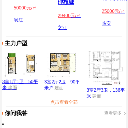
理想城
50000
元/㎡
25000
元/㎡
29400
元/㎡
滨江
临安
之江
主力户型
3室1厅1卫，50平
3室2厅2卫，90平
米
建面
米户
建面
3室2厅3卫，136平
米
建面
点击查看全部
你问我答
查看更多