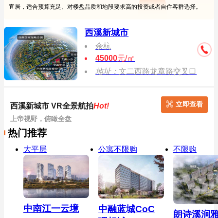
宜居，适合预算充足、对楼盘品质和地段要求高的投资或者自住客群选择。
西溪新城市
余杭
45000
元/㎡
地址：
文二西路龙章路交叉口
立即查看
西溪新城市 VR全景航拍
Hot!
上帝视野，俯瞰全盘
热门推荐
大平层
公寓不限购
不限购
中南江一云境
中融蓝城CoC
朗诗溪涧