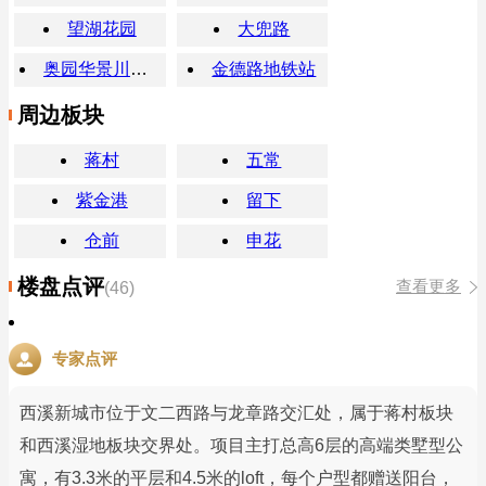
望湖花园
大兜路
奥园华景川上锦宸府
金德路地铁站
周边板块
蒋村
五常
紫金港
留下
仓前
申花
楼盘点评
查看更多
(46)
专家点评
西溪新城市位于文二西路与龙章路交汇处，属于蒋村板块
和西溪湿地板块交界处。项目主打总高6层的高端类墅型公
寓，有3.3米的平层和4.5米的loft，每个户型都赠送阳台，