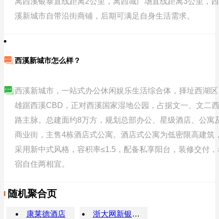
离西溪银泰直线距离2公里，离西城广场直线距离3公里，西
溪新城市自带沿街商铺，后期可满足自身生活需求。
西溪新城市怎么样？
西溪新城市，一站式办公休闲娱乐生活综合体，择址西湖区
雄踞西溪CBD，正对西溪国家湿地公园，占据文一、文二
路主脉。总建面约8万方，规划总部办公、星级酒店、公寓
商业街，主售4栋酒店式公寓。酒店式公寓为低密限高建筑
采用新中式风格，容积率≤1.5，配备私享阳台，装修交付，
宿自住两相宜。
随机聚合页
康莱德酒店
浙大网新银湖科技园