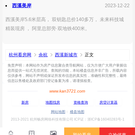
西溪美岸
2023-12-22
西溪美岸5.6米层高， 双钥匙总价140多万， 未来科技城
精装现房 ， 阿里总部旁·双地铁400米。
杭州看房网
余杭
西溪新城市
正文
免责声明：本网站作为房产信息聚合类导航网站，仅为方便广大用户掌握信
息而提供一站式无偿浏览、查阅的功能，本站楼盘信息并非广告，所载内容
仅供参考，网站不声明或保证所发布信息的真实性，准确性和完整性，最终
信息以售楼处及政府部门登记备案为准，请谨慎核查。
www.kan3721.com
新房
地图找房
资格查询
房贷计算器
网站地图
楼盘地图
2013-2021 杭州畅房网络科技有限公司 ICP证：浙ICP备16040283号-1
预约看房
立抢优惠