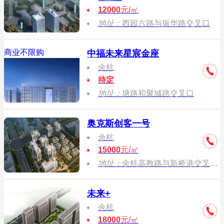
12000
元/㎡
地址：
西园六路与振华路交叉口
商业不限购
中福未来星宸金座
余杭
待定
地址：
塘路和聚城路交叉口
奥克斯创客一号
余杭
15000
元/㎡
地址：
余杭高教路与新桥港交叉口东侧
未来+
余杭
18000
元/㎡