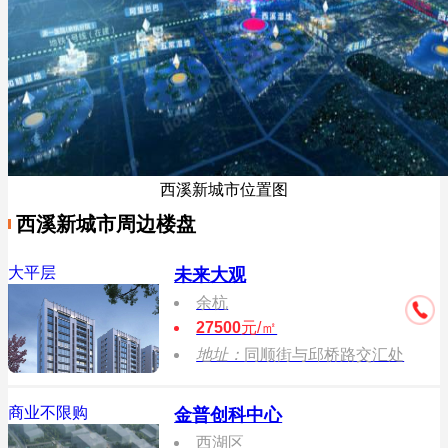
西溪新城市位置图
西溪新城市周边楼盘
大平层
未来大观
余杭
27500
元/㎡
地址：
同顺街与邱桥路交汇处
商业不限购
金普创科中心
西湖区