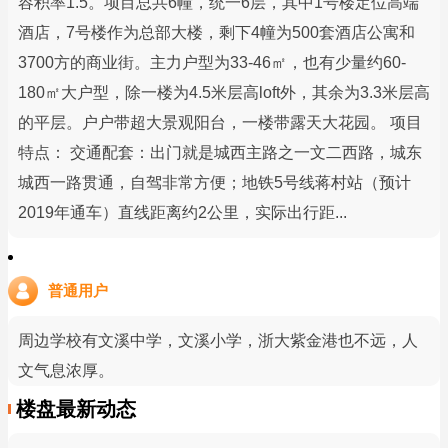
容积率1.5。项目总共6幢，统一6层，其中1号楼定位高端
酒店，7号楼作为总部大楼，剩下4幢为500套酒店公寓和
3700方的商业街。主力户型为33-46㎡，也有少量约60-
180㎡大户型，除一楼为4.5米层高loft外，其余为3.3米层高
的平层。户户带超大景观阳台，一楼带露天大花园。 项目
特点： 交通配套：出门就是城西主路之一文二西路，城东
城西一路贯通，自驾非常方便；地铁5号线蒋村站（预计
2019年通车）直线距离约2公里，实际出行距...
普通用户
周边学校有文溪中学，文溪小学，浙大紫金港也不远，人
文气息浓厚。
楼盘最新动态