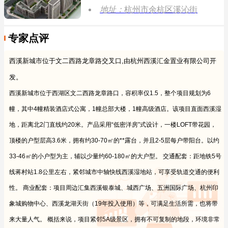
地址：
杭州市余杭区溪沁街
专家点评
西溪新城市位于文二西路龙章路交叉口,由杭州西溪汇金置业有限公司开
发。
西溪新城市位于西湖区文二西路龙章路口，容积率仅1.5，整个项目规划为6
幢，其中4幢精装酒店式公寓，1幢总部大楼，1幢高级酒店。该项目直面西溪湿
地，距离北2门直线约20米。产品采用“低密洋房”式设计，一楼LOFT带花园，
顶楼的户型层高3.6米，拥有约30-70㎡的**露台，并且2-5层每户带阳台。以约
33-46㎡的小户型为主，辅以少量约60-180㎡的大户型。
交通配套：距地铁5号
线蒋村站1.8公里左右，紧邻城市中轴快线西溪湿地站，可享受轨道交通的便利
性。
商业配套：项目周边汇集西溪银泰城、城西广场、五洲国际广场、杭州印
象城购物中心、西溪龙湖天街（19年投入使用）等，可满足生活所需，也将带
来大量人气。
概括来说，项目紧邻5A级景区，拥有不可复制的地段，环境非常