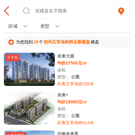
区域
类型
为您找到
15
个
杭州五常地铁附近新楼盘
楼盘
未来大观
大平层
均价27500元/㎡
余杭
类型：
公寓
距离五常地铁235米
未来+
均价18000元/㎡
余杭
类型：
公寓
距离五常地铁514米
中南未来里