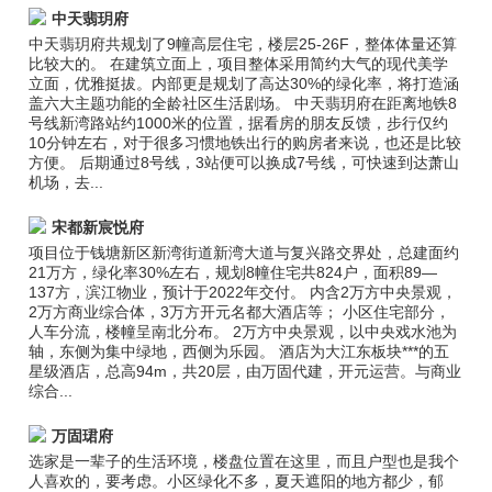
中天翡玥府
中天翡玥府共规划了9幢高层住宅，楼层25-26F，整体体量还算
比较大的。 在建筑立面上，项目整体采用简约大气的现代美学
立面，优雅挺拔。内部更是规划了高达30%的绿化率，将打造涵
盖六大主题功能的全龄社区生活剧场。 中天翡玥府在距离地铁8
号线新湾路站约1000米的位置，据看房的朋友反馈，步行仅约
10分钟左右，对于很多习惯地铁出行的购房者来说，也还是比较
方便。 后期通过8号线，3站便可以换成7号线，可快速到达萧山
机场，去...
宋都新宸悦府
项目位于钱塘新区新湾街道新湾大道与复兴路交界处，总建面约
21万方，绿化率30%左右，规划8幢住宅共824户，面积89—
137方，滨江物业，预计于2022年交付。 内含2万方中央景观，
2万方商业综合体，3万方开元名都大酒店等； 小区住宅部分，
人车分流，楼幢呈南北分布。 2万方中央景观，以中央戏水池为
轴，东侧为集中绿地，西侧为乐园。 酒店为大江东板块***的五
星级酒店，总高94m，共20层，由万固代建，开元运营。与商业
综合...
万固珺府
选家是一辈子的生活环境，楼盘位置在这里，而且户型也是我个
人喜欢的，要考虑。小区绿化不多，夏天遮阳的地方都少，郁