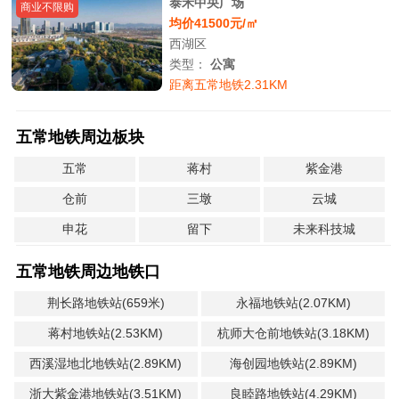
泰禾中央广场
商业不限购
均价41500元/㎡
西湖区
类型：
公寓
距离五常地铁2.31KM
五常地铁周边板块
五常
蒋村
紫金港
仓前
三墩
云城
申花
留下
未来科技城
五常地铁周边地铁口
荆长路地铁站(659米)
永福地铁站(2.07KM)
蒋村地铁站(2.53KM)
杭师大仓前地铁站(3.18KM)
西溪湿地北地铁站(2.89KM)
海创园地铁站(2.89KM)
浙大紫金港地铁站(3.51KM)
良睦路地铁站(4.29KM)