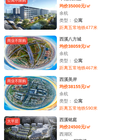
公寓不限购
均价35000元/㎡
余杭
类型：
公寓
距离五常地铁477米
西溪八方城
商业不限购
均价38059元/㎡
余杭
类型：
公寓
距离五常地铁467米
西溪美岸
商业不限购
均价38155元/㎡
余杭
类型：
公寓
距离五常地铁590米
西溪铭庭
大平层
均价24500元/㎡
西湖区