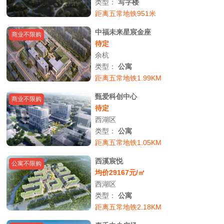
类型：
写字楼
距离五常地铁951米
中福未来星宸金座
商业不限购
待定
余杭
类型：
公寓
距离五常地铁1.99KM
甄爱科创中心
商业不限购
待定
西湖区
类型：
公寓
距离五常地铁1.05KM
西溪宸悦
公寓不限购
均价29167元/㎡
西湖区
类型：
公寓
距离五常地铁2.18KM