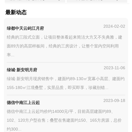
最新动态
2024-02-02
绿都中天云屿江月府
经典的三段式立面，让项目整体看起来简洁大方又不失典雅，建
面89方的高层样板间，经典的三房设计，让整个室内空间利用
率...
2023-11-06
绿城·新安明月府
绿城·新安明月现房销售中，建面约89-130㎡宽幕小高层、建面约
155-180㎡江境叠墅，实景品质，即买即享，珍藏别错...
2023-09-18
德信中南江上云起
德信中南江上云起均价约14000元/平，目前高层建面约89、
102、120方户型在售；叠墅在售建面约150、165方房源，总价
约300...