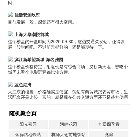
闷。
佳源驭远玖墅
目前发展一般，感觉还有很大空间。
上海大华潮悦前城
这个楼盘的开盘时间为2020-09-30，这边交通欠发达，还得发
展一段时间吧。不过前景挺好的，还是能期待一下。
滨江新希望新城·海名雅园
这个楼盘价格待定，附近倒是有综合商场，义桥新天地，想吃个
饭周末看个电影逛逛都比较方便。
蓝色港湾
大江东的楼盘，价格确实是便宜，旁边有商贸城跟农贸市场，生
活配套还是比较丰富的，就是现在公共交通方面还不是很方便啊
随机聚合页
阳光嘉园
河畔花园
九堡四季青
金德路地铁站
杭师大仓前地铁站
党湾