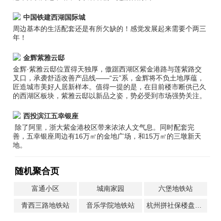
中国铁建西湖国际城
周边基本的生活配套还是有所欠缺的！感觉发展起来需要个两三
年！
金辉紫雅云邸
金辉·紫雅云邸位置得天独厚，傲踞西湖区紫金港路与莲紫路交
叉口，承袭舒适改善产品线——“云”系，金辉将不负土地厚蕴，
匠造城市美好人居新样本。值得一提的是，在目前楼市断供已久
的西湖区板块，紫雅云邸以新品之姿，势必受到市场强势关注。
西投滨江五幸银座
除了阿里，浙大紫金港校区带来浓浓人文气息。同时配套完
善，五幸银座周边有16万㎡的金地广场，和15万㎡的三墩新天
地。
随机聚合页
富通小区
城南家园
六堡地铁站
青西三路地铁站
音乐学院地铁站
杭州拼社保楼盘一览