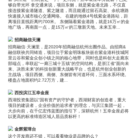
够自带光环 拿交通来说，项目东侧，就是紫金港北路，不仅直
接连接紫金港隧道、紫之隧道，而且能通过留石高架、余杭塘路
快速接入城市核心交通网络。 在建的地铁4号线紫金港路站，距
离项目直线距离约700米。 东侧隔着紫金港路，就是16万㎡的金
地广场，再南面一点，是15万㎡的三墩新天地。未来五幸...
招商融信天澜
招商融信·天澜里，是2020年招商融信杭州出圈作品。由招商&
融信联袂共同铸造，项目位于紫金明珠板块嵌在紫金港科技城阿
里云谷和紫金众创小镇之间的核心地带，同时也是科创大走廊东
部端点，串联起“一廊三城十五镇”的空间结构，是浙江省“面向未
来、决胜未来”的科技创新重大战略平台，也是杭州创业创新的
主战场，项目西侧、南侧、东侧皆有河道环伺，三面水系环绕。
楼盘占地面积约2.72万方，建...
西投滨江五幸金座
西湖投资集团以“国有资产的守护者，西湖财富的创造者，重大
项目的建设者，企业价值的追求者”的理念，与滨江集团一起，
大步向前，在千亿宏伟蓝图的指引下，深耕杭州！五幸金座必将
以更高的标准缔造区域人居品质标杆！
金辉紫璋台
这个开发商还不错，可以看看物业是品牌的么？