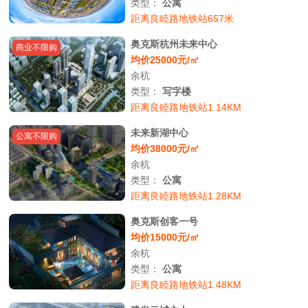
类型：
公寓
距离良睦路地铁站657米
奥克斯杭州未来中心
商业不限购
均价25000元/㎡
余杭
类型：
写字楼
距离良睦路地铁站1.14KM
未来新湖中心
公寓不限购
均价38000元/㎡
余杭
类型：
公寓
距离良睦路地铁站1.28KM
奥克斯创客一号
均价15000元/㎡
余杭
类型：
公寓
距离良睦路地铁站1.48KM