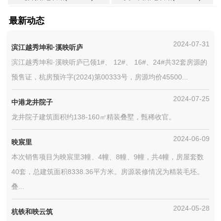
最新动态
2024-07-31
滨江越秀坤和·溪映听庐
滨江越秀坤和·溪映听庐已领1#、 12#、 16#、24#共32套房源的
预售证，杭房预许字(2024)第00333号，房源均价45500...
2024-07-25
中港龙井院子
龙井院子建筑面积约138-160㎡精装叠墅，甄稀收官。
2024-06-09
映宸里
本次销售项目为映宸里3幢、4幢、8幢、9幢，共4幢，房屋套数
40套，总建筑面积8338.36平方米。房源装修情况为精装毛坯。
叠...
2024-05-28
杭铁和映云筑