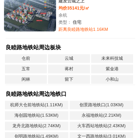
建发云城之上
均价35141元/㎡
余杭
类型：
住宅
距离良睦路地铁站1.16KM
良睦路地铁站周边板块
仓前
云城
未来科技城
五常
蒋村
紫金港
闲林
留下
小和山
良睦路地铁站周边地铁口
杭师大仓前地铁站(1.11KM)
创景路地铁口(1.03KM)
海创园地铁站(1.53KM)
永福地铁站(2.21KM)
龙舟北路地铁站(2.74KM)
火车西站地铁站(2.43KM)
创明路地铁站(1.49KM)
文一西路地铁站(3.01KM)