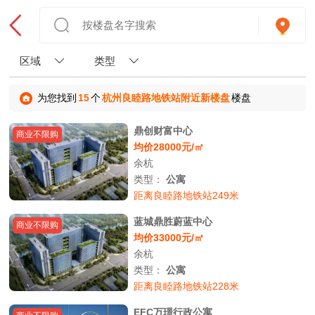
区域
类型
为您找到
15
个
杭州良睦路地铁站附近新楼盘
楼盘
鼎创财富中心
商业不限购
均价28000元/㎡
余杭
类型：
公寓
距离良睦路地铁站249米
蓝城鼎胜蔚蓝中心
商业不限购
均价33000元/㎡
余杭
类型：
公寓
距离良睦路地铁站228米
EFC万璟行政公寓