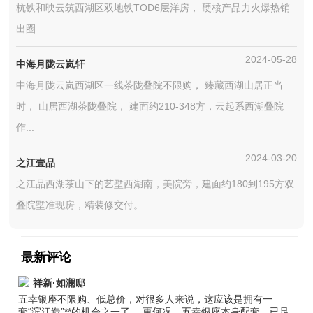
杭铁和映云筑西湖区双地铁TOD6层洋房， 硬核产品力火爆热销
出圈
2024-05-28
中海月陇云岚轩
中海月陇云岚西湖区一线茶陇叠院不限购， 臻藏西湖山居正当
时， 山居西湖茶陇叠院， 建面约210-348方，云起系西湖叠院
作...
2024-03-20
之江壹品
之江品西湖茶山下的艺墅西湖南，美院旁，建面约180到195方双
叠院墅准现房，精装修交付。
最新评论
祥新·如澜邸
五幸银座不限购、低总价，对很多人来说，这应该是拥有一
套“滨江造”**的机会之一了。 更何况，五幸银座本身配套，已足