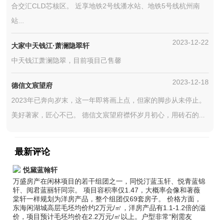
合交汇CLD芯核区。 近享地铁2号线潘水站、地铁5号线杭州南
站...
2023-12-22
大家中天钱江·萧澜隐翠轩
中天钱江萧澜隐翠，目前项目己售馨
2023-12-18
德信文宸望府
2023年已奔向岁末，这一年即将画上点，但家的脚步从未停止。
美好著家，匠心不已。 德信文宸望府襟怀岁月初心，用砖石的...
最新评论
悦黛蓝翰轩
万盛房产在闲林项目的若干组团之一，同悦汀蓝玉轩、悦青蓝锦
轩、阅君蓝丽轩同宗。 项目容积率仅1.47，大概率会像和著薇
棠轩一样规划为洋房产品，整个组团仅69套房子。 价格方面，
东海闲湖城高层毛坯均价约2万元/㎡，洋房产品有1.1-1.2倍的溢
价，项目预计毛坯均价在2.2万元/㎡以上。户型非常“刚需友