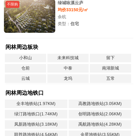
绿城咏溪云庐
不限购
均价33150元/㎡
余杭
类型：
住宅
闲林周边板块
小和山
未来科技城
留下
仓前
中泰
南湖新城
云城
龙坞
五常
闲林周边地铁口
全丰地铁站(1.97KM)
高教路地铁站(3.05KM)
绿汀路地铁口(1.74KM)
创明路地铁站(2.06KM)
凤新路地铁站(3.18KM)
禹航路地铁站(4.28KM)
联胜路地铁站(4.54KM)
金星地铁站(3.55KM)