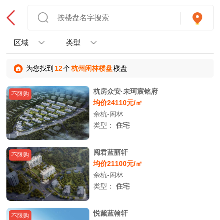
区域
类型
为您找到
12
个
杭州闲林楼盘
楼盘
杭房众安·未珂宸铭府
不限购
均价24110元/㎡
余杭-闲林
类型：
住宅
阅君蓝丽轩
不限购
均价21100元/㎡
余杭-闲林
类型：
住宅
悦黛蓝翰轩
不限购