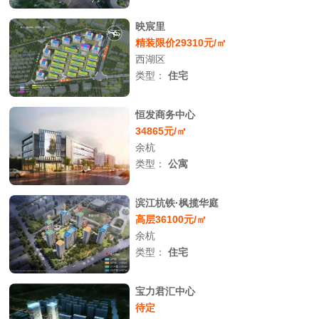
映宸里
精装限价29310元/㎡
西湖区
类型：
住宅
恒发商务中心
34865元/㎡
余杭
类型：
公寓
滨江杭铁·枫揽华庭
高层36100元/㎡
余杭
类型：
住宅
宝力君汇中心
待定