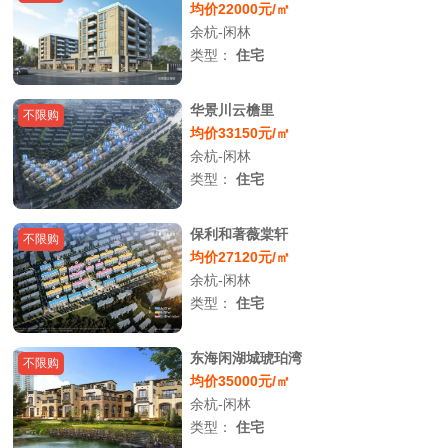
均价22000元/㎡
余杭-闲林
类型：
住宅
华景川云檐里
不限购
均价33150元/㎡
余杭-闲林
类型：
住宅
保利和著薇棠轩
不限购
均价27120元/㎡
余杭-闲林
类型：
住宅
东海闲湖城琥珀湾
不限购
均价35000元/㎡
余杭-闲林
类型：
住宅