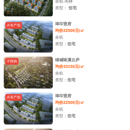
余杭-闲林
类型：
住宅
埠印贤府
共有产权
均价22500元/㎡
余杭
类型：
住宅
绿城咏溪云庐
不限购
均价33150元/㎡
余杭
类型：
住宅
埠印贤府
共有产权
均价22500元/㎡
余杭
类型：
住宅