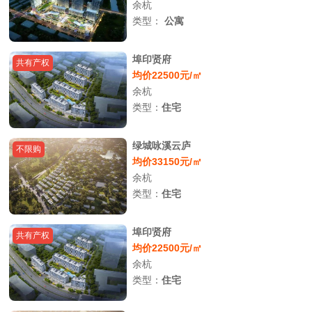
余杭
类型：
公寓
埠印贤府
共有产权
均价22500元/㎡
余杭
类型：
住宅
绿城咏溪云庐
不限购
均价33150元/㎡
余杭
类型：
住宅
埠印贤府
共有产权
均价22500元/㎡
余杭
类型：
住宅