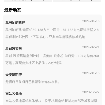
最新动态
2024-04-16
禹洲泊朗廷轩
禹洲泊朗廷:建面约89-138方空中洋房，81-138方七层洋房墅,2.8
容积率比邻校园.上下学省心，亚奥南学府现房倾城热销
2024-02-21
星创雅望居
星创·雅望居清盘倒计时，滨奥南·银泰芯·学府旁，104方总价260
万起，高配套大社区上品佳，20分钟滨...
2024-01-15
众安濋玥府
楚玥府目前项目已售罄剩余车位在售。
2023-12-22
南站芯天地
南站芯天地紧邻奥体板块，位于杭州南站新城与南部卧城双城融