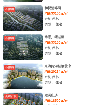
和悦清晖园
不限购
均价33150元/㎡
余杭-闲林
类型：
住宅
华景川曜珹里
不限购
均价33150元/㎡
余杭-闲林
类型：
住宅
东海闲湖城栖霞湾
不限购
均价20264元/㎡
余杭-闲林
类型：
住宅
雍贤山庐
共有产权
均价18500元/㎡