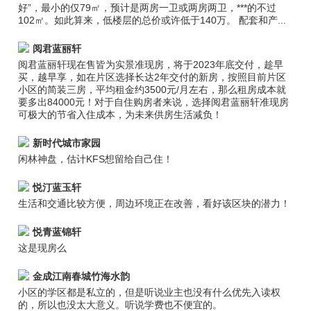
好”，最小的仅79㎡，预计是两房一卫或两房两卫，***的不过
102㎡。如此算来，低楼层的总价或许低于140万。 配套和产...
阅君蓝丽轩
阅君蓝丽轩现在售皆为实景准现房，将于2023年底交付，趁早
买，越早享，如在片区选择长达2年交付的新房，按照目前片区
小区的简装三房，平均租金约3500元/月左右，那么租房成本就
要多出84000元！对于自住购房者来说，选择阅君蓝丽轩准现房
可极大的节省入住成本，为未来供房生活减负！
新时代城市家园
闲林神盘，估计KFS想留给自己住！
悦汀蓝玉轩
生活和交通比较方便，周边环境正在改善，看好该区块的潜力！
悦青蓝锦轩
这是现房么
金成江南春城竹海水韵
小区的学区都是私立的，但是听说业主也没有什么优先入读权
的，所以也没太大意义。听说学费也不便宜的。