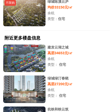
绿城咏溪云庐
不限购
均价33150元/㎡
余杭
类型：
住宅
附近更多楼盘信息
建发云湖之城
高层34653元/㎡
余杭
类型：
住宅
绿城绿汀春晓
高层27200元/㎡
余杭
类型：
住宅
杭铁和映云筑