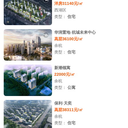
洋房31140元/㎡
西湖区
类型：
住宅
华润置地·杭珹未来中心
高层36100元/㎡
余杭
类型：
住宅
新潮领寓
22000元/㎡
余杭
类型：
公寓
保利·天奕
高层38311元/㎡
余杭
类型：
住宅