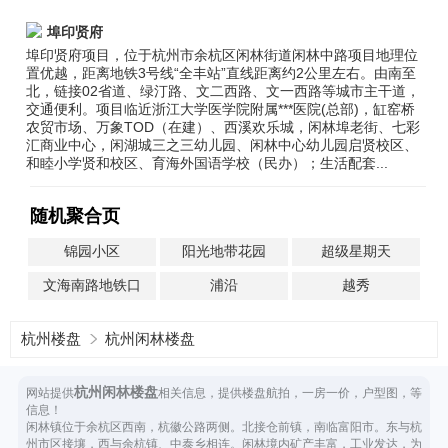
埠印贤府
埠印贤府项目，位于杭州市余杭区闲林街道闲林中路项目地理位
置优越，距离地铁3号线“全丰站”直线距离约2公里左右。由南至
北，链接02省道、绿汀路、文二西路、文一西路等城市主干道，
交通便利。项目临近浙江大学医学院附属***医院(总部)，缸窑桥
农贸市场、万象TOD（在建）、西溪欢乐城，闲林埠老街、七彩
汇商业中心，闲湖城三之三幼儿园、闲林中心幼儿园启贤校区、
和睦小学贤和校区、育海外国语学校（民办）；生活配套...
随机聚合页
锦园小区
阳光地带花园
超级星期天
文海南路地铁口
浦沿
越秀
杭州楼盘
杭州闲林楼盘
杭州闲林楼盘
网站提供
相关信息，提供楼盘航拍，一房一价，户型图，等
信息！
闲林镇位于余杭区西南，杭徽公路两侧。北接仓前镇，南临富阳市。东与杭
州市区接壤，西与余杭镇、中泰乡相连。闲林境内矿产丰富，工业发达，为