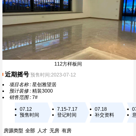
112方样板间
近期摇号
预售时间:2023-07-12
项目名称 :
星创雅望居
预计装修 :
精装3000
销售范围 :
7#
07.12
7.15-7.17
07.18
0
预售时间
登记时间
补交资料
房源类型
全部
人才
无房
有房