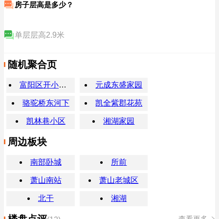
房子层高是多少？
单层层高2.9米
随机聚合页
富阳区开小灶(公望街店)
元成东盛家园
骆驼桥东河下
凯全紫郡花苑
凯林巷小区
湘湖家园
周边板块
南部卧城
所前
萧山南站
萧山老城区
北干
湘湖
楼盘点评
查看更多