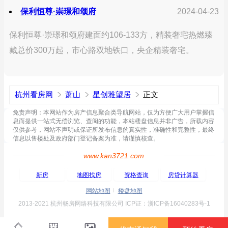
保利恒尊·崇璟和颂府
2024-04-23
保利恒尊·崇璟和颂府建面约106-133方，精装奢宅热燃臻
藏总价300万起，市心路双地铁口，央企精装奢宅。
杭州看房网
萧山
星创雅望居
正文
免责声明：本网站作为房产信息聚合类导航网站，仅为方便广大用户掌握信
息而提供一站式无偿浏览、查阅的功能，本站楼盘信息并非广告，所载内容
仅供参考，网站不声明或保证所发布信息的真实性，准确性和完整性，最终
信息以售楼处及政府部门登记备案为准，请谨慎核查。
www.kan3721.com
新房
地图找房
资格查询
房贷计算器
网站地图
楼盘地图
2013-2021 杭州畅房网络科技有限公司 ICP证：浙ICP备16040283号-1