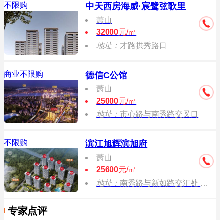
不限购
中天西房海威·宸鹭弦歌里
萧山
32000
元/㎡
地址：
才路拱秀路口
商业不限购
德信C公馆
萧山
25000
元/㎡
地址：
市心路与南秀路交叉口
不限购
滨江旭辉滨旭府
萧山
25600
元/㎡
地址：
南秀路与新如路交汇处 滨江旭辉滨旭府售楼处
专家点评