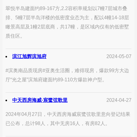
翠悦半岛建面约89-167方,2.2容积率规划以7幢7层城市叠
排、5幢7层半岛洋楼的低密度业态为主，配以4幢14-18层
瞰景高层及1幢2层底商，共17幢，是区域内仅有的低密墅
质住区。
滨江旭辉滨旭府
2024-05-07
#滨奥南品质现房#亚奥生活圈，难得现房，爆款99方大边
厅“光之屋”滨旭府建面约89-110方爆款神户型。
中天西房海威·宸鹭弦歌里
2024-04-27
2024年04月27日，中天西房海威宸鹭弦歌里意向登记结果
已公布，总计98人，其中无房16人，有房82人。