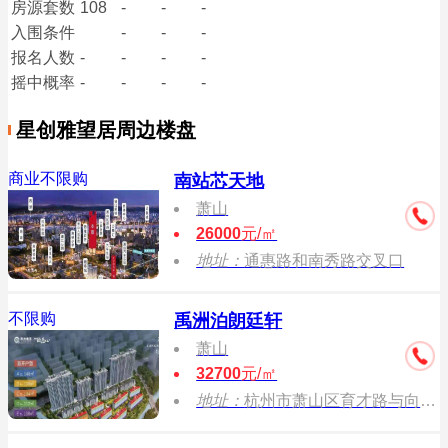
房源套数
108
-
-
-
入围条件
-
-
-
报名
人数
-
-
-
-
摇中概率
-
-
-
-
星创雅望居周边楼盘
商业不限购
南站芯天地
萧山
26000
元/㎡
地址：
通惠路和南秀路交叉口
不限购
禹洲泊朗廷轩
萧山
32700
元/㎡
地址：
杭州市萧山区育才路与向旭路交汇处东200米