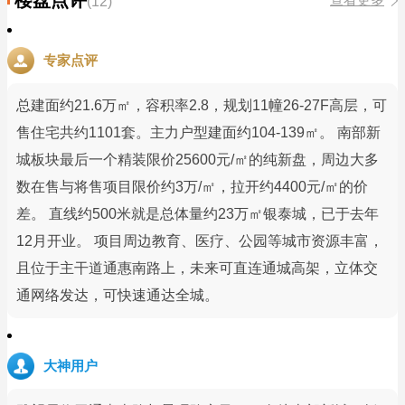
(12)
专家点评
总建面约21.6万㎡，容积率2.8，规划11幢26-27F高层，可
售住宅共约1101套。主力户型建面约104-139㎡。 南部新
城板块最后一个精装限价25600元/㎡的纯新盘，周边大多
数在售与将售项目限价约3万/㎡，拉开约4400元/㎡的价
差。 直线约500米就是总体量约23万㎡银泰城，已于去年
12月开业。 项目周边教育、医疗、公园等城市资源丰富，
且位于主干道通惠南路上，未来可直连通城高架，立体交
通网络发达，可快速通达全城。
大神用户