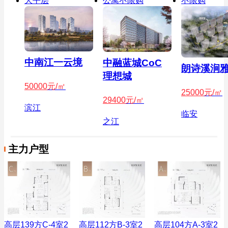
大平层
公寓不限购
不限购
中南江一云境
中融蓝城CoC
朗诗溪涧
理想城
50000
元/㎡
25000
元/㎡
29400
元/㎡
滨江
临安
之江
主力户型
高层139方C-4室2
高层112方B-3室2
高层104方A-3室2