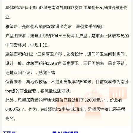
星创雅望居位于萧山区通惠南路与晨晖路交口,由星创开发,物业是融创物
业。
雅望居，是融创和融信双双退出之后，星创接手的项目
户型图来看，建筑面积约104㎡三房两卫户型，是市面上比较常见的
中间套格局，中规中矩。
建筑面积约112㎡三房两卫户型，边套设计，进门即卫生间和房间，
设计一般。建筑面积约139㎡的四房两卫，三开间朝南，采光不错，
还是双阳台设计，感觉不错
位置来看，离地铁较远，不过距离银泰约500米。目前银泰作为南卧
top级的商业配套，客流量也还可以。
此外，雅望居附近的新地块限价已经达到了32000元/㎡，价差有
6400元/㎡。作为，南部卧城“2字头”末班车，雅望居性价比还是很
高的。