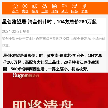
首页
房价
摇号
土拍
详情
动态
问答
平面
星创雅望居:清盘倒计时，104方总价260万起
2024-02-21
星创
星创雅望居
位于萧山区通惠南路与晨晖路交口,由星创开发,物业是融创
物业。
星创·雅望居清盘倒计时，滨奥南·银泰芯·学府旁，104方总
价260万起，高配套大社区上品佳，20分钟滨江奥体生活
圈，500米银泰商圈生活，一路之隔小、初名校旁。