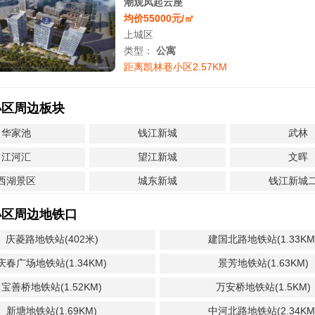
潮观凤起云座
均价55000元/㎡
上城区
类型：
公寓
距离凯林巷小区2.57KM
小区周边板块
华家池
钱江新城
武林
江河汇
望江新城
文晖
西湖景区
城东新城
钱江新城
小区周边地铁口
庆菱路地铁站(402米)
建国北路地铁站(1.33KM
庆春广场地铁站(1.34KM)
景芳地铁站(1.63KM)
宝善桥地铁站(1.52KM)
万安桥地铁站(1.5KM)
新塘地铁站(1.69KM)
中河北路地铁站(2.34KM