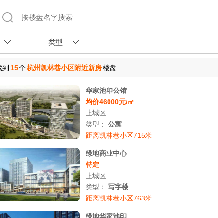
类型
找到
15
个
杭州凯林巷小区附近新房
楼盘
华家池印公馆
均价46000元/㎡
上城区
类型：
公寓
距离凯林巷小区715米
绿地商业中心
待定
上城区
类型：
写字楼
距离凯林巷小区763米
绿地华家池印