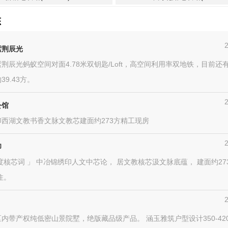
态
紫荆辰光
荆辰光蚂蚁空间对面4.78米双钥匙/Loft，高空间利用率双地铁，目前还
39.43方。
公馆
西湖文教书香文脉文教芯建面约273方精工现房
印
度核芯词 」 中冶锦绣印人文中芯论， 居文教核芯汲文脉底蕴， 建面约27
住。
内带产权纯低密山景院墅，绝版藏品级产品。 涵玉雅筑户型设计350-42