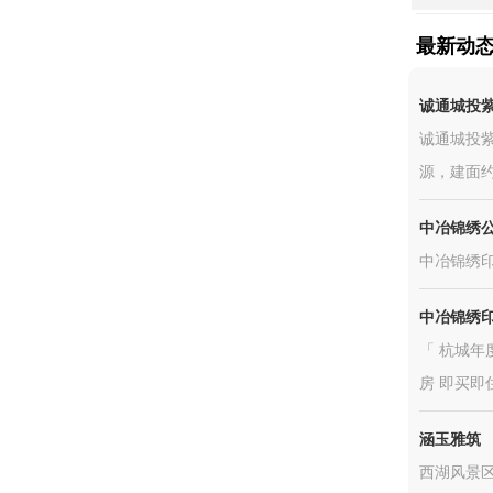
最新动
诚通城投
诚通城投紫
源，建面约
中冶锦绣
中冶锦绣印
中冶锦绣
「 杭城年
房 即买即
涵玉雅筑
西湖风景区