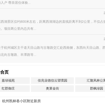
入户 尊崇居住体验...
离西湖景区仅约800米左右，距离西湖湖边的直线距离不到2公里，不仅占
。项目两公里内总共有...
位于杭州城区主干道天目山路与古墩路交汇处西南侧，东西向天目山路、
北向古墩路、丰潭路等...
聚合页
嘉绿福苑
佳兆业德信云望璞园
汇隆风林公
红郡御庄
奥莱金街
郡枫绿园
杭州凯林巷小区附近新房