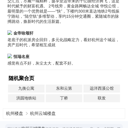
交汇点，尽藏一城精粹，盛享亚运带来的千亿级经济腾飞，这是
时代赋予的财富机遇。 2号线旁，黄金路网畅达全城 华悦公馆，
最明显的一个优势就是——“快”，下楼约300米直达地铁2号线振
宁路站，“陆空轨”多维掣动，享约15分钟交通圈，紧随城市的脉
搏跳动，焕新时代的生活新篇。
金帝咏颂轩
老底子的杭派房企回归，多元化战略定力，看好杭州这个城运，
房产后时代，希望相互成就
恒瑞名座
感觉有点不好，灰尘太大，配套不好。
随机聚合页
九衡公寓
东和云第
远洋西溪公馆
洪园地铁站
丁桥
联发
杭州楼盘
杭州云城楼盘