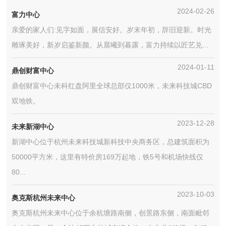
2024-02-26
富力中心
亲爱的家人们:见字如面，展信安好。岁末年初，辞旧迎新。时光
雕琢美好，新岁启鉴新颜。从晨曦到暮露，富力持续以匠艺兑...
2024-01-11
鼎创财富中心
鼎创财富中心未科红盘阿里全球总部仅1000米，未来科技城CBD
双地铁。
2023-12-28
未来新湖中心
新湖中心位于杭州未来科技城新科技中央商务区，总建筑面积为
50000平方米，这里有特价房169万起地，铁5号和机场快线仅
80...
2023-10-03
奥克斯杭州未来中心
奥克斯杭州未来中心位于余杭塘路南侧，创景路东侧，南面毗邻