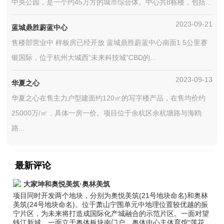
中央公园，是一个约45万方的城市综合体。中心共8栋楼，包括...
2023-09-21
蓝城鼎胜蔚蓝中心
售楼部营业中 样板房已经开放 蓝城鼎胜蔚蓝中心南面1.5公里赛
银国际，位于杭州大城西“未来科技城”CBD的...
2023-09-13
华夏之心
华夏之心在售主力户型建面约120㎡的写字楼产品，在售均价约
25000万/㎡，具体一房一价。项目位于余杭区余杭塘路与海鸥
路...
最新评论
大家坤和奥悦美筑·奥林美筑
项目同时开发两个地块，分别为奥悦美筑(21号地块命名)和奥林
美筑(24号地块命名)。位于萧山宁围单元中地理位置较优越的振
宁片区，为未来将打造成国际化产城融合的示范片区。一面对望
钱江新城，一面立于奥体板块南门户，奥体中心主体育馆“莲花