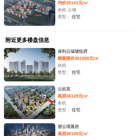
均价35141元/㎡
余杭-云城
类型：
住宅
附近更多楼盘信息
保利云珹瑧悦府
精装限价361000元/㎡
余杭
类型：
住宅
云杭里
高层36129元/㎡
余杭
类型：
住宅
望云璟晨府
高层36100元/㎡