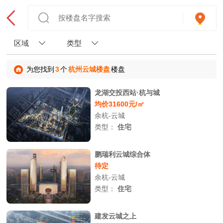
区域
类型
为您找到
3
个
杭州云城楼盘
楼盘
龙湖交投西站·杭与城
均价31600元/㎡
余杭-云城
类型：
住宅
鹏瑞利云城综合体
待定
余杭-云城
类型：
住宅
建发云城之上