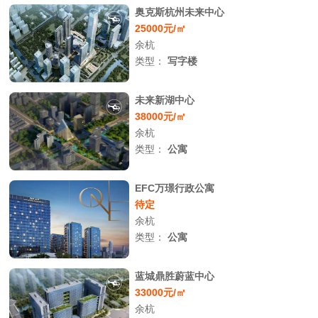
奥克斯杭州未来中心
25000元/㎡
余杭
类型：
写字楼
未来新湖中心
38000元/㎡
余杭
类型：
公寓
EFC万璟行政公寓
待定
余杭
类型：
公寓
蓝城鼎胜蔚蓝中心
33000元/㎡
余杭