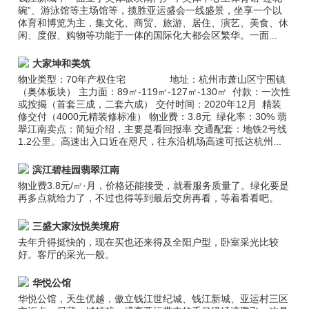
碗”、游泳馆等主场馆等，揽胜亚运盛会一线盛景，坐享一个以
体育和博览为主，集文化、商贸、旅游、居住、演艺、美食、休
闲、度假、购物等功能于一体的国际化大都会区繁华。一面...
大家坤和美筑
物业类型：70年产权住宅 地址：杭州市萧山区宁围镇
（奥体板块） 主力面：89㎡-119㎡-127㎡-130㎡ 付款：一次性
或按揭（首套三成，二套六成） 交付时间：2020年12月 精装
修交付（4000元精装修标准） 物业费：3.8元 绿化率：30% 翡
翠江南卖点：简短介绍，主要是看回报率 交通配套：地铁2号线
1.2公里。高速出入口近在咫尺，往东沿机场高速可抵达杭州...
滨江碧桂园翡翠江南
物业费3.8元/㎡·月，价格还能接受，就看服务质量了。绿化要是
再多点就给力了，不过也得等到最后交房再看，等着看看吧。
三盛大家汝悦美境府
去年升得挺快的，现在买也还来得及全阳户型，卧室采光比较
好。客厅的采光一般。
华悦公馆
华悦公馆，天生优越，傲立钱江世纪城、钱江新城、亚运村三区