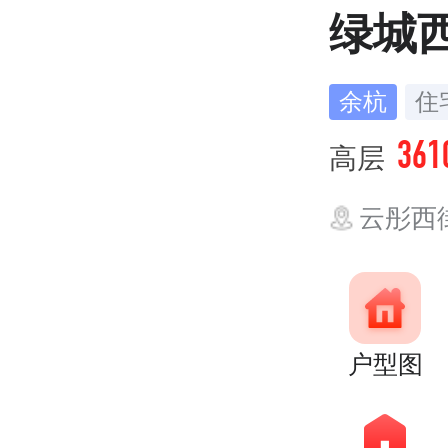
绿城
余杭
住
361
高层
云彤西
户型图