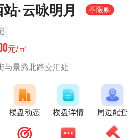
西站·云咏明月
不限购
宅
00
元/㎡
街与景腾北路交汇处
楼盘动态
楼盘详情
周边配套