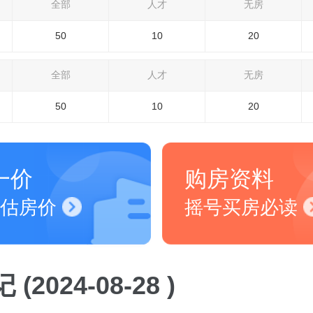
全部
人才
无房
50
10
20
全部
人才
无房
50
10
20
一价
购房资料
估房价
摇号买房必读
(2024-08-28 )