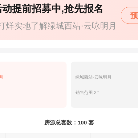
活动提前招募中,抢先报名
预
打烊实地了解绿城西站·云咏明月
月
绿城西站·云咏明月
销售范围:2#
房源总套数：100 套