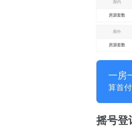
廊内
房源套数
廊外
房源套数
一房
算首付
摇号登记 