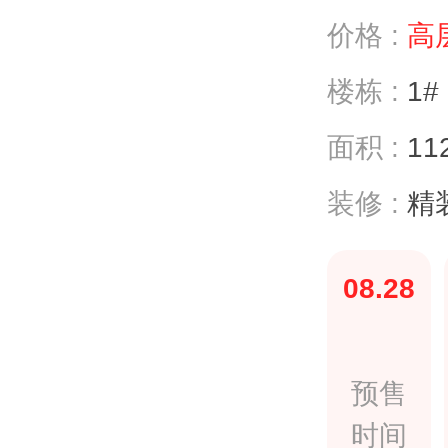
价格 :
高层
楼栋 :
1#
面积 :
11
装修 :
精装
08.28
预售
时间