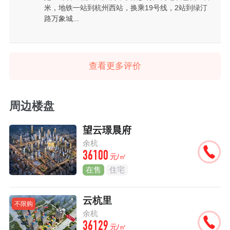
米，地铁一站到杭州西站，换乘19号线，2站到绿汀
路万象城...
查看更多评价
周边楼盘
望云璟晨府
余杭
36100
元/㎡
在售
住宅
云杭里
不限购
余杭
36129
元/㎡