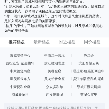
时，亦体现了云城对杭州城市文化的新解读与新定义。
“行到水穷处，坐看云起时”，“云”是国人追求的随遇而安、怡然自适
的生活状态，亦体现了项目坐落云城的地理概念。
“诵”，则代表绿城对这座城市、这个时代和居民生活夙愿的品读，
是长久研习与洞察之后的美丽愿景。
“桂月”的秉性，正如杭州这座城市的雅致韵味，以及绿城29载初心
如故的美好传承。
推荐楼盘
最新楼盘
附近楼盘
同价楼盘
海威安铂中心
中南江一云境
静江会
西投众安·紫金蘭轩
滨江揽潮誉道
滨汇名望云筑
中家德玺尚座
美睿金座
理想家·红嘉汇商业中
心
世茂璞云东方
灵龙艺音金座
滨江海潮望月城·潮印
中豪悦和金座
众安滨和印
绿城江澜云境阁
海威叁拾浔
西投银泰城
蓝城久宸里
绿城云诵桂月轩楼盘,提供杭州余杭绿城云诵桂月轩房价/一房一