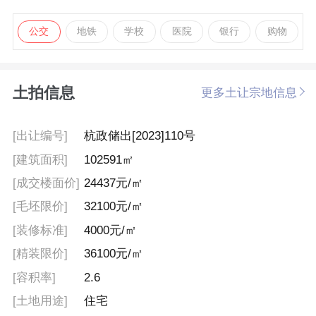
公交
地铁
学校
医院
银行
购物
土拍信息
更多土让宗地信息
[出让编号]
杭政储出[2023]110号
[建筑面积]
102591㎡
[成交楼面价]
24437元/㎡
[毛坯限价]
32100元/㎡
[装修标准]
4000元/㎡
[精装限价]
36100元/㎡
[容积率]
2.6
[土地用途]
住宅