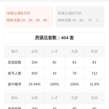
绿城云诵桂月轩
绿城云诵桂月轩
销售范围:1#、2#、5#、9#、12#、17#、19#
销售范围:3#、6#、 7#、 10#、13#、 15#
房源总套数：404 套
廊内
全部
人才
无房
有房
房源套数
204
82
81
81
摇号人数
833
43
78
712
摇中概率
24.49%
100%
100%
11.8%
廊外
全部
人才
无房
有房
房源套数
200
40
80
80