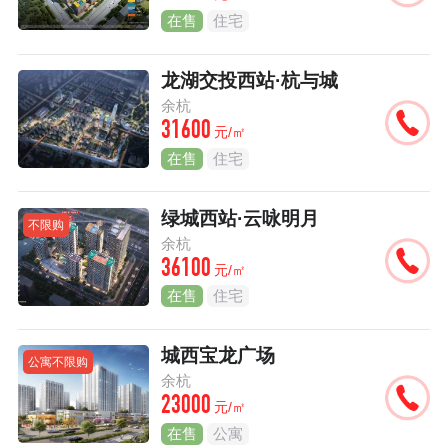
在售
住宅
龙湖交投西站·杭与城
余杭
31600
元/㎡
在售
住宅
绿城西站·云咏明月
不限购
余杭
36100
元/㎡
在售
住宅
城西宝龙广场
公寓不限购
余杭
23000
元/㎡
在售
公寓