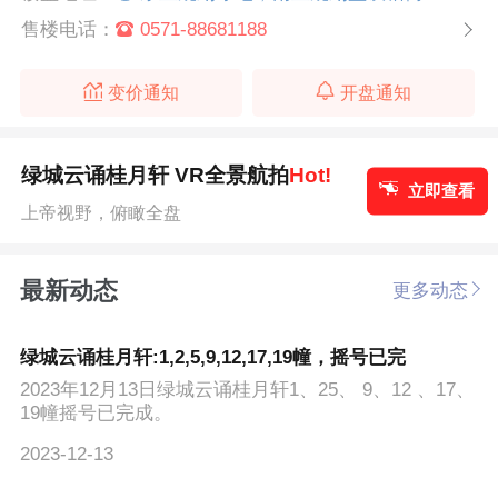
售楼电话：
0571-88681188
变价通知
开盘通知
绿城云诵桂月轩 VR全景航拍
Hot!
立即查看
上帝视野，俯瞰全盘
最新动态
更多动态
绿城云诵桂月轩:1,2,5,9,12,17,19幢，摇号已完
2023年12月13日绿城云诵桂月轩1、25、 9、12 、17、
19幢摇号已完成。
2023-12-13