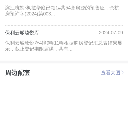
滨江杭铁·枫揽华庭已领1#共54套房源的预售证，余杭
房预许字(2024)第003...
保利云珹瑧悦府
2024-07-09
保利云珹瑧悦府4幢9幢11幢根据购房登记汇总表结果显
示，截止登记期限届满，共有...
周边配套
查看大图