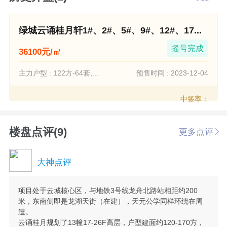
绿城云诵桂月轩1#、2#、5#、9#、12#、17...
摇号完成
36100元/㎡
主力户型 : 122方-64套,...
预售时间 : 2023-12-04
中签率：
楼盘点评(9)
更多点评
大神点评
项目处于云城核心区，与地铁3号线龙舟北路站相距约200
米，东南侧即是龙湖天街（在建），天元公学同样环绕在周
遭。
云诵桂月规划了13幢17-26F高层，户型建面约120-170方，