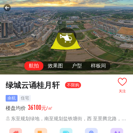
航拍
效果图
户型
样板间
绿城云诵桂月轩
不限购
关注
余杭
住宅
36100
楼盘均价
元/㎡
东至规划绿地，南至规划盐铁塘街，西 至景腾北路，北至规划道路