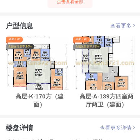
点击查看全部
户型信息
查看更多
本期开盘
本期开盘
含赠送得房率:86%
含赠送得房率:82%
高层-K-170方（建
高层-A-139方四室两
面）
厅两卫（建面）
楼盘详情
查看更多详情