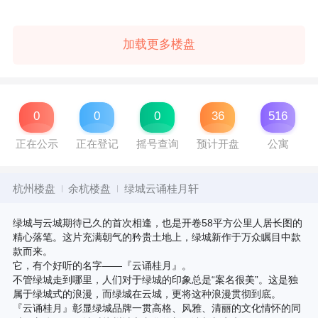
加载更多楼盘
0
0
0
36
516
正在公示
正在登记
摇号查询
预计开盘
公寓
杭州楼盘
余杭楼盘
绿城云诵桂月轩
绿城与云城期待已久的首次相逢，也是开卷58平方公里人居长图的
精心落笔。这片充满朝气的矜贵土地上，绿城新作于万众瞩目中款
款而来。
它，有个好听的名字——『云诵桂月』。
不管绿城走到哪里，人们对于绿城的印象总是“案名很美”。这是独
属于绿城式的浪漫，而绿城在云城，更将这种浪漫贯彻到底。
『云诵桂月』彰显绿城品牌一贯高格、风雅、清丽的文化情怀的同