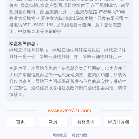
价表 ,楼盘航拍 ,楼盘户型图,项目地址位于:东至规划绿地，南至
规划盐铁塘街，西 至景腾北路，北至规划道路,产权年限70年,
物业为绿城物业,开发商为杭州绿城绿鑫房地产开发有限公司,售
楼电话0571-88681188, 提供楼盘摇号查询，意向登记表查
询，中签率查询等免费服务
楼盘相关信息：
绿城云诵桂月轩航拍
绿城云诵桂月轩摇号数据
绿城云诵桂
月轩一房一价
绿城云诵桂月轩土拍
绿城云诵桂月轩点评
免责声明：本网站作为房产信息聚合类导航网站，仅为方便广
大用户掌握信息而提供一站式无偿浏览、查阅的功能，所载内
容仅供参考，网站不声明或保证所发布信息的真实性，准确性
和完整性，最终信息以售楼处及政府部门登记备案为准，请谨
慎核查。
www.kan3721.com
首页
新房
资格查询
房贷计算器
网站地图
楼盘地图