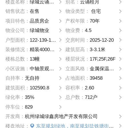
楼盘名称：
绿城云诵桂月轩
别名：
云诵桂月
销售状态：
在售
物业类型：
住宅
项目特色：
品质房企
产权年限：
70年
物业公司：
绿城物业
物业费：
4.5
户型面积：
122-139-170方
交房时间：
2025-12-20
装修情况：
精装4000元/平米
建筑层高：
3-3.1米
楼栋总数：
13幢
楼层状况：
17F,25F,26F
小区设施：
中轴景观配户外泳池
立面风格：
金属保温一体板、low-e玻璃
自持率：
无自持
占地面积：
39458
建筑面积：
102590.8
容积率：
2.60
绿化率：
35%
总户数：
712户
停车位：
829
开发商：
杭州绿城绿鑫房地产开发有限公司
楼盘地址：
东至规划绿地，南至规划盐铁塘街，西 至景腾北路，北至规划道路