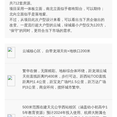
共712套房源。
项目采用一体板立面，南北立面似乎都有阳台，可以期待；
北向立面似乎是落地窗。
不过，从项目此次户型设计来看，可以看出当下房企做出的
改变。一度流行超大户型的云城，绿城最小户型仅为120方，
“保守”的同时，更符合当下市场的需求。
云城核心区， 自带龙湖天街+地铁口200米
繁华在侧，无限精彩。地标综合体环绕，距龙湖云城
天街直线距离约400米，步行可达。距西站TOD直线
距离约1.4公里，距宝龙广场约1.5公里，距万达广场
约3公里，商业环伺，揽怀城市繁华。
500米范围在建天元公学西站校区（涵盖幼小初高中1
5年教育资源）预计2024年投入使用、杭师大附属仓