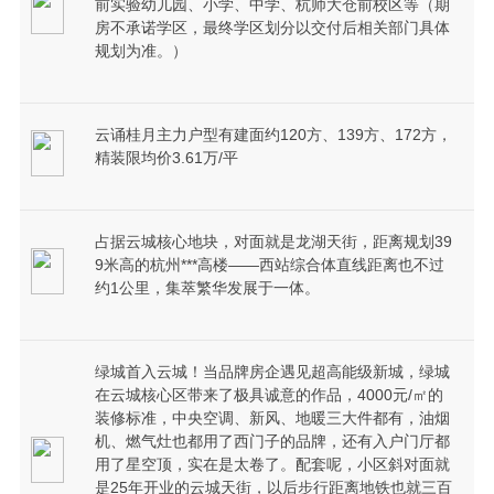
前实验幼儿园、小学、中学、杭师大仓前校区等（期
房不承诺学区，最终学区划分以交付后相关部门具体
规划为准。）
云诵桂月主力户型有建面约120方、139方、172方，
精装限均价3.61万/平
占据云城核心地块，对面就是龙湖天街，距离规划39
9米高的杭州***高楼——西站综合体直线距离也不过
约1公里，集萃繁华发展于一体。
绿城首入云城！当品牌房企遇见超高能级新城，绿城
在云城核心区带来了极具诚意的作品，4000元/㎡的
装修标准，中央空调、新风、地暖三大件都有，油烟
机、燃气灶也都用了西门子的品牌，还有入户门厅都
用了星空顶，实在是太卷了。配套呢，小区斜对面就
是25年开业的云城天街，以后步行距离地铁也就三百