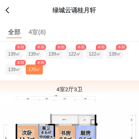
绿城云诵桂月轩
全部
4室(8)
本期
本期
本期
本期
本期
本期
139㎡
139㎡
139㎡
122㎡
122㎡
139㎡
本期
本期
139㎡
170㎡
4室2厅3卫