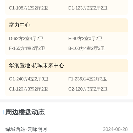
C1-108方1室2厅2卫
D1-123方2室2厅2卫
富力中心
D-62方2室4厅2卫
E-40方2室0厅2卫
F-165方4室2厅2卫
B-160方4室2厅3卫
华润置地·杭珹未来中心
G1-240方4室2厅3卫
F1-236方4室2厅3卫
C1-120方3室2厅2卫
C2-120方3室2厅2卫
周边楼盘动态
绿城西站·云咏明月
2024-08-28