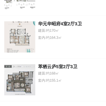
华元华昭府4室2厅3卫
建面:约170㎡
套内:约164.3㎡
萃栖云庐5室2厅3卫
建面:约168㎡
套内:约155.1㎡