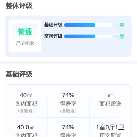
整体评级
基础评级
一般
普通
空间评级
一般
户型评级
基础评级
40㎡
74%
㎡
套内面积
得房率
面积赠送
（含赠送）
（含赠送）
40.0㎡
74%
1室0厅1卫
套内面积
得房率
厅室配置