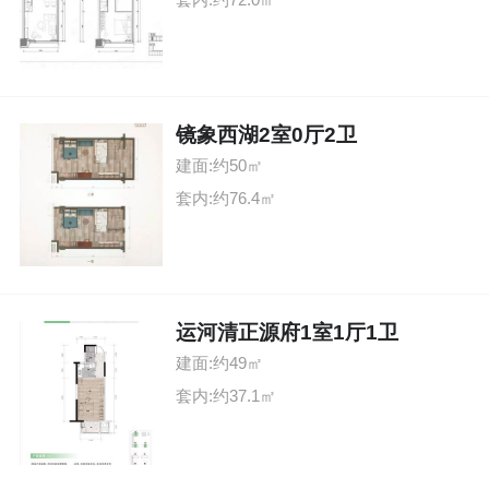
镜象西湖2室0厅2卫
建面:约50㎡
套内:约76.4㎡
运河清正源府1室1厅1卫
建面:约49㎡
套内:约37.1㎡