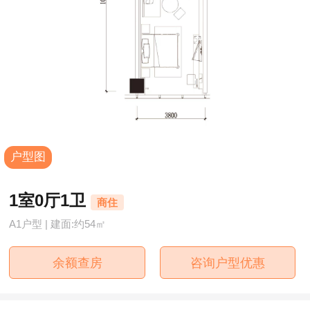
户型图
1室0厅1卫
商住
A1户型 | 建面:约54㎡
余额查房
咨询户型优惠