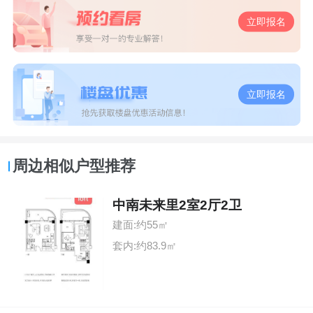
立即报名
立即报名
周边相似户型推荐
中南未来里2室2厅2卫
建面:约55㎡
套内:约83.9㎡