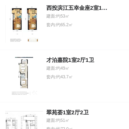
西投滨江五幸金座2室1厅2卫
建面:约53㎡
套内:约65.2㎡
才泊嘉院1室2厅1卫
建面:约49㎡
套内:约43.7㎡
翠苑荟1室2厅2卫
建面:约51㎡
套内:约72.0㎡