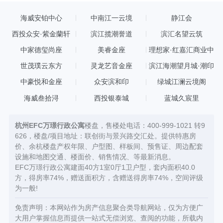
海威安铂中心
中南江一云境
静江会
西投众安·紫金蘭轩
滨江揽潮誉道
滨汇名望云筑
中家德玺尚座
美睿金座
理想家·红嘉汇商业中
心
世茂璞云东方
灵龙艺音金座
滨江海潮望月城·潮印
中豪悦和金座
众安滨和印
绿城江澜云境阁
海威叁拾浔
西投银泰城
蓝城久宸里
杭州EFC万璟行政公寓
楼盘，售楼处电话：400-999-1021 转9
626，楼盘/项目地址：联创街与景兴路交汇处。提供特惠房
价、余杭楼盘产权年限、户型图、样板间、预售证、周边配套
设施和地图交通、楼面价、销售情况、等最新消息。
EFC万璟行政公寓建面40方1室0厅1卫户型，套内面积40.0
方，得房率74%，赠送面积方，含赠送得房率74%，空间评级
为一般!
免责声明：本网站作为房产信息聚合类导航网站，仅为方便广
大用户掌握信息而提供一站式无偿浏览、查阅的功能，所载内