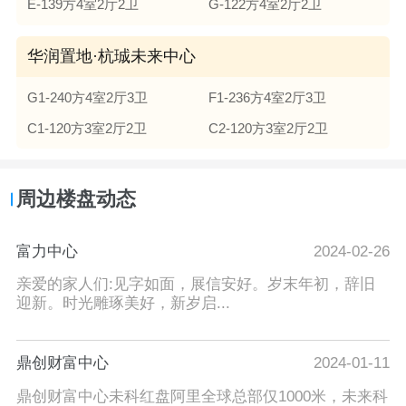
E-139方4室2厅2卫
G-122方4室2厅2卫
华润置地·杭珹未来中心
G1-240方4室2厅3卫
F1-236方4室2厅3卫
C1-120方3室2厅2卫
C2-120方3室2厅2卫
周边楼盘动态
富力中心
2024-02-26
亲爱的家人们:见字如面，展信安好。岁末年初，辞旧
迎新。时光雕琢美好，新岁启...
鼎创财富中心
2024-01-11
鼎创财富中心未科红盘阿里全球总部仅1000米，未来科