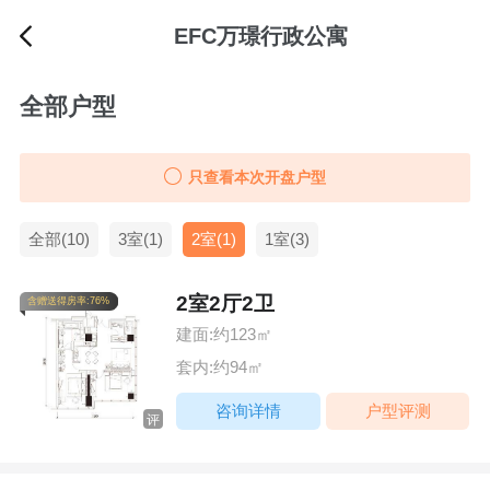
EFC万璟行政公寓
全部户型
只查看本次开盘户型
全部(10)
3室(1)
2室(1)
1室(3)
2室2厅2卫
含赠送得房率:76%
建面:约123㎡
套内:约94㎡
咨询详情
户型评测
评