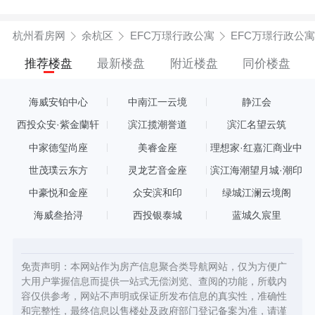
杭州看房网
余杭区
EFC万璟行政公寓
EFC万璟行政公
推荐楼盘
最新楼盘
附近楼盘
同价楼盘
海威安铂中心
中南江一云境
静江会
西投众安·紫金蘭轩
滨江揽潮誉道
滨汇名望云筑
中家德玺尚座
美睿金座
理想家·红嘉汇商业中
心
世茂璞云东方
灵龙艺音金座
滨江海潮望月城·潮印
中豪悦和金座
众安滨和印
绿城江澜云境阁
海威叁拾浔
西投银泰城
蓝城久宸里
免责声明：本网站作为房产信息聚合类导航网站，仅为方便广
大用户掌握信息而提供一站式无偿浏览、查阅的功能，所载内
容仅供参考，网站不声明或保证所发布信息的真实性，准确性
和完整性，最终信息以售楼处及政府部门登记备案为准，请谨