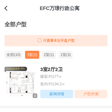
EFC万璟行政公寓
全部户型
只查看本次开盘户型
全部(10)
3室(1)
2室(1)
1室(3)
3室2厅2卫
含赠送得房率:76%
建面:约177㎡
套内:约134.2㎡
咨询详情
户型评测
评