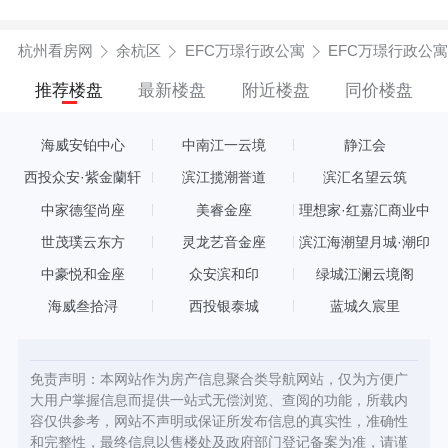
杭州看房网
余杭区
EFC万璟行政公寓
EFC万璟行政公
推荐楼盘
最新楼盘
附近楼盘
同价楼盘
海威安铂中心
中南江一云境
静江会
西投众安·紫金蘭轩
滨江揽潮誉道
滨汇名望云筑
中家德玺尚座
美睿金座
理想家·红嘉汇商业中
心
世茂璞云东方
灵龙艺音金座
滨江海潮望月城·潮印
中豪悦和金座
众安滨和印
绿城江澜云境阁
海威叁拾浔
西投银泰城
蓝城久宸里
免责声明：本网站作为房产信息聚合类导航网站，仅为方便广
大用户掌握信息而提供一站式无偿浏览、查阅的功能，所载内
容仅供参考，网站不声明或保证所发布信息的真实性，准确性
和完整性，最终信息以售楼处及政府部门登记备案为准，请谨