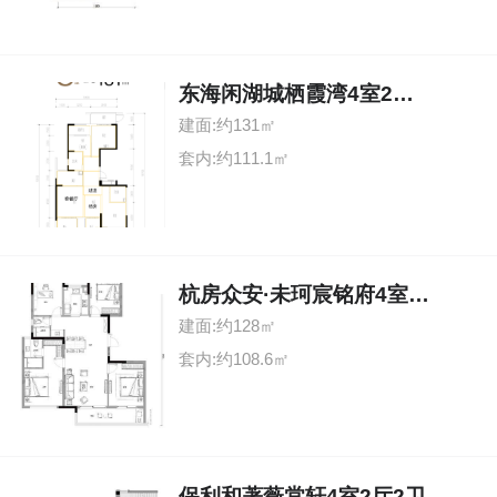
东海闲湖城栖霞湾4室2厅2卫
建面:约131㎡
套内:约111.1㎡
杭房众安·未珂宸铭府4室2厅2卫
建面:约128㎡
套内:约108.6㎡
保利和著薇棠轩4室2厅2卫