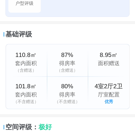
户型评级
基础评级
110.8㎡
87%
8.95㎡
套内面积
得房率
面积赠送
（含赠送）
（含赠送）
101.8㎡
80%
4室2厅2卫
套内面积
得房率
厅室配置
（不含赠送）
（不含赠送）
优秀
空间评级：
极好