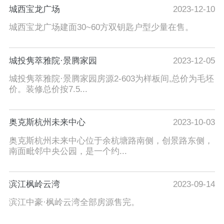
城西宝龙广场
2023-12-10
城西宝龙广场建面30~60方双钥匙户型少量在售。
城投隽萃雅院·景腾家园
2023-12-05
城投隽萃雅院·景腾家园房源2-603为样板间,总价为毛坯
价。装修总价按7.5...
奥克斯杭州未来中心
2023-10-03
奥克斯杭州未来中心位于余杭塘路南侧，创景路东侧，
南面毗邻中央公园，是一个约...
滨江枫岭云湾
2023-09-14
滨江中豪·枫岭云湾全部房源售完。