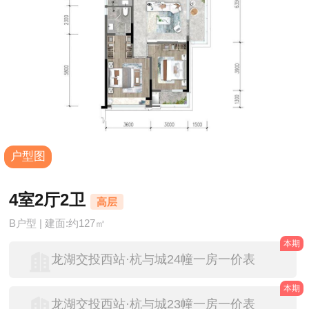
户型图
4室2厅2卫
高层
B户型 | 建面:约127㎡
本期
龙湖交投西站·杭与城24幢一房一价表
本期
龙湖交投西站·杭与城23幢一房一价表