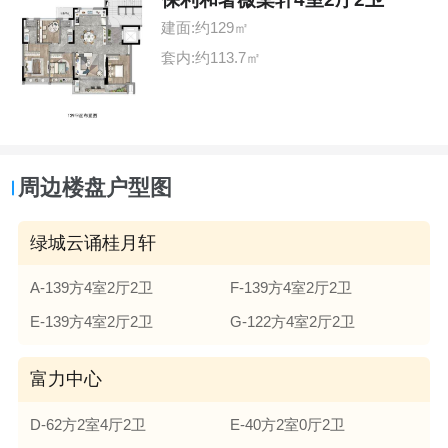
建面:约129㎡
套内:约113.7㎡
周边楼盘户型图
绿城云诵桂月轩
A-139方4室2厅2卫
F-139方4室2厅2卫
E-139方4室2厅2卫
G-122方4室2厅2卫
富力中心
D-62方2室4厅2卫
E-40方2室0厅2卫