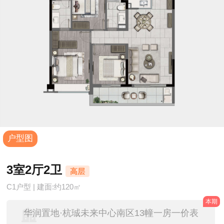
户型图
3室2厅2卫
高层
C1户型 | 建面:约120㎡
本期
华润置地·杭珹未来中心南区13幢一房一价表