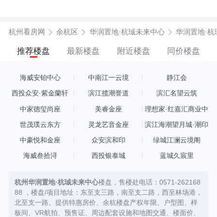
杭州看房网
余杭区
华润置地·杭珹未来中心
华润置地·
推荐楼盘
最新楼盘
附近楼盘
同价楼盘
海威安铂中心
中南江一云境
静江会
西投众安·紫金蘭轩
滨江揽潮誉道
滨汇名望云筑
中家德玺尚座
美睿金座
理想家·红嘉汇商业中
心
世茂璞云东方
灵龙艺音金座
滨江海潮望月城·潮印
中豪悦和金座
众安滨和印
绿城江澜云境阁
海威叁拾浔
西投银泰城
蓝城久宸里
杭州华润置地·杭珹未来中心
楼盘，售楼处电话：0571-262168
88 ，楼盘/项目地址：东至支三路，南至支二路，西至林场港，
北至支一路。提供特惠房价、余杭楼盘产权年限、户型图、样
板间、VR航拍、预售证、周边配套设施和地图交通、楼面价、