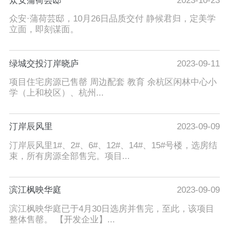
众安蒲荷芸邸
2023-10-23
众安·蒲荷芸邸，10月26日品质交付 静候君归，定美学
立面，即刻谋面。
绿城交投汀岸晓庐
2023-09-11
项目住宅房源已售罄 周边配套 教育 余杭区闲林中心小
学（上和校区）、杭州...
汀岸辰风里
2023-09-09
汀岸辰风里1#、2#、6#、12#、14#、15#号楼，选房结
束，所有房源全部售完。项目...
滨江枫映华庭
2023-09-09
滨江枫映华庭已于4月30日选房并售完，至此，该项目
整体售罄。 【开发企业】...