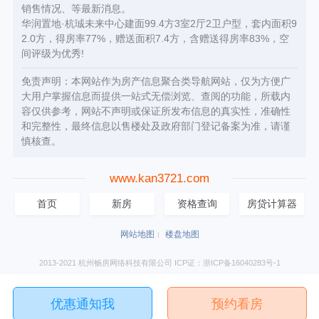
销售情况、等最新消息。
华润置地·杭珹未来中心建面99.4方3室2厅2卫户型，套内面积9
2.0方，得房率77%，赠送面积7.4方，含赠送得房率83%，空
间评级为优秀!
免责声明：本网站作为房产信息聚合类导航网站，仅为方便广
大用户掌握信息而提供一站式无偿浏览、查阅的功能，所载内
容仅供参考，网站不声明或保证所发布信息的真实性，准确性
和完整性，最终信息以售楼处及政府部门登记备案为准，请谨
慎核查。
www.kan3721.com
首页
新房
资格查询
房贷计算器
网站地图
楼盘地图
2013-2021 杭州畅房网络科技有限公司 ICP证：浙ICP备16040283号-1
优惠通知我
预约看房