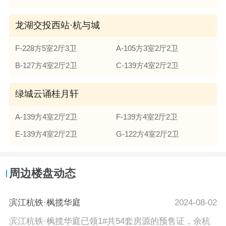
龙湖交投西站·杭与城
F-228方5室2厅3卫
A-105方3室2厅2卫
B-127方4室2厅2卫
C-139方4室2厅2卫
绿城云诵桂月轩
A-139方4室2厅2卫
F-139方4室2厅2卫
E-139方4室2厅2卫
G-122方4室2厅2卫
周边楼盘动态
滨江杭铁·枫揽华庭
2024-08-02
滨江杭铁·枫揽华庭已领1#共54套房源的预售证，余杭