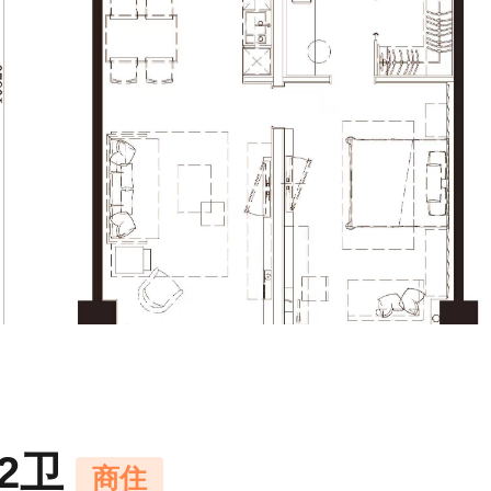
厅2卫
商住