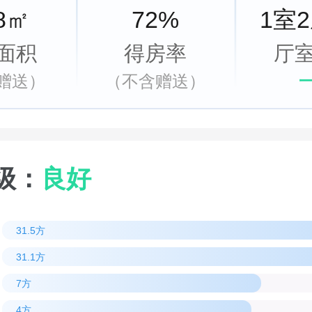
.8㎡
72%
1室
面积
得房率
厅
赠送）
（不含赠送）
级：
良好
31.5方
31.1方
7方
4方