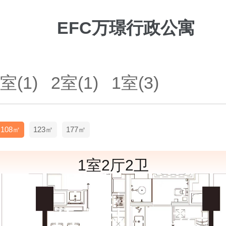
EFC万璟行政公寓
室(1)
2室(1)
1室(3)
108㎡
123㎡
177㎡
1室2厅2卫