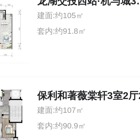
龙湖交投西站
建面:约105㎡
套内:约91.8㎡
保利和著薇棠轩3室2厅
建面:约107㎡
套内:约90.9㎡