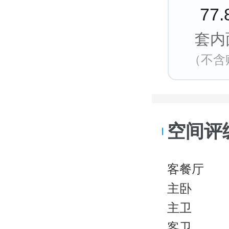
77
套内
（不含
空间评
客餐厅
主卧
主卫
客卫