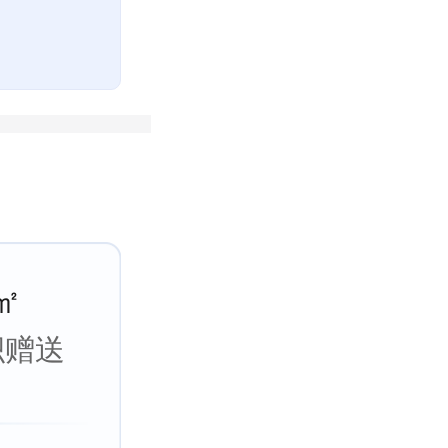
㎡
积赠送