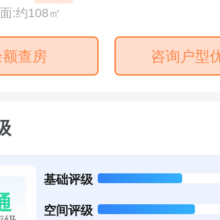
建面:约108㎡
余额查房
咨询户型
级
基础评级
通
空间评级