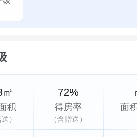
评级
级
.8㎡
72%
面积
得房率
面
赠送）
（含赠送）