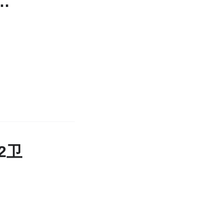
·杭与城3室2厅2卫
2卫