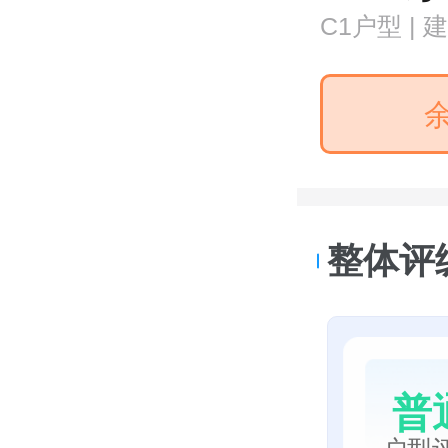
C1户型 | 
整体评
普