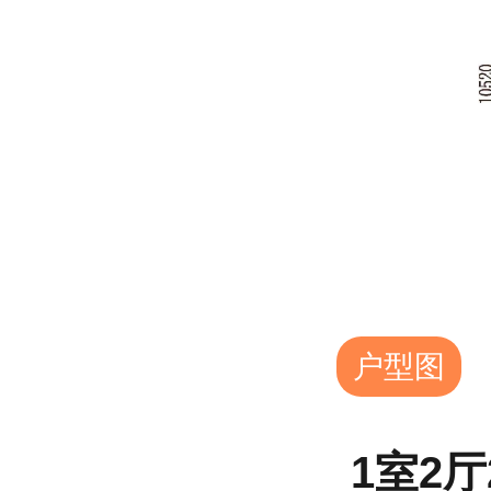
户型图
1室2