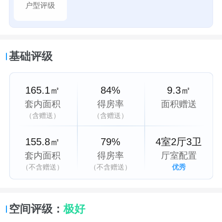
户型评级
基础评级
165.1㎡
84%
9.3㎡
套内面积
得房率
面积赠送
（含赠送）
（含赠送）
155.8㎡
79%
4室2厅3卫
套内面积
得房率
厅室配置
（不含赠送）
（不含赠送）
优秀
空间评级：
极好