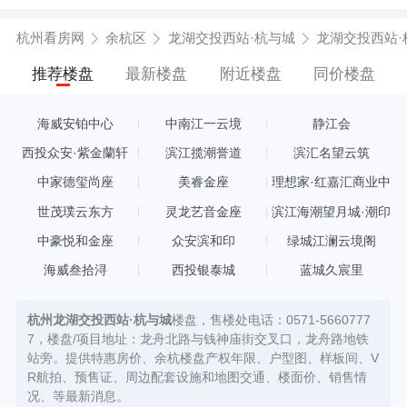
杭州看房网
余杭区
龙湖交投西站·杭与城
龙湖交投西站·
推荐楼盘
最新楼盘
附近楼盘
同价楼盘
海威安铂中心
中南江一云境
静江会
西投众安·紫金蘭轩
滨江揽潮誉道
滨汇名望云筑
中家德玺尚座
美睿金座
理想家·红嘉汇商业中
心
世茂璞云东方
灵龙艺音金座
滨江海潮望月城·潮印
中豪悦和金座
众安滨和印
绿城江澜云境阁
海威叁拾浔
西投银泰城
蓝城久宸里
杭州龙湖交投西站·杭与城
楼盘，售楼处电话：0571-5660777
7，楼盘/项目地址：龙舟北路与钱神庙街交叉口，龙舟路地铁
站旁。提供特惠房价、余杭楼盘产权年限、户型图、样板间、V
R航拍、预售证、周边配套设施和地图交通、楼面价、销售情
况、等最新消息。