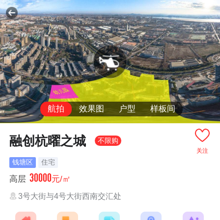
航拍
效果图
户型
样板间
融创杭曜之城
不限购
关注
钱塘区
住宅
30000
高层
元/㎡
3号大街与4号大街西南交汇处