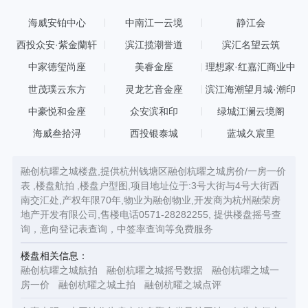
海威安铂中心
中南江一云境
静江会
西投众安·紫金蘭轩
滨江揽潮誉道
滨汇名望云筑
中家德玺尚座
美睿金座
理想家·红嘉汇商业中
心
世茂璞云东方
灵龙艺音金座
滨江海潮望月城·潮印
中豪悦和金座
众安滨和印
绿城江澜云境阁
海威叁拾浔
西投银泰城
蓝城久宸里
融创杭曜之城楼盘,提供杭州钱塘区融创杭曜之城房价/一房一价
表 ,楼盘航拍 ,楼盘户型图,项目地址位于:3号大街与4号大街西
南交汇处,产权年限70年,物业为融创物业,开发商为杭州融荣房
地产开发有限公司,售楼电话0571-28282255, 提供楼盘摇号查
询，意向登记表查询，中签率查询等免费服务
楼盘相关信息：
融创杭曜之城航拍
融创杭曜之城摇号数据
融创杭曜之城一
房一价
融创杭曜之城土拍
融创杭曜之城点评