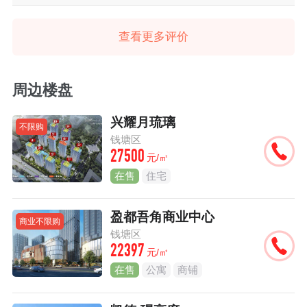
查看更多评价
周边楼盘
兴耀月琉璃
不限购
钱塘区
27500
元/㎡
在售
住宅
盈都吾角商业中心
商业不限购
钱塘区
22397
元/㎡
在售
公寓
商铺