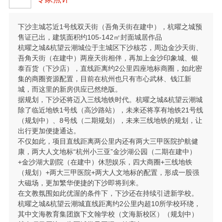
下沙主城芯近1号线双天街（吾角天街在建中），杭曜之城预
售证已出，建筑面积约105-142㎡封面城居作品
杭曜之城&杭望云潮城位于主城区下沙核芯，周边金沙天街、
吾角天街（在建中）两座天街相伴，再加上金沙印象城、银
泰百货（下沙店），直线距离约2公里四座地标商圈，如此密
集的商圈资源配置，目前在杭州也只有市心武林、钱江新
城，而这里的新房供应已然绝版。
据规划，下沙还将迈入三线地铁时代。杭曜之城&杭望云潮城
除了临近地铁1号线（高沙路站），未来还将享有地铁21号线
（规划中）、8号线（二期规划），未来三线地铁的规划，让
出行更加便捷通达。
不仅如此，项目直线距离两公里内还有两大三甲医院护航健
康，两大人文地标“杭州小三亚”金沙湖公园（二期在建中）
+金沙湖大剧院（在建中）休憩娱乐，四大商圈+三线地铁
（规划）+两大三甲医院+两大人文地标的配置，形成一股强
大磁场，更加繁华便捷的下沙即将到来。
在文教氛围如此优渥的条件下，下沙还在持续引进新学校。
杭曜之城&杭望云潮城直线距离约2公里内超10所学校环绕，
其中文海教育集团旗下文翰学校（文海新校区）（规划中）