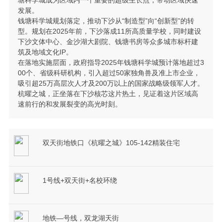
塘科学城成为区域内一个重要的超级生长点，带动区域快速
发展。
钱塘科学城规划落定，推动下沙从“制造型”向“创新型”的转
型。规划在2025年前，下沙落成11所高质量学校，同时建设
下沙文体中心、金沙湖大剧院、钱塘书房等众多城市标杆建
筑及地域文化IP。
在落地实施层面，政府指导2025年钱塘科学城预计落地超过3
00个、省级科研机构，引入超过50家独角兽及准上市企业，
吸引超25万高层次人才及200万以上的国家战略级领军人才。
杭曜之城，正坐落在下沙核芯这片热土，见证着这片区域高
速前行的和发展裂变的高光时刻。
双天街地铁口《杭曜之城》105-142精装住宅
1号线+双天街+名校环绕
地铁—号线，双龙湖天街