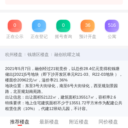
0
0
0
36
516
正在公示
正在登记
摇号查询
预计开盘
公寓
杭州楼盘
钱塘区楼盘
融创杭曜之城
2021年5月7日，融创经过21轮竞价，以总价28.4亿元竞得杭钱塘
储出[2021]5号地块（即下沙开发区单元R21-03、R22-03地块 ），
楼面价20962元/㎡，溢价率21.36%
地块位置：东至3号大街绿化，南至6号大街绿化，西至规划景园
路，北至规划南苑路。
出让信息：出让面积52122㎡，建筑面积135517㎡，容积率2.6
特殊要求：地上住宅建筑面积不少于13551.72平方米作为配建公共
租赁住房（10%），代建12班幼儿园，不计容。
推荐楼盘
最新楼盘
附近楼盘
同价楼盘