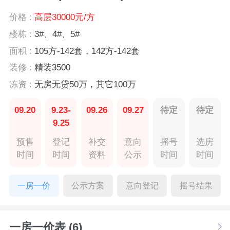
价格 :
高层30000元/方
楼栋 :
3#、4#、5#
面积 :
105方-142套，142方-142套
装修 :
精装3500
冻资 :
无房无贷50万，其它100万
09.20
9.23-
09.26
09.27
待定
待定
9.25
预售
登记
补交
意向
摇号
选房
时间
时间
资料
公示
时间
时间
一房一价
公示方案
意向登记
摇号结果
一房一价表 (6)