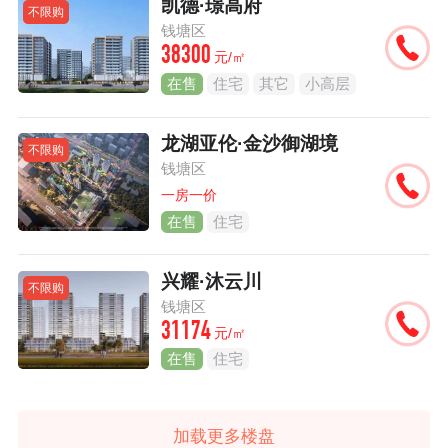
凯德·璟高府
不限购
钱塘区
38300
元/㎡
在售
住宅
其它
小高层
龙湖亚伦·金沙御湖境
不限购
钱塘区
一房一价
在售
住宅
兴耀·沐云川
不限购
钱塘区
31174
元/㎡
在售
住宅
加载更多楼盘