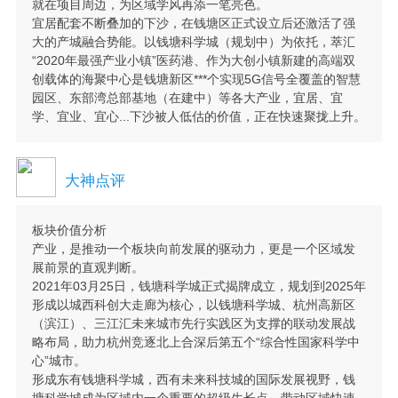
就在项目周边，为区域学风再添一笔亮色。
宜居配套不断叠加的下沙，在钱塘区正式设立后还激活了强
大的产城融合势能。以钱塘科学城（规划中）为依托，萃汇
“2020年最强产业小镇”医药港、作为大创小镇新建的高端双
创载体的海聚中心是钱塘新区***个实现5G信号全覆盖的智慧
园区、东部湾总部基地（在建中）等各大产业，宜居、宜
学、宜业、宜心...下沙被人低估的价值，正在快速聚拢上升。
大神点评
板块价值分析
产业，是推动一个板块向前发展的驱动力，更是一个区域发
展前景的直观判断。
2021年03月25日，钱塘科学城正式揭牌成立，规划到2025年
形成以城西科创大走廊为核心，以钱塘科学城、杭州高新区
（滨江）、三江汇未来城市先行实践区为支撑的联动发展战
略布局，助力杭州竞逐北上合深后第五个“综合性国家科学中
心”城市。
形成东有钱塘科学城，西有未来科技城的国际发展视野，钱