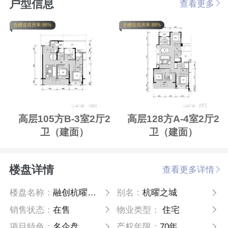
户型信息
查看更多
含赠送得房率:86%
含赠送得房率:88%
高层105方B-3室2厅2
高层128方A-4室2厅2
卫（建面）
卫（建面）
楼盘详情
查看更多详情
楼盘名称：
融创杭曜之城
别名：
杭曜之城
销售状态：
在售
物业类型：
住宅
项目特色：
名企盘
产权年限：
70年