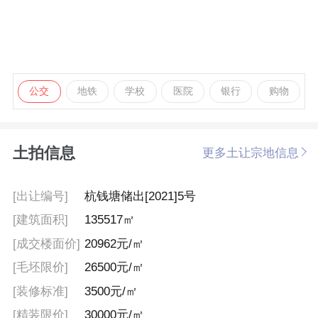
公交
地铁
学校
医院
银行
购物
土拍信息
更多土让宗地信息
[出让编号]
杭钱塘储出[2021]5号
[建筑面积]
135517㎡
[成交楼面价]
20962元/㎡
[毛坯限价]
26500元/㎡
[装修标准]
3500元/㎡
[精装限价]
30000元/㎡