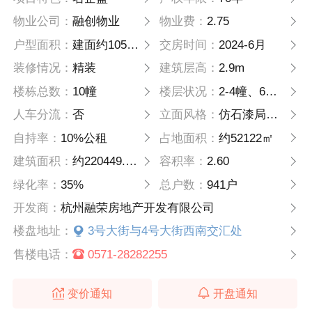
物业公司：
融创物业
物业费：
2.75
户型面积：
建面约105方、128方、142方
交房时间：
2024-6月
装修情况：
精装
建筑层高：
2.9m
楼栋总数：
10幢
楼层状况：
2-4幢、6幢-10幢27层；5幢18层；1幢26层（公租房）
人车分流：
否
立面风格：
仿石漆局部铝板
自持率：
10%公租
占地面积：
约52122㎡
建筑面积：
约220449.2㎡
容积率：
2.60
绿化率：
35%
总户数：
941户
开发商：
杭州融荣房地产开发有限公司
楼盘地址：
3号大街与4号大街西南交汇处
售楼电话：
0571-28282255
变价通知
开盘通知