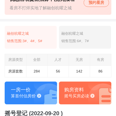
预约看房
看房不打烊实地了解融创杭曜之城
融创杭曜之城
融创杭曜之城
销售范围:3#、4#、5#
销售范围:6#、7#
房源类型
全部
人才
无房
有房
房源套数
284
56
142
86
一房一价
购房资料
算首付估房价
摇号买房必读
摇号登记 (2022-09-20 )