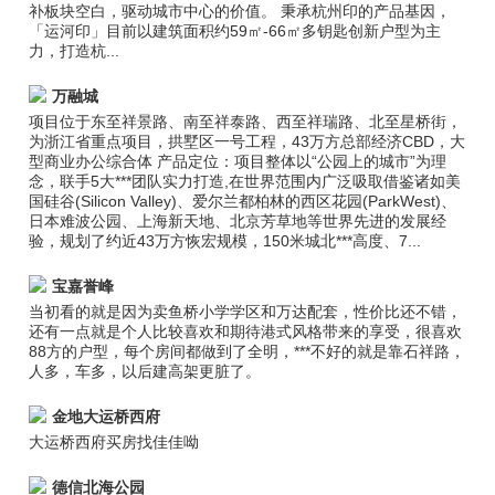
补板块空白，驱动城市中心的价值。 秉承杭州印的产品基因，
「运河印」目前以建筑面积约59㎡-66㎡多钥匙创新户型为主
力，打造杭...
万融城
项目位于东至祥景路、南至祥泰路、西至祥瑞路、北至星桥街，
为浙江省重点项目，拱墅区一号工程，43万方总部经济CBD，大
型商业办公综合体 产品定位：项目整体以“公园上的城市”为理
念，联手5大***团队实力打造,在世界范围内广泛吸取借鉴诸如美
国硅谷(Silicon Valley)、爱尔兰都柏林的西区花园(ParkWest)、
日本难波公园、上海新天地、北京芳草地等世界先进的发展经
验，规划了约近43万方恢宏规模，150米城北***高度、7...
宝嘉誉峰
当初看的就是因为卖鱼桥小学学区和万达配套，性价比还不错，
还有一点就是个人比较喜欢和期待港式风格带来的享受，很喜欢
88方的户型，每个房间都做到了全明，***不好的就是靠石祥路，
人多，车多，以后建高架更脏了。
金地大运桥西府
大运桥西府买房找佳佳呦
德信北海公园