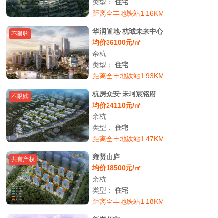
类型：
住宅
距离全丰地铁站1.16KM
华润置地·杭珹未来中心
不限购
均价36100元/㎡
余杭
类型：
住宅
距离全丰地铁站1.93KM
杭房众安·未珂宸铭府
不限购
均价24110元/㎡
余杭
类型：
住宅
距离全丰地铁站1.47KM
雍贤山庐
共有产权
均价18500元/㎡
余杭
类型：
住宅
距离全丰地铁站1.18KM