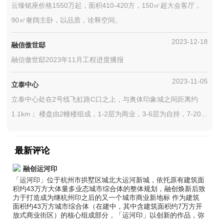
云臻铭座价格1550万起，面积410-420方，150㎡超大会客厅，
90㎡奢阔主卧，以品质，诠释空间。
2023-12-18
融信傲世邸
融信傲世邸2023年11月工程进度播报
2023-11-05
立泰中心
立泰中心处在2号线飞虹路C口之上，与奥体印象城之间距离约
1.1km； 楼盘由2幢楼组成，1-2层为商业，3-6层为自持，7-20...
最新评论
融创运河印
「运河印」位于杭州市拱墅区城北大运河新城，依托原有建筑面
积约43万方大体量多业态城市综合体的整体规划，融创焕新后致
力于打造成为继杭州印之后的又一个城市商业新地标 作为建筑
面积约43万方城市综合体（在建中，其中含建筑面积约7万方开
放式商业街区）的核心组成部分，「运河印」以创新的作品，弥