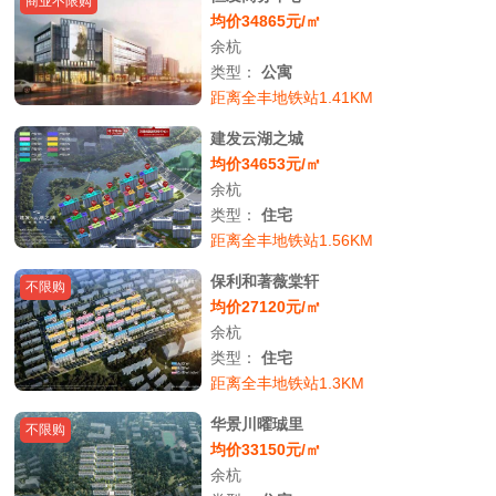
商业不限购
均价34865元/㎡
余杭
类型：
公寓
距离全丰地铁站1.41KM
建发云湖之城
均价34653元/㎡
余杭
类型：
住宅
距离全丰地铁站1.56KM
保利和著薇棠轩
不限购
均价27120元/㎡
余杭
类型：
住宅
距离全丰地铁站1.3KM
华景川曜珹里
不限购
均价33150元/㎡
余杭