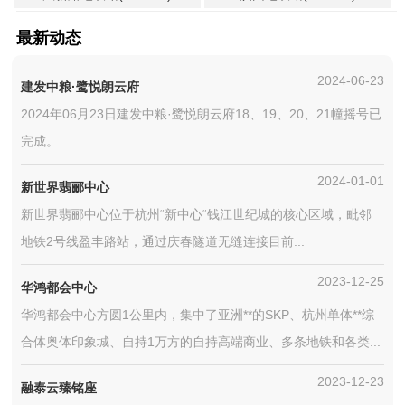
最新动态
2024-06-23
建发中粮·鹭悦朗云府
2024年06月23日建发中粮·鹭悦朗云府18、19、20、21幢摇号已
完成。
2024-01-01
新世界翡郦中心
新世界翡郦中心位于杭州“新中心“钱江世纪城的核心区域，毗邻
地铁2号线盈丰路站，通过庆春隧道无缝连接目前...
2023-12-25
华鸿都会中心
华鸿都会中心方圆1公里内，集中了亚洲**的SKP、杭州单体**综
合体奥体印象城、自持1万方的自持高端商业、多条地铁和各类...
2023-12-23
融泰云臻铭座