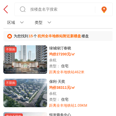
区域
类型
为您找到
15
个
杭州全丰地铁站附近新楼盘
楼盘
绿城绿汀春晓
不限购
均价27200元/㎡
余杭
类型：
住宅
距离全丰地铁站462米
保利·天奕
不限购
均价38311元/㎡
余杭
类型：
住宅
距离全丰地铁站1.09KM
恒发商务中心