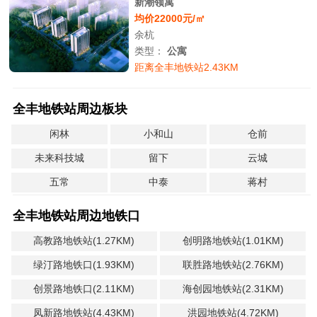
新潮领寓
均价22000元/㎡
余杭
类型：
公寓
距离全丰地铁站2.43KM
全丰地铁站周边板块
闲林
小和山
仓前
未来科技城
留下
云城
五常
中泰
蒋村
全丰地铁站周边地铁口
高教路地铁站(1.27KM)
创明路地铁站(1.01KM)
绿汀路地铁口(1.93KM)
联胜路地铁站(2.76KM)
创景路地铁口(2.11KM)
海创园地铁站(2.31KM)
凤新路地铁站(4.43KM)
洪园地铁站(4.72KM)