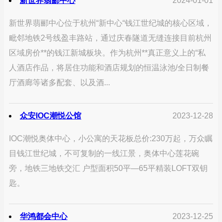
新世界翡郦中心
2024-01-01
新世界翡郦中心位于杭州“新中心“钱江世纪城的核心区域，
毗邻地铁2号线盈丰路站，通过庆春隧道无缝连接目前杭州
区域房价**的钱江新城板块。作为杭州**真正意义上的“私
人酒店作品，将居住功能和酒店规划的恒温泳池/全日制餐
厅酒廊等诸多配套、以及酒...
众安IOC潮悦公馆
2023-12-28
IOC潮悦奥体中心，小公寓的天花板总价:230万起，万众瞩
目钱江世纪城，不可复制的一线江景，奥体中心莲花碗
旁，地铁三地铁交汇 户型面积50平—65平精装LOFT双钥
匙。
华鸿都会中心
2023-12-25