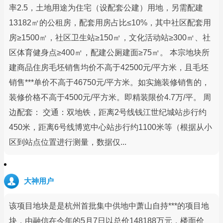
率2.5，土地用途为住宅（设配套公建）用地，另需配建
13182㎡的公租房，配套用房占比≤10%，其中社区配套用
房≥1500㎡，社区卫生站≥150㎡，文化活动站≥300㎡、社
区体育健身点≥400㎡，配建公厕建面≥75㎡。 本宗地块所
建商品住房毛坯销售均价不高于42500元/平方米，且毛坯
销售***单价不高于46750元/平方米。如实施装修销售的，
装修价格不高于4500元/平方米。即精装限价4.7万/平。 周
边配套： 交通：双地铁，距离2号线钱江世纪城站步行约
450米，距离6号线博览中心站步行约1100米等（根据从小
区到站点位置进行测量，数据仅...
大神用户
该项目地块是是杭州首批集中供地中萧山自持***的项目地
块，由融信在今年的5月7日以总价148188万元，楼面价