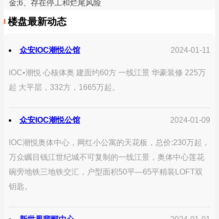
金;6、存在停工和烂尾风险
楼盘最新动态
众安IOC潮悦公馆
2024-01-11
IOC•潮悦 心核体奥 建面约60方 一线江景 华豪装修 225万
起 大平层，332方，1665万起。
众安IOC潮悦公馆
2024-01-09
IOC潮悦奥体中心，网红小公寓的天花板，总价:230万起，
万众瞩目钱江世纪城不可复制的一线江景，奥体中心莲花
碗旁地铁三地铁交汇，户型面积50平—65平精装LOFT双
钥匙。