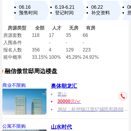
06.16
6.19-6.21
06.22
0
预售时间
登记时间
补交资料
房源类型
全部
人才
无房
有房
房源套数
118
17
35
66
入围条件
-
-
-
报名
人数
356
4
129
223
摇中概率
33.15%
100%
45.29%
24.92%
融信傲世邸周边楼盘
商业不限购
奥体朝龙汇
萧山
30000
元/㎡
地址：
杭州钱江世纪城民和路886号
公寓不限购
山水时代