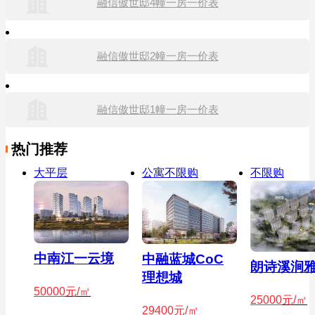
融信傲世邸4幢一房一价表
融信傲世邸2幢一房一价表
融信傲世邸1幢一房一价表
热门推荐
大平层
公寓不限购
不限购
中南江一云境
中融蓝城CoC
朗诗溪涧
理想城
50000
元/㎡
25000
元/㎡
29400
元/㎡