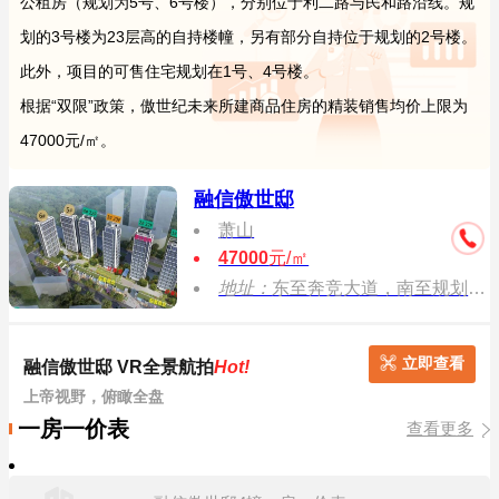
公租房（规划为5号、6号楼），分别位于利二路与民和路沿线。规
划的3号楼为23层高的自持楼幢，另有部分自持位于规划的2号楼。
此外，项目的可售住宅规划在1号、4号楼。
根据“双限”政策，傲世纪未来所建商品住房的精装销售均价上限为
47000元/㎡。
融信傲世邸
萧山
47000
元/㎡
地址：
东至奔竞大道，南至规划纬十九路，西至利二路，北至民和路
立即查看
融信傲世邸 VR全景航拍
Hot!
上帝视野，俯瞰全盘
一房一价表
查看更多