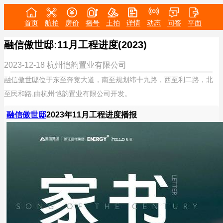
首页
航拍
房价
摇号
土拍
详情
动态
问答
平面
融信傲世邸:11月工程进度(2023)
2023-12-18
杭州恺韵置业有限公司
融信傲世邸
位于东至奔竞大道，南至规划纬十九路，西至利二路，北
至民和路,由杭州恺韵置业有限公司开发。
融信傲世邸
2023年11月工程进度播报