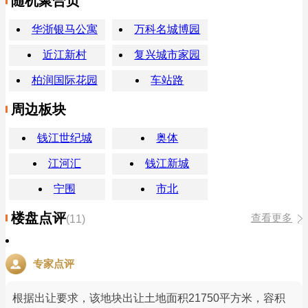
随机聚合页
华浙银马公寓
万科名城博园
近江新村
复兴城市家园
柏润国际花园
车站路
周边板块
钱江世纪城
奥体
江河汇
钱江新城
宁围
市北
楼盘点评
查看更多
(11)
专家点评
根据出让要求，该地块出让土地面积21750平方米，容积