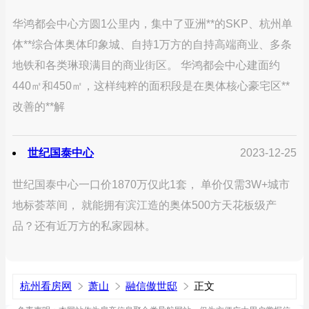
华鸿都会中心方圆1公里内，集中了亚洲**的SKP、杭州单
体**综合体奥体印象城、自持1万方的自持高端商业、多条
地铁和各类琳琅满目的商业街区。 华鸿都会中心建面约
440㎡和450㎡，这样纯粹的面积段是在奥体核心豪宅区**
改善的**解
世纪国泰中心
2023-12-25
世纪国泰中心一口价1870万仅此1套， 单价仅需3W+城市
地标荟萃间， 就能拥有滨江造的奥体500方天花板级产
品？还有近万方的私家园林。
杭州看房网
萧山
融信傲世邸
正文