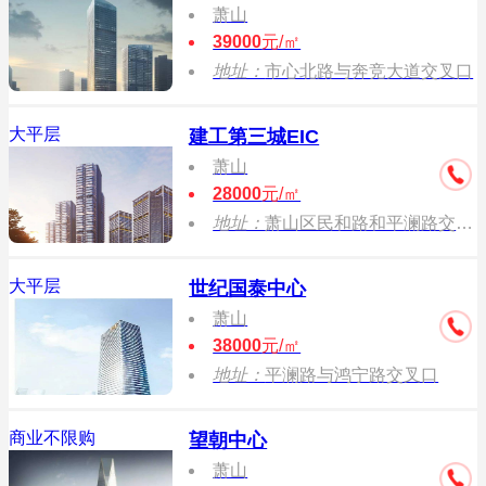
萧山
39000
元/㎡
地址：
市心北路与奔竞大道交叉口
大平层
建工第三城EIC
萧山
28000
元/㎡
地址：
萧山区民和路和平澜路交叉口
大平层
世纪国泰中心
萧山
38000
元/㎡
地址：
平澜路与鸿宁路交叉口
商业不限购
望朝中心
萧山