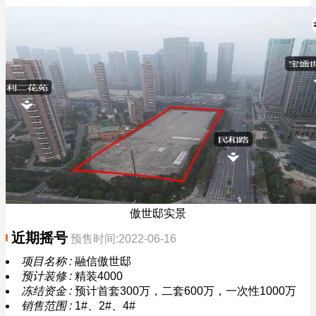
傲世邸实景
近期摇号
预售时间:2022-06-16
项目名称 :
融信傲世邸
预计装修 :
精装4000
冻结资金 :
预计首套300万，二套600万，一次性1000万
销售范围 :
1#、2#、4#