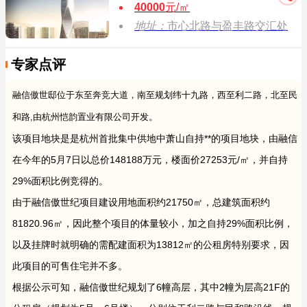
40000
元/㎡
地址：
市心北路与盈丰路交汇处
专家点评
融信傲世邸位于东至奔竞大道，南至规划纬十九路，西至利二路，北至民
和路,由杭州恺韵置业有限公司开发。
该项目地块是是杭州首批集中供地中萧山自持**的项目地块，由融信
在今年的5月7日以总价148188万元，楼面价27253元/㎡，并自持
29%面积比例竞得的。
由于融信傲世纪项目建设用地面积约21750㎡，总建筑面积约
81820.96㎡，因此整个项目的体量较小，加之自持29%面积比例，
以及挂牌时就明确的需配建面积为13812㎡的公租房特别要求，因
此项目的可售住宅并不多。
根据公示可知，融信傲世纪规划了6幢高层，其中2幢为层高21F的