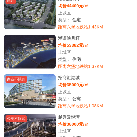
限购
均价44400元/㎡
上城区
类型：
住宅
距离六堡地铁站1.43KM
潮语映月轩
均价53382元/㎡
上城区
类型：
住宅
距离六堡地铁站1.37KM
招商汇港城
商业不限购
均价35000元/㎡
上城区
类型：
公寓
距离六堡地铁站1.08KM
越秀云悦湾
公寓不限购
均价38000元/㎡
上城区