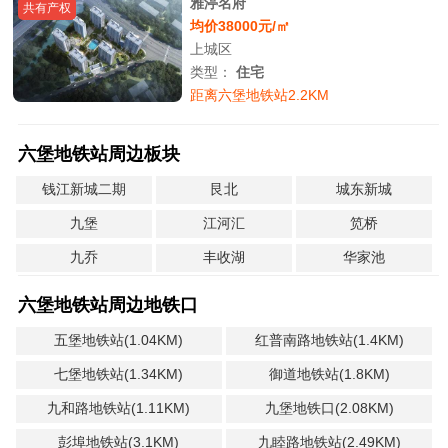
雅渟名府
共有产权
均价38000元/㎡
上城区
类型：
住宅
距离六堡地铁站2.2KM
六堡地铁站周边板块
钱江新城二期
艮北
城东新城
九堡
江河汇
笕桥
九乔
丰收湖
华家池
六堡地铁站周边地铁口
五堡地铁站(1.04KM)
红普南路地铁站(1.4KM)
七堡地铁站(1.34KM)
御道地铁站(1.8KM)
九和路地铁站(1.11KM)
九堡地铁口(2.08KM)
彭埠地铁站(3.1KM)
九睦路地铁站(2.49KM)