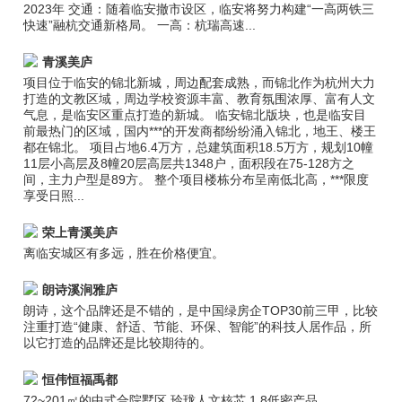
2023年 交通：随着临安撤市设区，临安将努力构建“一高两铁三
快速”融杭交通新格局。 一高：杭瑞高速...
青溪美庐
项目位于临安的锦北新城，周边配套成熟，而锦北作为杭州大力
打造的文教区域，周边学校资源丰富、教育氛围浓厚、富有人文
气息，是临安区重点打造的新城。 临安锦北版块，也是临安目
前最热门的区域，国内***的开发商都纷纷涌入锦北，地王、楼王
都在锦北。 项目占地6.4万方，总建筑面积18.5万方，规划10幢
11层小高层及8幢20层高层共1348户，面积段在75-128方之
间，主力户型是89方。 整个项目楼栋分布呈南低北高，***限度
享受日照...
荣上青溪美庐
离临安城区有多远，胜在价格便宜。
朗诗溪涧雅庐
朗诗，这个品牌还是不错的，是中国绿房企TOP30前三甲，比较
注重打造“健康、舒适、节能、环保、智能”的科技人居作品，所
以它打造的品牌还是比较期待的。
恒伟恒福禹都
72~201㎡的中式合院墅区 玲珑人文核芯 1.8低密产品