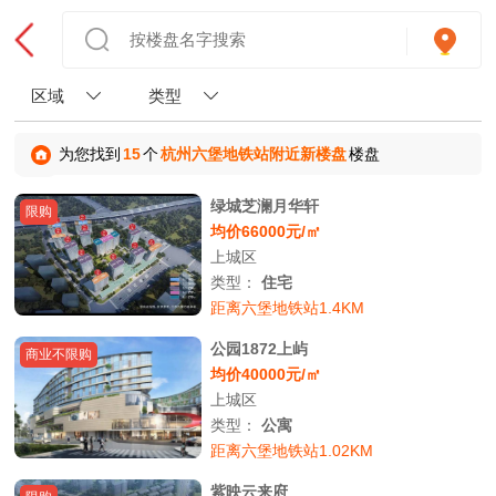
区域
类型
为您找到
15
个
杭州六堡地铁站附近新楼盘
楼盘
绿城芝澜月华轩
限购
均价66000元/㎡
上城区
类型：
住宅
距离六堡地铁站1.4KM
公园1872上屿
商业不限购
均价40000元/㎡
上城区
类型：
公寓
距离六堡地铁站1.02KM
紫映云来府