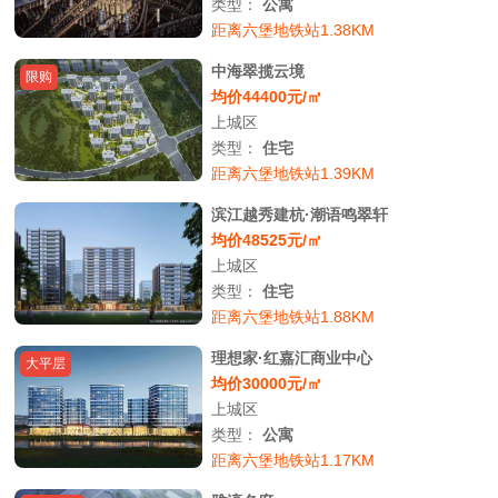
类型：
公寓
距离六堡地铁站1.38KM
中海翠揽云境
限购
均价44400元/㎡
上城区
类型：
住宅
距离六堡地铁站1.39KM
滨江越秀建杭·潮语鸣翠轩
均价48525元/㎡
上城区
类型：
住宅
距离六堡地铁站1.88KM
理想家·红嘉汇商业中心
大平层
均价30000元/㎡
上城区
类型：
公寓
距离六堡地铁站1.17KM