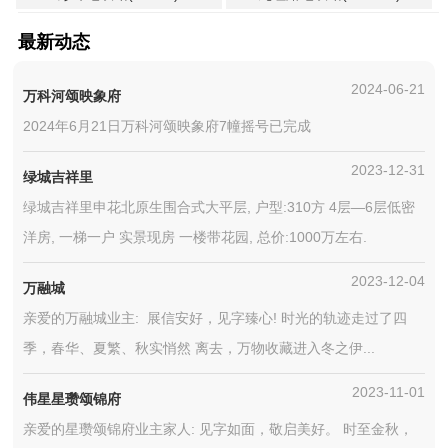
最新动态
2024-06-21
万科河颂映象府
2024年6月21日万科河颂映象府7幢摇号已完成
2023-12-31
绿城吉祥里
绿城吉祥里申花北原生围合式大平层, 户型:310方 4层—6层低密
洋房, 一梯一户 实景现房 一楼带花园, 总价:1000万左右.
2023-12-04
万融城
亲爱的万融城业主: 展信安好，见字臻心! 时光的轨迹走过了四
季，春华、夏繁、秋实悄然 离去，万物收藏进入冬之伊...
2023-11-01
伟星星瓒颂锦府
亲爱的星瓒颂锦府业主家人: 见字如面，敬启美好。 时至金秋，