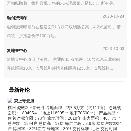
万物酝酿着丰收和喜悦，您的未来理想家亦是如此，所有关...
2023-10-24
融创运河印
融创运河印目前在售建面51方双门双钥匙公寓，4.2米层高， 带
精装，折扣总价仅100万起。
2023-10-03
复地壹中心
复地壹中心项目已清盘。 交通配套 双地铁：10号线汽车北站站
直线距离19米； 5号线和睦站直线距离1235米； 2号线虾...
最新评论
荣上青云府
杭州临安荣上青云府 占地面积：约7.5万方（约111亩） 总建筑
面积：189495㎡（地上118995㎡ 地下70500㎡） 产品类型：
住宅 产权年限：70年 拿地时间：2018年 主力面积：40、73㎡
总户数：1344户 总层高：17层 每层层高：2.9米 楼层户数2梯4
户 得房率：82%左右 绿地率：30% 交付标准: 毛坯 交付时间：