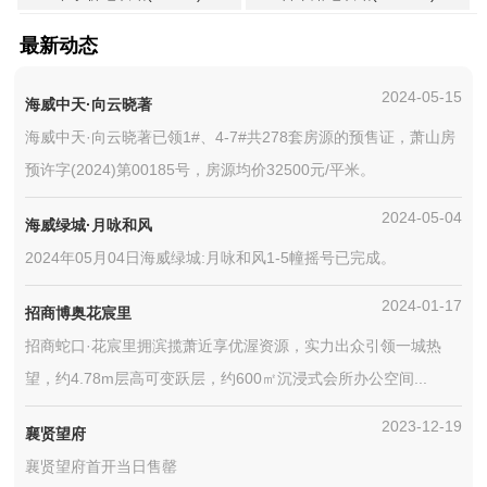
最新动态
2024-05-15
海威中天·向云晓著
海威中天·向云晓著已领1#、4-7#共278套房源的预售证，萧山房
预许字(2024)第00185号，房源均价32500元/平米。
2024-05-04
海威绿城·月咏和风
2024年05月04日海威绿城:月咏和风1-5幢摇号已完成。
2024-01-17
招商博奥花宸里
招商蛇口·花宸里拥滨揽萧近享优渥资源，实力出众引领一城热
望，约4.78m层高可变跃层，约600㎡沉浸式会所办公空间...
2023-12-19
襄贤望府
襄贤望府首开当日售罄