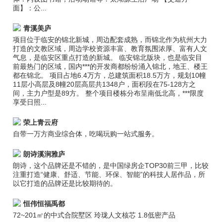
面】：公...
青溪美庐
项目位于临安的锦北新城，周边配套成熟，而锦北作为杭州大力
打造的文教区域，周边学校资源丰富、教育氛围浓厚、富有人文
气息，是临安区重点打造的新城。 临安锦北版块，也是临安目
前最热门的区域，国内***的开发商都纷纷涌入锦北，地王、楼王
都在锦北。 项目占地6.4万方，总建筑面积18.5万方，规划10幢
11层小高层及8幢20层高层共1348户，面积段在75-128方之
间，主力户型是89方。 整个项目楼栋分布呈南低北高，***限度
享受日照...
荣上青云府
自带一万方商业综合体，吃喝玩购一站式服务。
朗诗溪涧雅庐
朗诗，这个品牌还是不错的，是中国绿房企TOP30前三甲，比较
注重打造“健康、舒适、节能、环保、智能”的科技人居作品，所
以它打造的品牌还是比较期待的。
恒伟恒福禹都
72~201㎡的中式合院墅区 玲珑人文核芯 1.8低密产品