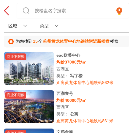
区域
类型
为您找到
15
个
杭州黄龙体育中心地铁站附近新楼盘
楼盘
eac欧美中心
商业不限购
均价37000元/㎡
西湖区
类型：
写字楼
距离黄龙体育中心地铁站862米
西湖壹号
商业不限购
均价40000元/㎡
西湖区
类型：
公寓
距离黄龙体育中心地铁站861米
文鸿金座