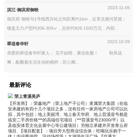
2023-11-05
滨江·御滨府御映
御滨府·御映与1号线西兴站之间距离约1km，近享北塘河景观；
楼盘主力户型约306-309㎡，总价约926-1500万元，内部...
2023-10-09
翠堤春华轩
亲爱的翠堤春华轩家人： 见字如晤，展信欢颜！ 秋风送
爽，酝酿着生活生动的模样；匠心雕...
最新评论
荣上青溪美庐
【开发商】：荣鑫地产（荣上地产子公司）隶属荣大集团（在临
安承建的有四十几个项目之多，没有任何一家房地产公司可以比
拟，其中包括：地上美丽湾、地上春天华府、地上苕溪壹号都是
临安二手房价格***的高端住宅项目（***苕溪壹号23000/平）以
及临安体育文化会展中心等公建项目）另独立承建并开发青云府
项目. 【项目配套】：项目旁大型商业综合体：吃喝玩乐购于一
体！内设图书馆，活动场馆等！太湖源生活广场 【交通方