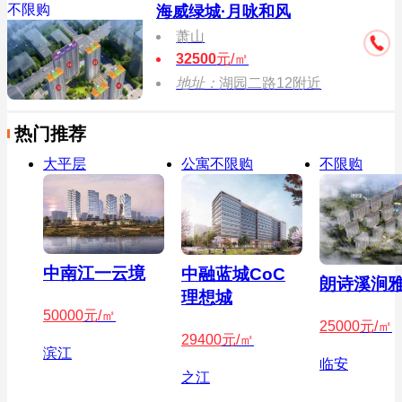
不限购
海威绿城·月咏和风
萧山
32500
元/㎡
地址：
湖园二路12附近
热门推荐
大平层
公寓不限购
不限购
中南江一云境
中融蓝城CoC
朗诗溪涧
理想城
50000
元/㎡
25000
元/㎡
29400
元/㎡
滨江
临安
之江