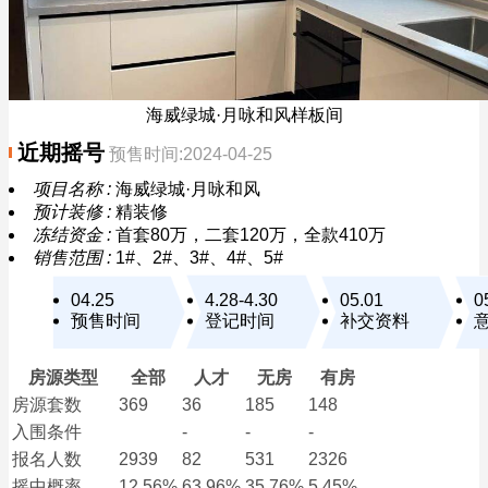
海威绿城·月咏和风样板间
近期摇号
预售时间:2024-04-25
项目名称 :
海威绿城·月咏和风
预计装修 :
精装修
冻结资金 :
首套80万，二套120万，全款410万
销售范围 :
1#、2#、3#、4#、5#
04.25
4.28-4.30
05.01
0
预售时间
登记时间
补交资料
房源类型
全部
人才
无房
有房
房源套数
369
36
185
148
入围条件
-
-
-
报名
人数
2939
82
531
2326
摇中概率
12.56%
63.96%
35.76%
5.45%