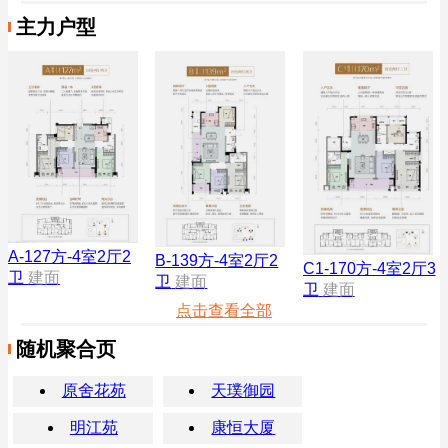
主力户型
A-127方-4室2厅2
B-139方-4室2厅2
C1-170方-4室2厅3
卫
建面
卫
建面
卫
建面
点击查看全部
随机聚合页
原舍花苑
天璞御园
明江苑
康恒大厦