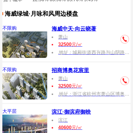
海威绿城·月咏和风周边楼盘
不限购
海威中天·向云晓著
萧山
32500
元/㎡
地址：
城厢街道西兴路与山阴路交叉口
不限购
招商博奥花宸里
萧山
32500
元/㎡
地址：
浙江省杭州市萧山区博奥路与山阴路交叉口
大平层
滨江·御滨府御映
滨江
40600
元/㎡