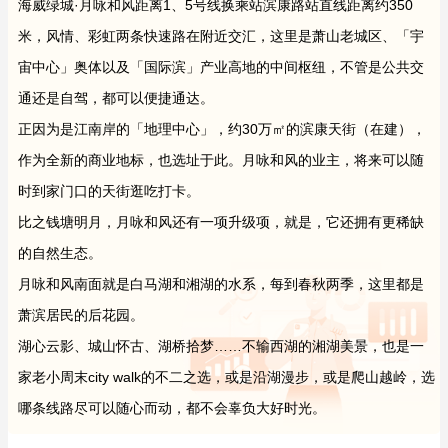
海威绿城·月咏和风距离1、5号线换乘站滨康路站直线距离约350
米，风情、彩虹两条快速路在附近交汇，这里是萧山老城区、「宇
宙中心」奥体以及「国际滨」产业高地的中间枢纽，不管是公共交
通还是自驾，都可以便捷通达。
正因为是江南岸的「地理中心」，约30万㎡的滨康天街（在建），
作为全新的商业地标，也选址于此。月咏和风的业主，将来可以随
时到家门口的天街逛吃打卡。
比之钱塘明月，月咏和风还有一项升级项，就是，它还拥有更稀缺
的自然生态。
月咏和风南面就是白马湖和湘湖的水系，每到春秋两季，这里都是
萧滨居民的后花园。
湖心云影、城山怀古、湖桥拾梦……不输西湖的湘湖美景，也是一
家老小周末city walk的不二之选，或是沿湖漫步，或是爬山越岭，选
哪条线路尽可以随心而动，都不会辜负大好时光。