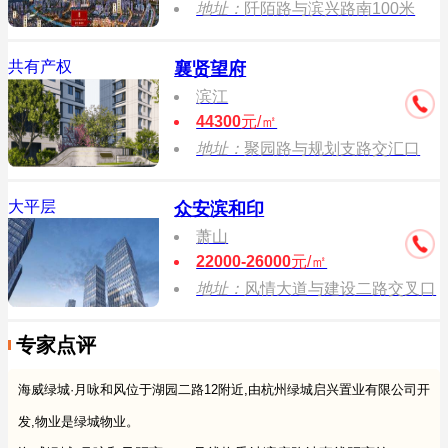
地址：
阡陌路与滨兴路南100米
共有产权
襄贤望府
滨江
44300
元/㎡
地址：
聚园路与规划支路交汇口
大平层
众安滨和印
萧山
22000-26000
元/㎡
地址：
风情大道与建设二路交叉口
专家点评
海威绿城·月咏和风位于湖园二路12附近,由杭州绿城启兴置业有限公司开
发,物业是绿城物业。