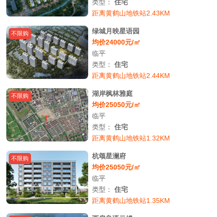
类型：
住宅
距离黄鹤山地铁站2.43KM
绿城月映星语园
不限购
均价24000元/㎡
临平
类型：
住宅
距离黄鹤山地铁站2.44KM
湖岸枫林雅庭
不限购
均价25050元/㎡
临平
类型：
住宅
距离黄鹤山地铁站1.32KM
杭颂星澜府
不限购
均价25050元/㎡
临平
类型：
住宅
距离黄鹤山地铁站1.35KM