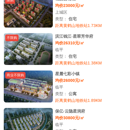
限购
均价23000元/㎡
上城区
类型：
住宅
距离黄鹤山地铁站1.73KM
滨江钱江·星翠芳华府
不限购
均价26310元/㎡
临平
类型：
住宅
距离黄鹤山地铁站1.38KM
星麓七彩小镇
商业不限购
均价26000元/㎡
临平
类型：
公寓
距离黄鹤山地铁站1.89KM
保亿·云隐星润府
均价30800元/㎡
临平