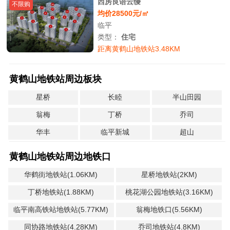
西房良语云缦
不限购
均价28500元/㎡
临平
类型：
住宅
距离黄鹤山地铁站3.48KM
黄鹤山地铁站周边板块
星桥
长睦
半山田园
翁梅
丁桥
乔司
华丰
临平新城
超山
黄鹤山地铁站周边地铁口
华鹤街地铁站(1.06KM)
星桥地铁站(2KM)
丁桥地铁站(1.88KM)
桃花湖公园地铁站(3.16KM)
临平南高铁站地铁站(5.77KM)
翁梅地铁口(5.56KM)
同协路地铁站(4.28KM)
乔司地铁站(4.8KM)