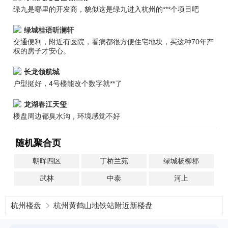
绿九是哪里的开发商，貌似这是绿九进入杭州的***个项目吧
绿城桂语听澜轩
交通便利，附近有医院，看病都很方便住宅地块，买这种70年产
权的房子才安心。
长龙领航城
户型挺好，4号楼能改个数字就**了
龙湖春江天玺
楼盘周边都臭水沟，环境感觉不好
随机聚合页
朝晖四区
丁桥兰苑
绿城杨柳郡
武林
中泰
河上
杭州楼盘
杭州黄鹤山地铁站附近新楼盘