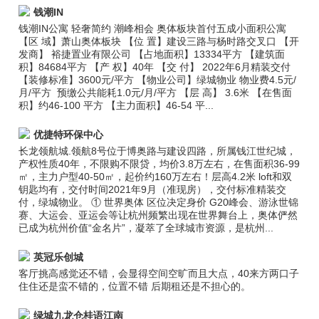
钱潮IN
钱潮IN公寓 轻奢简约 潮峰相会 奥体板块首付五成小面积公寓
【区 域】萧山奥体板块 【位 置】建设三路与杨时路交叉口 【开
发商】 裕捷置业有限公司 【占地面积】13334平方 【建筑面
积】84684平方 【产 权】40年 【交 付】 2022年6月精装交付
【装修标准】3600元/平方 【物业公司】绿城物业 物业费4.5元/
月/平方 预缴公共能耗1.0元/月/平方 【层 高】 3.6米 【在售面
积】约46-100 平方 【主力面积】46-54 平...
优捷特环保中心
长龙领航城.领航8号位于博奥路与建设四路，所属钱江世纪城，
产权性质40年，不限购不限贷，均价3.8万左右，在售面积36-99
㎡，主力户型40-50㎡，起价约160万左右！层高4.2米 loft和双
钥匙均有，交付时间2021年9月（准现房），交付标准精装交
付，绿城物业。 ① 世界奥体 区位决定身价 G20峰会、游泳世锦
赛、大运会、亚运会等让杭州频繁出现在世界舞台上，奥体俨然
已成为杭州价值“金名片”，凝萃了全球城市资源，是杭州...
英冠乐创城
客厅挑高感觉还不错，会显得空间空旷而且大点，40来方两口子
住住还是蛮不错的，位置不错 后期租还是不担心的。
绿城九龙仓桂语江南