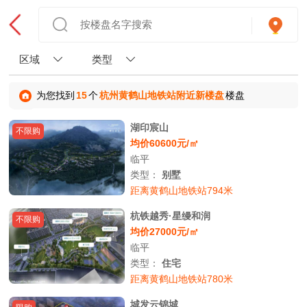
区域
类型
为您找到
15
个
杭州黄鹤山地铁站附近新楼盘
楼盘
湖印宸山
不限购
均价60600元/㎡
临平
类型：
别墅
距离黄鹤山地铁站794米
杭铁越秀·星缦和润
不限购
均价27000元/㎡
临平
类型：
住宅
距离黄鹤山地铁站780米
城发云锦城