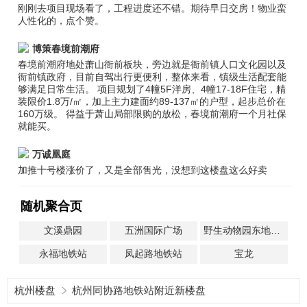
刚刚去项目现场看了，工程进度还不错。期待早日交房！物业蛮
人性化的，点个赞。
博策春境前潮府
春境前潮府地处萧山衙前板块，旁边就是衙前镇人口文化园以及
衙前镇政府，目前自驾出行更便利，整体来看，镇级生活配套能
够满足日常生活。 项目规划了4幢5F洋房、4幢17-18F住宅，精
装限价1.8万/㎡，加上主力建面约89-137㎡的户型，起步总价在
160万级。 得益于萧山局部限购的放松，春境前潮府一个月社保
就能买。
万诚凰庭
加推十号楼涨价了，又是全部售光，没想到这楼盘这么好卖
随机聚合页
文溪鼎园
五洲国际广场
野生动物园东地铁站
永福地铁站
凤起路地铁站
宝龙
杭州楼盘
杭州同协路地铁站附近新楼盘