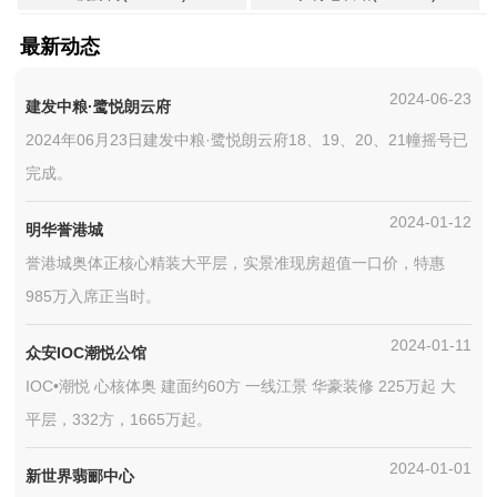
最新动态
2024-06-23
建发中粮·鹭悦朗云府
2024年06月23日建发中粮·鹭悦朗云府18、19、20、21幢摇号已
完成。
2024-01-12
明华誉港城
誉港城奥体正核心精装大平层，实景准现房超值一口价，特惠
985万入席正当时。
2024-01-11
众安IOC潮悦公馆
IOC•潮悦 心核体奥 建面约60方 一线江景 华豪装修 225万起 大
平层，332方，1665万起。
2024-01-01
新世界翡郦中心