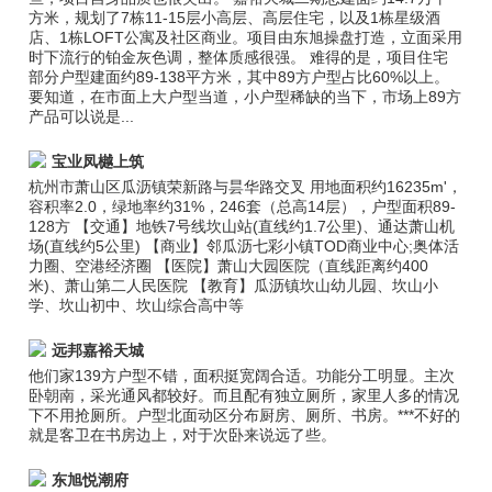
方米，规划了7栋11-15层小高层、高层住宅，以及1栋星级酒
店、1栋LOFT公寓及社区商业。项目由东旭操盘打造，立面采用
时下流行的铂金灰色调，整体质感很强。 难得的是，项目住宅
部分户型建面约89-138平方米，其中89方户型占比60%以上。
要知道，在市面上大户型当道，小户型稀缺的当下，市场上89方
产品可以说是...
宝业凤樾上筑
杭州市萧山区瓜沥镇荣新路与昙华路交叉 用地面积约16235m'，
容积率2.0，绿地率约31%，246套（总高14层），户型面积89-
128方 【交通】地铁7号线坎山站(直线约1.7公里)、通达萧山机
场(直线约5公里) 【商业】邻瓜沥七彩小镇TOD商业中心;奥体活
力圈、空港经济圈 【医院】萧山大园医院（直线距离约400
米)、萧山第二人民医院 【教育】瓜沥镇坎山幼儿园、坎山小
学、坎山初中、坎山综合高中等
远邦嘉裕天城
他们家139方户型不错，面积挺宽阔合适。功能分工明显。主次
卧朝南，采光通风都较好。而且配有独立厕所，家里人多的情况
下不用抢厕所。户型北面动区分布厨房、厕所、书房。***不好的
就是客卫在书房边上，对于次卧来说远了些。
东旭悦潮府