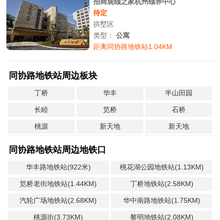
招商观颐之家杭州颐养中心
待定
拱墅区
类型：
公寓
距离同协路地铁站1.04KM
同协路地铁站周边板块
丁桥
华丰
半山田园
长睦
笕桥
石桥
桃源
新天地
新天地
同协路地铁站周边地铁口
华丰路地铁站(922米)
桃花湖公园地铁站(1.13KM)
笕桥老街地铁站(1.44KM)
丁桥地铁站(2.58KM)
汽轮广场地铁站(2.68KM)
华中南路地铁站(1.75KM)
桃源街(3.73KM)
黎明地铁站(2.08KM)