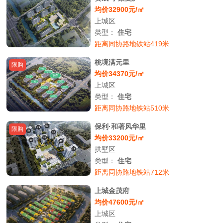
均价32900元/㎡
上城区
类型：
住宅
距离同协路地铁站419米
桃境满元里
限购
均价34370元/㎡
上城区
类型：
住宅
距离同协路地铁站510米
保利·和著风华里
限购
均价33200元/㎡
拱墅区
类型：
住宅
距离同协路地铁站712米
上城金茂府
均价47600元/㎡
上城区