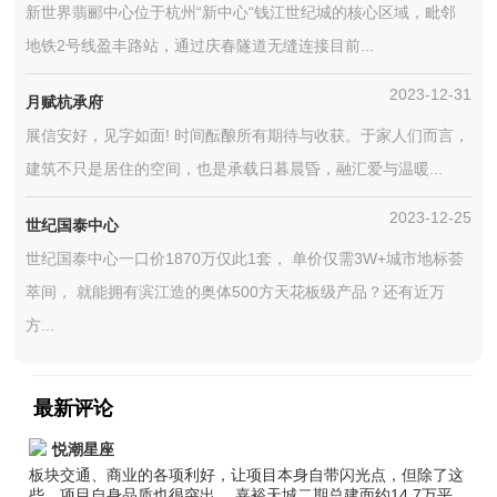
新世界翡郦中心位于杭州“新中心“钱江世纪城的核心区域，毗邻
地铁2号线盈丰路站，通过庆春隧道无缝连接目前...
2023-12-31
月赋杭承府
展信安好，见字如面! 时间酝酿所有期待与收获。于家人们而言，
建筑不只是居住的空间，也是承载日暮晨昏，融汇爱与温暖...
2023-12-25
世纪国泰中心
世纪国泰中心一口价1870万仅此1套， 单价仅需3W+城市地标荟
萃间， 就能拥有滨江造的奥体500方天花板级产品？还有近万
方...
最新评论
悦潮星座
板块交通、商业的各项利好，让项目本身自带闪光点，但除了这
些，项目自身品质也很突出。 嘉裕天城二期总建面约14.7万平