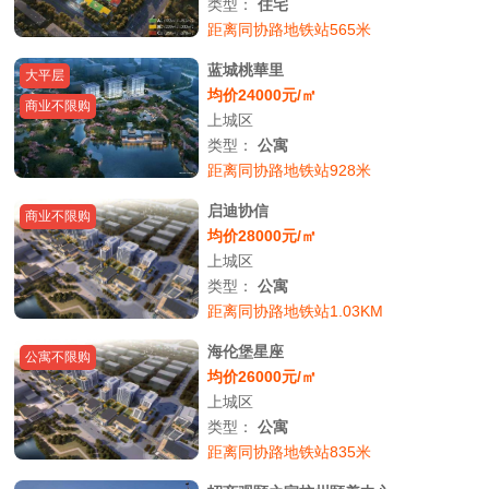
类型：
住宅
距离同协路地铁站565米
蓝城桃華里
大平层
均价24000元/㎡
商业不限购
上城区
类型：
公寓
距离同协路地铁站928米
启迪协信
商业不限购
均价28000元/㎡
上城区
类型：
公寓
距离同协路地铁站1.03KM
海伦堡星座
公寓不限购
均价26000元/㎡
上城区
类型：
公寓
距离同协路地铁站835米