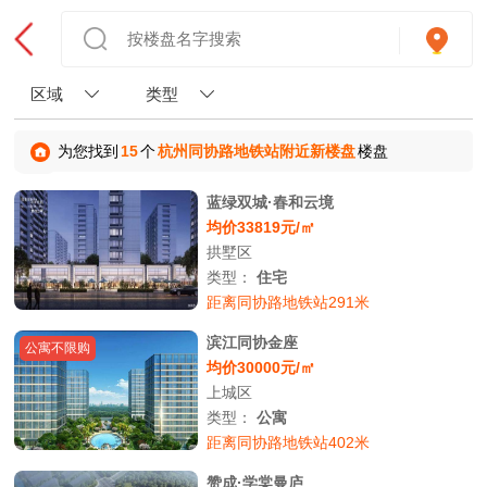
区域
类型
为您找到
15
个
杭州同协路地铁站附近新楼盘
楼盘
蓝绿双城·春和云境
均价33819元/㎡
拱墅区
类型：
住宅
距离同协路地铁站291米
滨江同协金座
公寓不限购
均价30000元/㎡
上城区
类型：
公寓
距离同协路地铁站402米
赞成·学棠曼庐