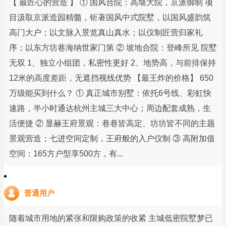
【 最匠心的营造 】 ① 国风合院：高墙大院，京派御制 项
目汲取京派造园精髓，钜著国风中式院墅，以国风盛韵筑
高门大户；以文脉入景览真山真水；以仪制匠营归家礼
序；以东方坊巷海纳世家门第 ② 坡地合院：登峰所见 院墅
无双 1、独立小组团，私密性更好 2、地势高，与前排保持
12米的高度差距，无遮挡视线优势 【最王炸的价格】 650
万级能买到什么？ ① 真正城市别墅：依托6号线、彩虹快
速路，半小时通达杭州主城三大中心；周边配套成熟，生
活便捷 ② 显赫王府景观：巷巷皆高定、坊坊皆不同的主题
景观营造；七进空间定制，王府般的入户仪制 ③ 高附加值
空间：165方户型享500方，有...
普通用户
随着城市用地的紧张和限购政策的收紧 主城低密院墅梦已