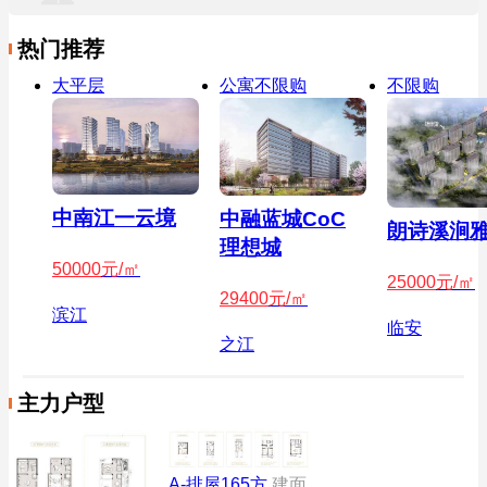
热门推荐
大平层
公寓不限购
不限购
中南江一云境
中融蓝城CoC
朗诗溪涧
理想城
50000
元/㎡
25000
元/㎡
29400
元/㎡
滨江
临安
之江
主力户型
A-排屋165方
建面