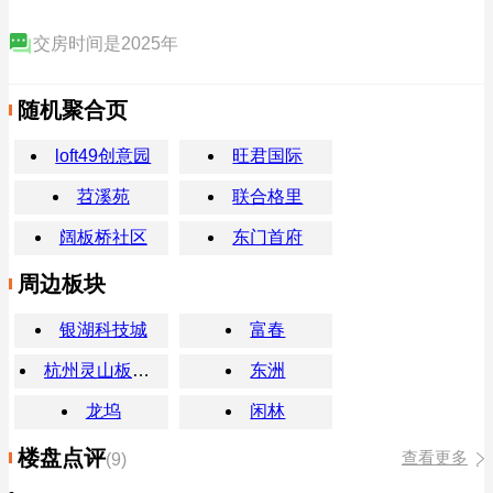
交房时间是2025年
随机聚合页
loft49创意园
旺君国际
苕溪苑
联合格里
阔板桥社区
东门首府
周边板块
银湖科技城
富春
杭州灵山板块楼盘
东洲
龙坞
闲林
楼盘点评
查看更多
(9)