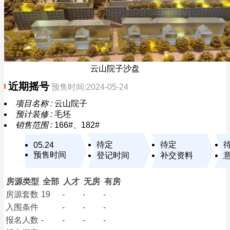
云山院子沙盘
近期摇号
预售时间:2024-05-24
项目名称 :
云山院子
预计装修 :
毛坯
销售范围 :
166#、182#
待定
待定
05.24
预售时间
登记时间
补交资料
房源类型
全部
人才
无房
有房
房源套数
19
-
-
-
入围条件
-
-
-
报名
人数
-
-
-
-