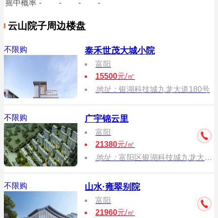
摇中概率
-
-
-
-
云山院子周边楼盘
不限购
泰禾世茂大城小院
富阳
15500
元/㎡
地址：
银湖科技城九龙大道180号
不限购
广宇锦云里
富阳
21380
元/㎡
地址：
富阳区银湖科技城九龙大道与科创西路向西300米
不限购
山水·雍翠别院
富阳
21960
元/㎡