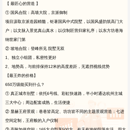
【 最匠心的营造 】
① 国风合院：高墙大院，京派御制
项目汲取京派造园精髓，钜著国风中式院墅，以国风盛韵筑高门大
户；以文脉入景览真山真水；以仪制匠营归家礼序；以东方坊巷海
纳世家门第
② 坡地合院：登峰所见 院墅无双
1、独立小组团，私密性更好
2、地势高，与前排保持12米的高度差距，无遮挡视线优势
【最王炸的价格】
650万级能买到什么？
① 真正城市别墅：依托6号线、彩虹快速路，半小时通达杭州主城
三大中心；周边配套成熟，生活便捷
② 显赫王府景观：巷巷皆高定、坊坊皆不同的主题景观营造；七进
空间定制，王府般的入户仪制
③ 高附加值空间：165方户型享500方，有天有地的院落生活，四大