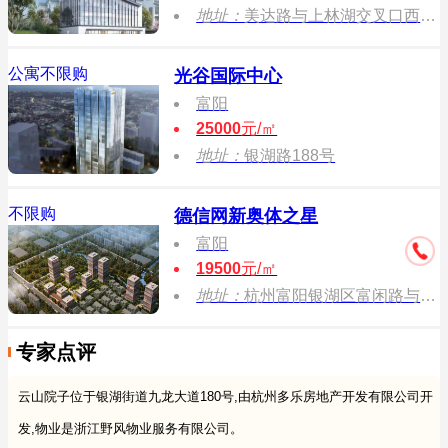
地址：
美达路与上林湖交叉口西 北侧.
公寓不限购
光谷国际中心
富阳
25000
元/㎡
地址：
银湖路188号
不限购
德信网新奥体之星
富阳
19500
元/㎡
地址：
杭州富阳银湖区富闲路与320国道交叉口
专家点评
云山院子位于银湖街道九龙大道180号,由杭州多乐房地产开发有限公司开
发,物业是浙江野风物业服务有限公司。