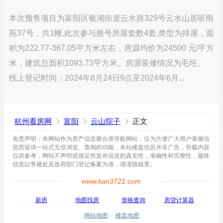
本次预售项目为富阳区银湖街道云水路329号云水山居听雨
苑37号，共1幢,此次参与摇号房屋套数4套,类型为排屋，面
积为222.77-367.05平方米左右，房源均价为24500 元/平方
米，建筑总面积1093.73平方米。房源装修情况为毛坯。
线上登记时间：2024年6月24日9点至2024年6月...
杭州看房网
富阳
云山院子
正文
免责声明：本网站作为房产信息聚合类导航网站，仅为方便广大用户掌握信
息而提供一站式无偿浏览、查阅的功能，本站楼盘信息并非广告，所载内容
仅供参考，网站不声明或保证所发布信息的真实性，准确性和完整性，最终
信息以售楼处及政府部门登记备案为准，请谨慎核查。
www.kan3721.com
新房
地图找房
资格查询
房贷计算器
网站地图
楼盘地图