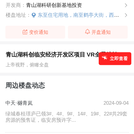
开发商：
青山湖科研创新基地投资
楼盘地址：
东至住宅用地，南至鹤亭大街，西至星港路，北至公园绿地
变价通知
开盘通知
青山湖科创临安经济开发区项目 VR全景航拍
Hot!
立即查看
上帝视野，俯瞰全盘
周边楼盘动态
中天·樾青岚
2024-09-04
绿城春桂璟庐已领3#、4#、9#、14#、19#、22#共29套
房源的预售证，临安房预许字...