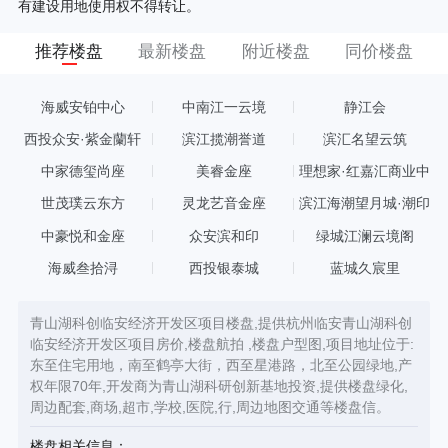
有建设用地使用权不得转让。
推荐楼盘
最新楼盘
附近楼盘
同价楼盘
海威安铂中心
中南江一云境
静江会
西投众安·紫金蘭轩
滨江揽潮誉道
滨汇名望云筑
中家德玺尚座
美睿金座
理想家·红嘉汇商业中
心
世茂璞云东方
灵龙艺音金座
滨江海潮望月城·潮印
中豪悦和金座
众安滨和印
绿城江澜云境阁
海威叁拾浔
西投银泰城
蓝城久宸里
青山湖科创临安经济开发区项目楼盘,提供杭州临安青山湖科创
临安经济开发区项目房价,楼盘航拍 ,楼盘户型图,项目地址位于:
东至住宅用地，南至鹤亭大街，西至星港路，北至公园绿地,产
权年限70年,开发商为青山湖科研创新基地投资,提供楼盘绿化,
周边配套,商场,超市,学校,医院,行,周边地图交通等楼盘信。
楼盘相关信息：