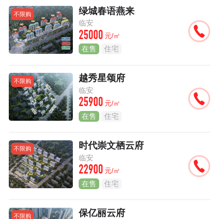
绿城春语燕来
不限购
临安
25000
元/㎡
在售
住宅
越秀星颂府
不限购
临安
25900
元/㎡
在售
住宅
时代崇文栖云府
不限购
临安
22900
元/㎡
在售
住宅
保亿丽云府
不限购