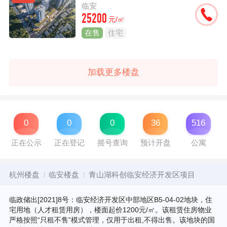
临安
25200
元/㎡
在售
住宅
加载更多楼盘
0
0
0
36
516
正在公示
正在登记
摇号查询
预计开盘
公寓
杭州楼盘
临安楼盘
青山湖科创临安经济开发区项目
临政储出[2021]8号：临安经济开发区中部地区B5-04-02地块，住
宅用地（人才租赁用房），楼面起价1200元/㎡。该租赁住房物业
严格按照“只租不售”模式管理，仅用于出租,不得出售。该地块的国