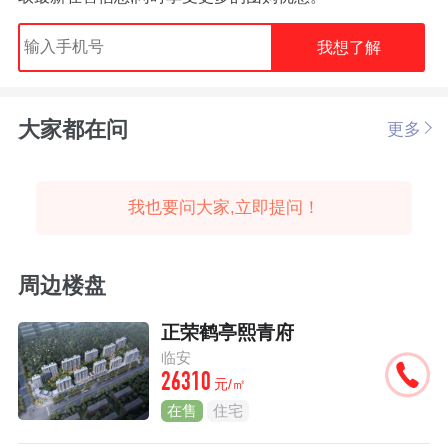
我想了解
大家都在问
更多
我也要问大家,立即提问！
周边楼盘
正荣鹤亭熙青府
临安
26310
元/㎡
在售
住宅