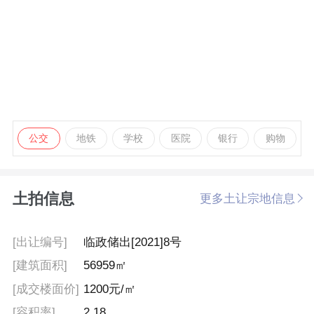
公交
地铁
学校
医院
银行
购物
土拍信息
更多土让宗地信息
[出让编号]
临政储出[2021]8号
[建筑面积]
56959㎡
[成交楼面价]
1200元/㎡
[容积率]
2.18