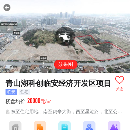
效果图
青山湖科创临安经济开发区项目
关注
临安
住宅
20000
楼盘均价
元/㎡
东至住宅用地，南至鹤亭大街，西至星港路，北至公园绿地