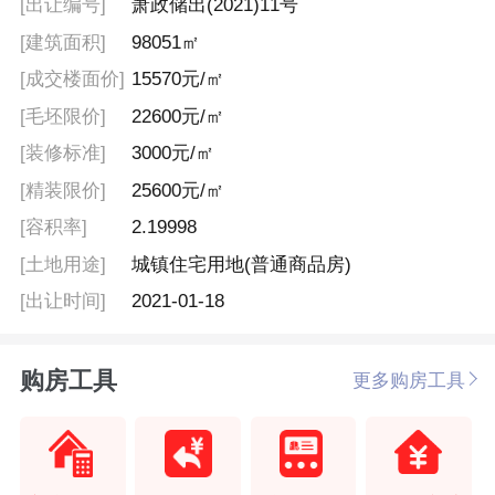
[出让编号]
萧政储出(2021)11号
[建筑面积]
98051㎡
[成交楼面价]
15570元/㎡
[毛坯限价]
22600元/㎡
[装修标准]
3000元/㎡
[精装限价]
25600元/㎡
[容积率]
2.19998
[土地用途]
城镇住宅用地(普通商品房)
[出让时间]
2021-01-18
购房工具
更多购房工具