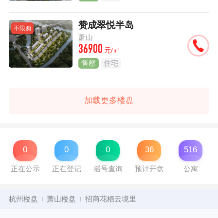
赞成翠悦半岛
不限购
萧山
36900
元/㎡
售罄
住宅
加载更多楼盘
0
0
0
36
516
正在公示
正在登记
摇号查询
预计开盘
公寓
杭州楼盘
萧山楼盘
招商花栖云境里