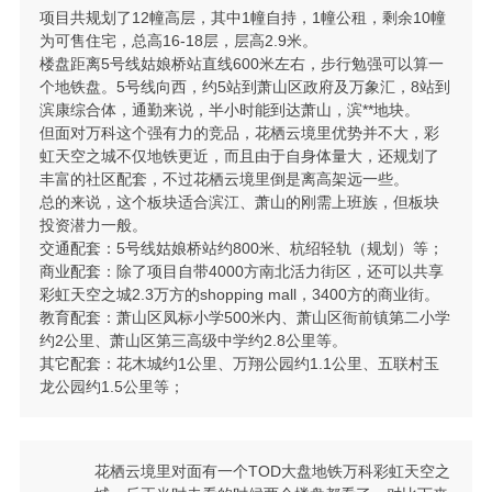
项目共规划了12幢高层，其中1幢自持，1幢公租，剩余10幢
为可售住宅，总高16-18层，层高2.9米。
楼盘距离5号线姑娘桥站直线600米左右，步行勉强可以算一
个地铁盘。5号线向西，约5站到萧山区政府及万象汇，8站到
滨康综合体，通勤来说，半小时能到达萧山，滨**地块。
但面对万科这个强有力的竞品，花栖云境里优势并不大，彩
虹天空之城不仅地铁更近，而且由于自身体量大，还规划了
丰富的社区配套，不过花栖云境里倒是离高架远一些。
总的来说，这个板块适合滨江、萧山的刚需上班族，但板块
投资潜力一般。
交通配套：5号线姑娘桥站约800米、杭绍轻轨（规划）等；
商业配套：除了项目自带4000方南北活力街区，还可以共享
彩虹天空之城2.3万方的shopping mall，3400方的商业街。
教育配套：萧山区凤标小学500米内、萧山区衙前镇第二小学
约2公里、萧山区第三高级中学约2.8公里等。
其它配套：花木城约1公里、万翔公园约1.1公里、五联村玉
龙公园约1.5公里等；
花栖云境里对面有一个TOD大盘地铁万科彩虹天空之