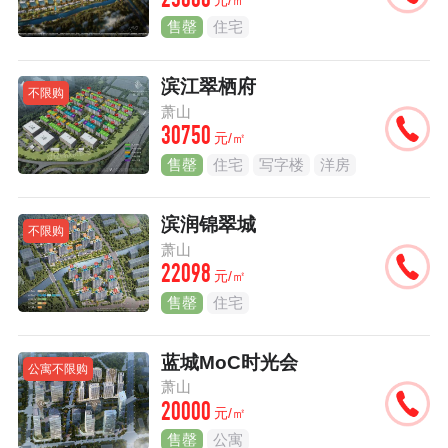
25600
元/㎡
售罄
住宅
滨江翠栖府
不限购
萧山
30750
元/㎡
售罄
住宅
写字楼
洋房
滨润锦翠城
不限购
萧山
22098
元/㎡
售罄
住宅
蓝城MoC时光会
公寓不限购
萧山
20000
元/㎡
售罄
公寓