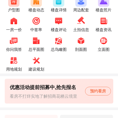
户型图
楼盘动态
楼盘详情
周边配套
楼盘照片
一房一价
中签率
楼盘评论
土拍信息
楼盘资讯
你问我答
总平面图
总鸟瞰图
剖面图
立面图
用地规划
建设规划
优惠活动提前招募中,抢先报名
预约看房
看房不打烊实地了解招商花栖云境里