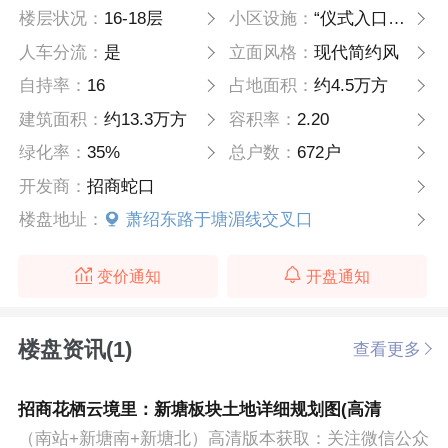
楼层状况：
16-18层
小区设施：
“仪式入口、商业街、林下风致、乐林花园、物语森林、浮光森屿、森活能量场、林间运动汇、有氧健康环形跑道”九大功能模块
人车分流：
是
立面风格：
现代简约风
自持率：
16
占地面积：
约4.5万方
建筑面积：
约13.3万方
容积率：
2.20
绿化率：
35%
总户数：
672户
开发商：
招商蛇口
楼盘地址：
萧绍东路于塘湄线交叉口
变价通知
开盘通知
楼盘资讯(1)
查看更多
招商花栖云境里：新塘板块土地详细规划图(高清
（南站+新塘南+新塘北）高清版本获取：关注微信公众