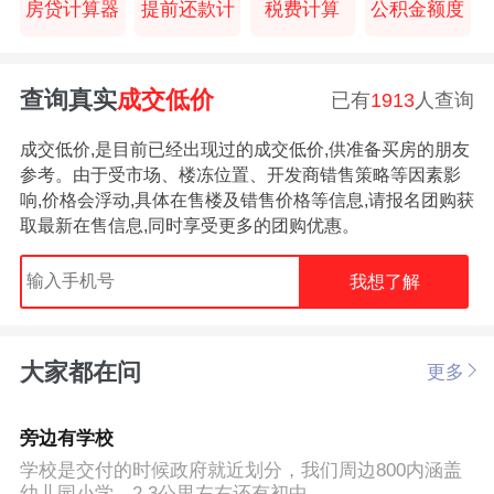
房贷计算器
提前还款计
税费计算
公积金额度
查询真实
成交低价
已有
1913
人查询
成交低价,是目前已经出现过的成交低价,供准备买房的朋友
参考。由于受市场、楼冻位置、开发商错售策略等因素影
响,价格会浮动,具体在售楼及错售价格等信息,请报名团购获
取最新在售信息,同时享受更多的团购优惠。
我想了解
大家都在问
更多
旁边有学校
学校是交付的时候政府就近划分，我们周边800内涵盖
幼儿园小学，2.3公里左右还有初中