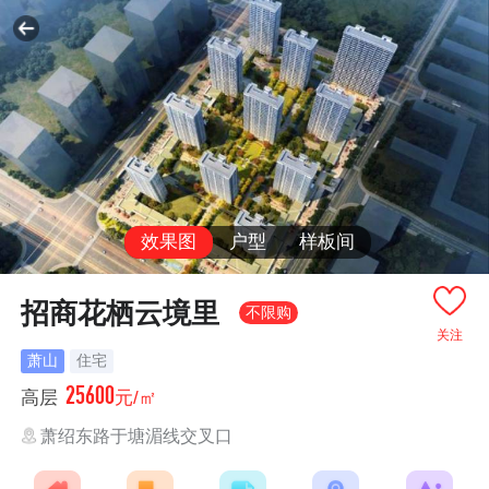
效果图
户型
样板间
招商花栖云境里
不限购
关注
萧山
住宅
25600
高层
元/㎡
萧绍东路于塘湄线交叉口