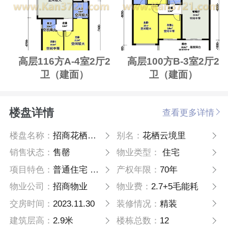
高层116方A-4室2厅2
高层100方B-3室2厅2
卫（建面）
卫（建面）
楼盘详情
查看更多详情
楼盘名称：
招商花栖云境里
别名：
花栖云境里
销售状态：
售罄
物业类型：
住宅
项目特色：
普通住宅 高层
产权年限：
70年
物业公司：
招商物业
物业费：
2.7+5毛能耗
交房时间：
2023.11.30
装修情况：
精装
建筑层高：
2.9米
楼栋总数：
12