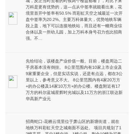
城，反正当时去看的时候两个楼盘都看了，对比下来
万科是更有优势的，这—点从中签率就能看出来，花
境里首开中签率有50.5% 而彩虹天空之城最近一次开
盘中签率为20.2%。主要万科体量大，优势地铁车辆
段上盖，地下可以连接地铁站，而且还有一幢商业综
合体以及一所幼儿园，加上万科本身号召力也比招商
强。不...
先给结论，该楼盘产业价值一般。目前，楼盘周边二
手房基本没有倒挂。 8公里范围内有10家上市企业及
9家重要企业，但是实话实说，还是有点远，都在3公
里以上，参考意义不大。 8公里范围内有4家20万方
+的办公楼及14家10万方+的办公楼。楼盘附近有17
万方的科尔蓝城星辉时光城以及11万方的浙江联达新
华高新产业元
招商蛇口-花栖云境里位于萧山区的新塘街道，就在
地铁万科彩虹天空之城南面不远处。 项目共规划了1