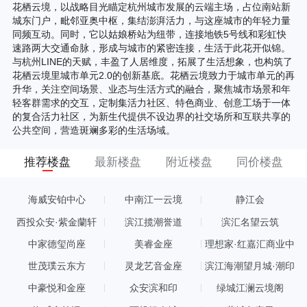
花栖云境，以战略目光瞄定杭州城市发展的云端主场，占位南站新
城东门户，毗邻亚奥中枢，集结澎湃活力，与这座城市的年轻力量
同频互动。同时，它以姑娘桥站为纽带，连接地铁5号线和彩虹快
速路两大交通命脉，形成与城市的紧密连接，生活于此花开似锦。
与杭州LINE的天赋，丰盈了人居维度，拓展了生活想象，也构筑了
花栖云境里城市单元2.0的创新基底。花栖云境致力于城市单元的再
升华，关注空间场景、业态与生活方式的融合，聚焦城市场景和年
轻客群需求的交互，定制集活力社区、特色商业、创意工场于一体
的复合活力社区，为新生代提供不设边界的社交场所和互联共享的
公共空间，营造斑斓多彩的生活场域。
推荐楼盘
最新楼盘
附近楼盘
同价楼盘
海威安铂中心
中南江一云境
静江会
西投众安·紫金蘭轩
滨江揽潮誉道
滨汇名望云筑
中家德玺尚座
美睿金座
理想家·红嘉汇商业中
心
世茂璞云东方
灵龙艺音金座
滨江海潮望月城·潮印
中豪悦和金座
众安滨和印
绿城江澜云境阁