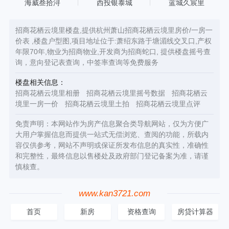
海威叁拾浔
西投银泰城
蓝城久宸里
招商花栖云境里楼盘,提供杭州萧山招商花栖云境里房价/一房一
价表 ,楼盘户型图,项目地址位于:萧绍东路于塘湄线交叉口,产权
年限70年,物业为招商物业,开发商为招商蛇口, 提供楼盘摇号查
询，意向登记表查询，中签率查询等免费服务
楼盘相关信息：
招商花栖云境里相册
招商花栖云境里摇号数据
招商花栖云
境里一房一价
招商花栖云境里土拍
招商花栖云境里点评
免责声明：本网站作为房产信息聚合类导航网站，仅为方便广
大用户掌握信息而提供一站式无偿浏览、查阅的功能，所载内
容仅供参考，网站不声明或保证所发布信息的真实性，准确性
和完整性，最终信息以售楼处及政府部门登记备案为准，请谨
慎核查。
www.kan3721.com
首页
新房
资格查询
房贷计算器