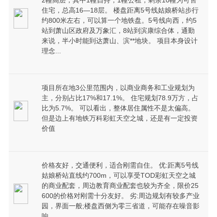
2幢高层，其中1幢自持，1幢公租，剩余10幢为可售
住宅，总高16—18层。 楼盘距离5号线姑娘桥站步行
约800米左右，可以算一个地铁盘。5号线向西，约5
站到萧山区政府及万象汇，8站到滨康综合体，通勤
来说，半小时能到达萧山、滨**地块。 项目本身设计
理念...
项目所在地3公里范围内，以商业商务和工业规划为
主，分别占比17%和17.1%。 住宅规划78.9万方，占
比为5.7%。 可以看出，整体居住属性不是太偏高。
但是边上有地铁万科彩虹天空之城，还是有一定投资
价值
价格友好，交通便利，适合刚需自住。 优:距离5号线
姑娘桥站直线约700m，可以享受TOD彩虹天空之城
的商业配套，周边教育商业配套也较为齐全，限价25
600的价格对刚需十分友好。 劣:周边规划有较多产业
园，界面一般;楼盘西侧为零三省道，可能存在噪音影
响。