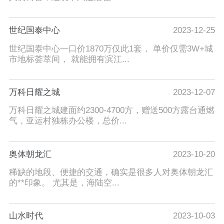
世纪国泰中心
2023-12-25
世纪国泰中心一口价1870万仅此1套， 单价仅需3W+城
市地标荟萃间， 就能拥有滨江...
万科日耀之城
2023-12-07
万科日耀之城建面约2300-4700方，赠送500方露台通燃
气，亚运村独栋办公楼，总价...
奥体朝龙汇
2023-10-20
稀缺的地段、便捷的交通，确实是很多人对奥体朝龙汇
的**印象。 尤其是，海陆空...
山水时代
2023-10-03