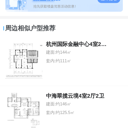
周边相似户型推荐
杭州国际金融中心4室2厅2卫
建面:约144㎡
套内:约111㎡
中海翠揽云境4室2厅2卫
建面:约146㎡
套内:约125.5㎡