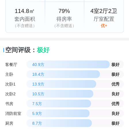
114.8㎡
79%
4室2厅2卫
套内面积
得房率
厅室配置
（不含赠送）
（不含赠送）
优+
空间评级：
极好
客餐厅
40.9方
极好
主卧
18.4方
极好
次卧1
13.9方
优秀
次卧2
10.5方
良好
书房
7.5方
优秀
消防前室
5.9方
良好
厨房
8.7方
极好