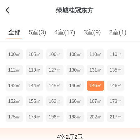
绿城桂冠东方
全部
5室(3)
4室(17)
3室(9)
2室(1)
100㎡
105㎡
106㎡
108㎡
110㎡
110㎡
112㎡
119㎡
127㎡
130㎡
131㎡
135㎡
142㎡
144㎡
145㎡
146㎡
146㎡
146㎡
152㎡
155㎡
162㎡
166㎡
167㎡
173㎡
175㎡
179㎡
196㎡
198㎡
202㎡
217㎡
4室2厅2卫