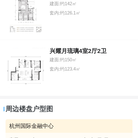
建面:约142㎡
套内:约126.1㎡
兴耀月琉璃4室2厅2卫
建面:约150㎡
套内:约123.4㎡
周边楼盘户型图
杭州国际金融中心