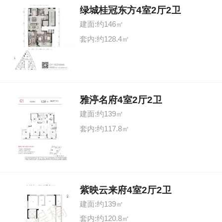
绿城桂冠东方4室2厅2卫
建面:约146㎡
套内:约128.4㎡
雅渟名府4室2厅2卫
建面:约139㎡
套内:约117.8㎡
紫映云来府4室2厅2卫
建面:约139㎡
套内:约120.8㎡