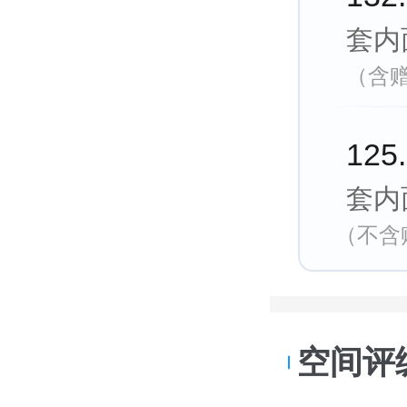
套内
（含
125
套内
（不含
空间评