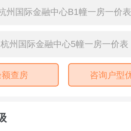
杭州国际金融中心B1幢一房一价
杭州国际金融中心5幢一房一价表
余额查房
咨询户型
级