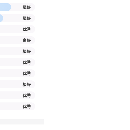
极好
极好
优秀
良好
极好
优秀
优秀
极好
优秀
优秀