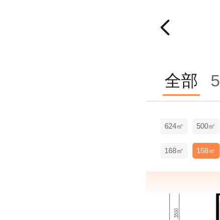
全部
5
624㎡
500㎡
168㎡
168㎡