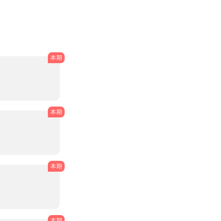
本期
表
本期
表
本期
表
本期