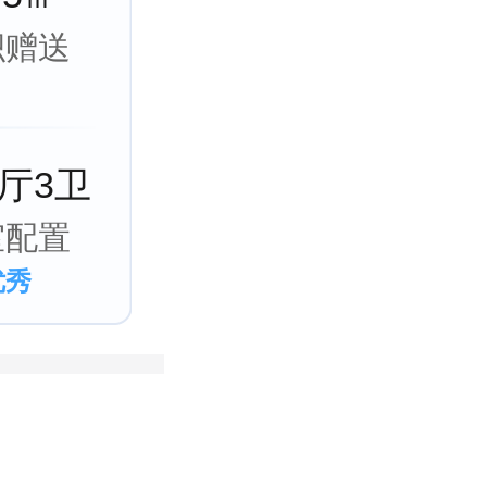
积赠送
2厅3卫
室配置
优秀