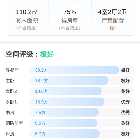
110.2㎡
75%
4室2厅2卫
套内面积
得房率
厅室配置
（不含赠送）
（不含赠送）
优+
空间评级：
极好
客餐厅
38.2方
极好
主卧
18.2方
极好
次卧2
10.6方
良好
次卧1
13.9方
优秀
书房
7.5方
优秀
消防前室
5.9方
良好
厨房
8.7方
极好