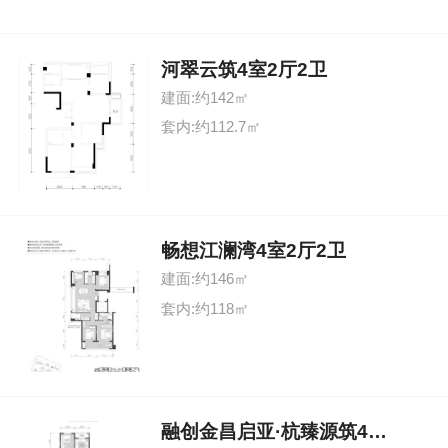
河翠云筑4室2厅2卫
建面:约142㎡
套内:约112.7㎡
畅想江澜湾4室2厅2卫
建面:约146㎡
套内:约118㎡
融创金昌启亚·杭臻源筑4室2厅2卫