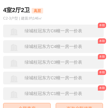
4室2厅2卫
高层
C2-3户型 | 建面:约146㎡
本期
绿城桂冠东方C6幢一房一价表
本期
绿城桂冠东方C4幢一房一价表
本期
绿城桂冠东方C3幢一房一价表
本期
绿城桂冠东方C2幢一房一价表
本期
绿城桂冠东方C1幢一房一价表