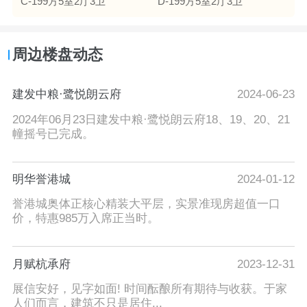
C-199方5室2厅3卫
D-199方5室2厅3卫
周边楼盘动态
建发中粮·鹭悦朗云府
2024-06-23
2024年06月23日建发中粮·鹭悦朗云府18、19、20、21
幢摇号已完成。
明华誉港城
2024-01-12
誉港城奥体正核心精装大平层，实景准现房超值一口
价，特惠985万入席正当时。
月赋杭承府
2023-12-31
展信安好，见字如面! 时间酝酿所有期待与收获。于家
人们而言，建筑不只是居住...