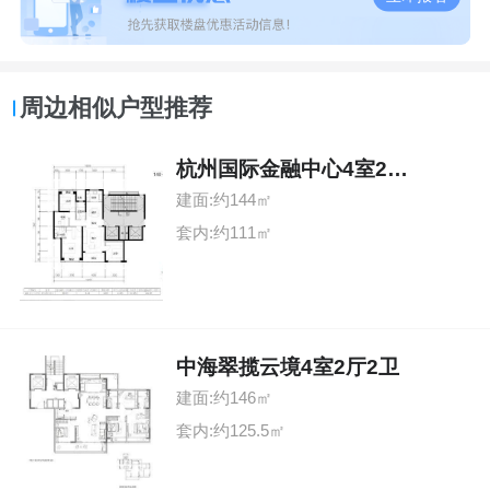
周边相似户型推荐
杭州国际金融中心4室2厅2卫
建面:约144㎡
套内:约111㎡
中海翠揽云境4室2厅2卫
建面:约146㎡
套内:约125.5㎡