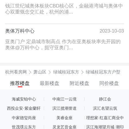
钱江世纪城奥体板块CBD核心区，金融港湾城与奥体中
心双重慨念交汇处，杭州的浦...
奥体万科中心
2023-10-03
亚奥门户 定鼎城市制高点 作为在亚奥板块率先开园的
奥体@万科中心，扼守亚奥门...
杭州看房网
萧山区
绿城桂冠东方
绿城桂冠东方户型
推荐楼盘
最新楼盘
附近楼盘
同价楼盘
海威安铂中心
中南江一云境
静江会
西投众安·紫金蘭轩
滨江揽潮誉道
滨汇名望云筑
中家德玺尚座
美睿金座
理想家·红嘉汇商业中
心
世茂璞云东方
灵龙艺音金座
滨江海潮望月城·潮印