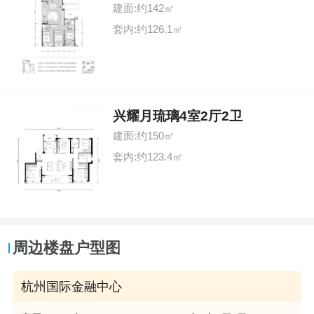
建面:约142㎡
套内:约126.1㎡
兴耀月琉璃4室2厅2卫
建面:约150㎡
套内:约123.4㎡
周边楼盘户型图
杭州国际金融中心