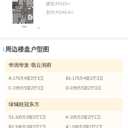
建面:约315㎡
套内:约243.6㎡
周边楼盘户型图
华润华发·翡云润府
A-175方4室2厅3卫
B1-175方4室2厅3卫
C-199方5室2厅3卫
D-199方5室2厅3卫
绿城桂冠东方
S1-100方3室2厅2卫
K-105方2室2厅2卫
B2-106方3室2厅2卫
A''-108方3室2厅2卫