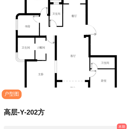
户型图
高层-Y-202方
本期