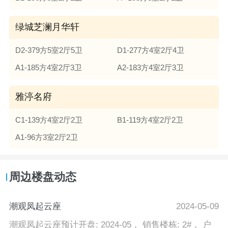
绿城芝澜月华轩
D2-379方5室2厅5卫
D1-277方4室2厅4卫
A1-185方4室2厅3卫
A2-183方4室2厅3卫
雅渟名府
C1-139方4室2厅2卫
B1-119方4室2厅2卫
A1-96方3室2厅2卫
周边楼盘动态
潮观凤起云座
2024-05-09
潮观凤起云座预计开盘: 2024-05， 销售楼栋: 2#， 户