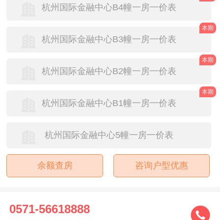
杭州国际金融中心B4幢一房一价表
本期
杭州国际金融中心B3幢一房一价表
本期
杭州国际金融中心B2幢一房一价表
本期
杭州国际金融中心B1幢一房一价表
杭州国际金融中心5幢一房一价表
余额查房
咨询户型优惠
0571-56618888