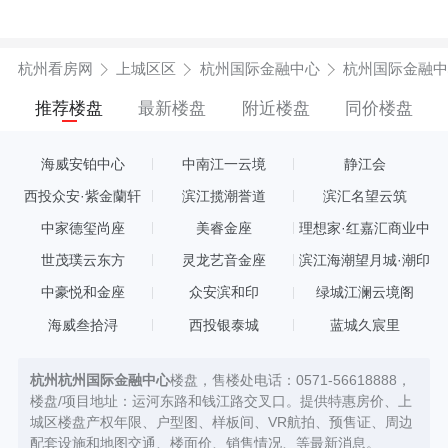
杭州看房网
上城区区
杭州国际金融中心
杭州国际金融中
推荐楼盘
最新楼盘
附近楼盘
同价楼盘
海威安铂中心
中南江一云境
静江会
西投众安·紫金蘭轩
滨江揽潮誉道
滨汇名望云筑
中家德玺尚座
美睿金座
理想家·红嘉汇商业中
心
世茂璞云东方
灵龙艺音金座
滨江海潮望月城·潮印
中豪悦和金座
众安滨和印
绿城江澜云境阁
海威叁拾浔
西投银泰城
蓝城久宸里
杭州杭州国际金融中心
楼盘，售楼处电话：0571-56618888，
楼盘/项目地址：运河东路和钱江路交叉口。提供特惠房价、上
城区楼盘产权年限、户型图、样板间、VR航拍、预售证、周边
配套设施和地图交通、楼面价、销售情况、等最新消息。