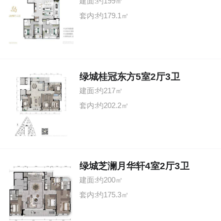
建面:约199㎡
套内:约179.1㎡
绿城桂冠东方5室2厅3卫
建面:约217㎡
套内:约202.2㎡
绿城芝澜月华轩4室2厅3卫
建面:约200㎡
套内:约175.3㎡