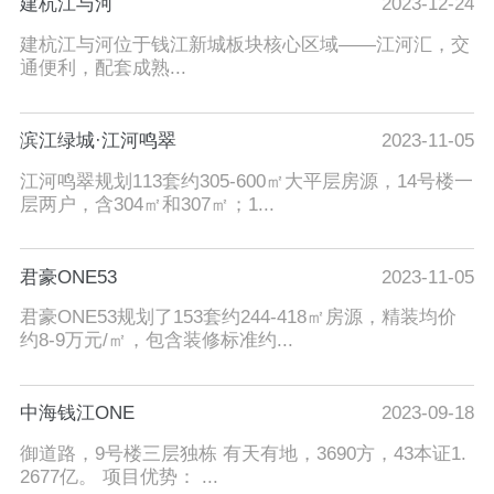
建杭江与河
2023-12-24
建杭江与河位于钱江新城板块核心区域——江河汇，交
通便利，配套成熟...
滨江绿城·江河鸣翠
2023-11-05
江河鸣翠规划113套约305-600㎡大平层房源，14号楼一
层两户，含304㎡和307㎡；1...
君豪ONE53
2023-11-05
君豪ONE53规划了153套约244-418㎡房源，精装均价
约8-9万元/㎡，包含装修标准约...
中海钱江ONE
2023-09-18
御道路，9号楼三层独栋 有天有地，3690方，43本证1.
2677亿。 项目优势： ...