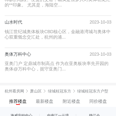
的**印象。 尤其是，海陆空...
山水时代
2023-10-03
钱江世纪城奥体板块CBD核心区，金融港湾城与奥体中
心双重慨念交汇处，杭州的浦...
奥体万科中心
2023-10-03
亚奥门户 定鼎城市制高点 作为在亚奥板块率先开园的
奥体@万科中心，扼守亚奥门...
杭州看房网
萧山区
绿城桂冠东方
绿城桂冠东方户型
推荐楼盘
最新楼盘
附近楼盘
同价楼盘
海威安铂中心
中南江一云境
静江会