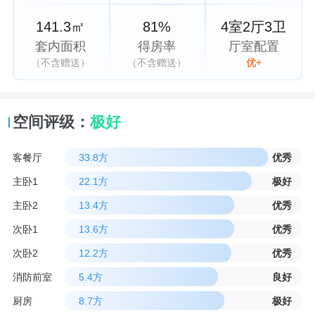
141.3㎡
81%
4室2厅3卫
套内面积
得房率
厅室配置
（不含赠送）
（不含赠送）
优+
空间评级：
极好
客餐厅
33.8方
优秀
主卧1
22.1方
极好
主卧2
13.4方
优秀
次卧1
13.6方
优秀
次卧2
12.2方
优秀
消防前室
5.4方
良好
厨房
8.7方
极好