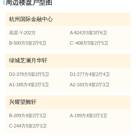
周边楼盘户型图
杭州国际金融中心
高层-Y-202方
A-624方5室3厅6卫
B-500方5室2厅6卫
C'-408方5室2厅5卫
绿城芝澜月华轩
D2-379方5室2厅5卫
D1-277方4室2厅4卫
A1-185方4室2厅3卫
A2-183方4室2厅3卫
兴耀望阙轩
B-209方4室2厅3卫
A-199方4室2厅3卫
C-244方5室2厅3卫