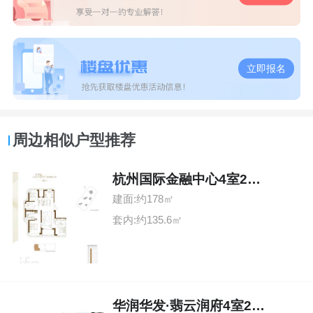
立即报名
周边相似户型推荐
杭州国际金融中心4室2厅3卫
建面:约178㎡
套内:约135.6㎡
华润华发·翡云润府4室2厅3卫