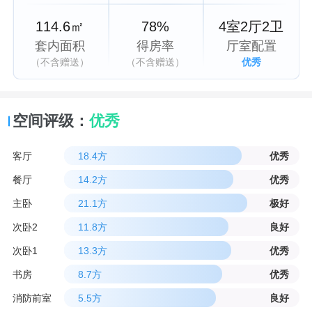
114.6㎡
78%
4室2厅2卫
套内面积
得房率
厅室配置
（不含赠送）
（不含赠送）
优秀
空间评级：
优秀
客厅
18.4方
优秀
餐厅
14.2方
优秀
主卧
21.1方
极好
次卧2
11.8方
良好
次卧1
13.3方
优秀
书房
8.7方
优秀
消防前室
5.5方
良好