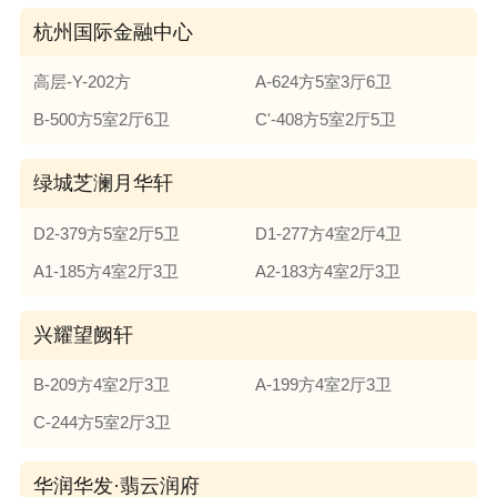
杭州国际金融中心
高层-Y-202方
A-624方5室3厅6卫
B-500方5室2厅6卫
C'-408方5室2厅5卫
绿城芝澜月华轩
D2-379方5室2厅5卫
D1-277方4室2厅4卫
A1-185方4室2厅3卫
A2-183方4室2厅3卫
兴耀望阙轩
B-209方4室2厅3卫
A-199方4室2厅3卫
C-244方5室2厅3卫
华润华发·翡云润府