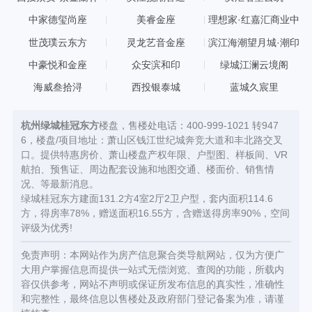
中家德玺尚座
美睿金座
理想家·红嘉汇商业中
心
世茂璞云东方
灵龙艺音金座
滨江海潮望月城·潮印
中豪悦和金座
众安滨和印
绿城江澜云境阁
海威叁拾浔
西投银泰城
蓝城久宸里
杭州绿城桂冠东方
楼盘，售楼处电话：400-999-1021 转947
6，楼盘/项目地址：萧山区钱江世纪城奔竞大道和丰北路交叉
口。提供特惠房价、萧山楼盘产权年限、户型图、样板间、VR
航拍、预售证、周边配套设施和地图交通、楼面价、销售情
况、等最新消息。
绿城桂冠东方建面131.2方4室2厅2卫户型，套内面积114.6
方，得房率78%，赠送面积16.55方，含赠送得房率90%，空间
评级为优秀!
免责声明：本网站作为房产信息聚合类导航网站，仅为方便广
大用户掌握信息而提供一站式无偿浏览、查阅的功能，所载内
容仅供参考，网站不声明或保证所发布信息的真实性，准确性
和完整性，最终信息以售楼处及政府部门登记备案为准，请谨