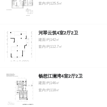
套内:约125.5㎡
河翠云筑4室2厅2卫
建面:约142㎡
套内:约112.7㎡
畅想江澜湾4室2厅2卫
建面:约146㎡
套内:约118㎡