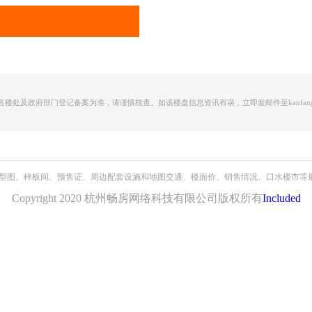
及政府部门登记备案为准，请谨慎核查。如该楼盘信息资讯有误，立即发邮件至kanfang66
云上凤栖
保利・天奕
众安岚荷芸府
户型图、样板间、预售证、周边配套设施和地图交通、楼面价、销售情况、口水楼市等
祥生云境
绿城・宸岸栖月
绿城沁桂轩
Copyright 2020 杭州畅房网络科技有限公司版权所有
Included
康迪新座之江印
绿城・宸岸新月
中海河映云集
绿城汀岸芷兰轩
久映颂月府
金成滨玺云著邸
永恒艺术之家
潮语映月轩
绿城湖上春风
禹洲滨之江
兴耀・沐云川
众安蒲荷芸邸
三立钱塘one
翡翠锦和府
花曜里