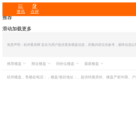


资讯
点评
推荐
滑动加载更多
免责声明：杭州看房网 旨在为用户提供更多楼盘信息，所载内容仅供参考，最终信息以售楼处
推荐楼盘
附近楼盘
同价位楼盘
最新楼盘
众安IOC潮悦公馆
群升万国天地
滨江兴耀・湖翠里
滨润锦翠城
中融蓝城CoC理想城
世茂同人山庄
杭州楼盘，售楼处电话：，楼盘/项目地址：。提供特惠房价、楼盘产权年限、
朗诗溪涧雅庐
华润新鸿基之江九里
世纪国泰中心
山水颐萃别院
祥生云溪新语
滨江潮听映月府
绿城・湖栖云庐
中节能之江首座
绿城吉祥里
滨运映翠湾
恒大水晶国际广场
赞成大音山舍
滨杭滨纷城
之江之芯
招商花屿观澜里
绿城汀岸印月
亿联之江心月
滨江滨涛映月
保亿・云隐星润府