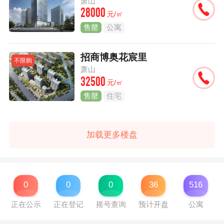
萧山
28000
元/㎡
售罄
公寓
招商博奥花宸里
不限购
萧山
32500
元/㎡
售罄
住宅
加载更多楼盘
0
0
0
36
516
正在公示
正在登记
摇号查询
预计开盘
公寓