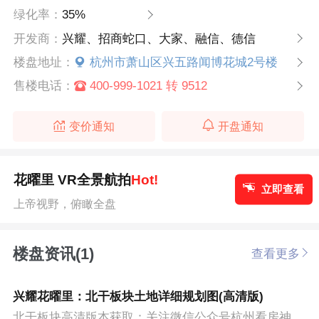
绿化率：
35%
开发商：
兴耀、招商蛇口、大家、融信、德信
楼盘地址：
杭州市萧山区兴五路闻博花城2号楼
售楼电话：
400-999-1021 转 9512
变价通知
开盘通知
花曜里 VR全景航拍
Hot!
立即查看
上帝视野，俯瞰全盘
楼盘资讯(1)
查看更多
兴耀花曜里：北干板块土地详细规划图(高清版)
北干板块高清版本获取：关注微信公众号杭州看房神