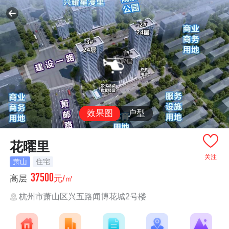
效果图
户型
花曜里
关注
萧山
住宅
37500
高层
元/㎡
杭州市萧山区兴五路闻博花城2号楼