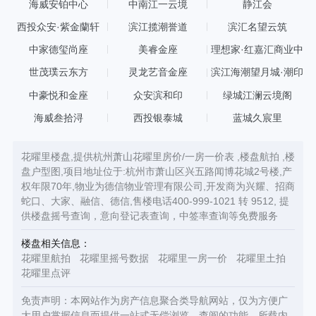
海威安铂中心
中南江一云境
静江会
西投众安·紫金蘭轩
滨江揽潮誉道
滨汇名望云筑
中家德玺尚座
美睿金座
理想家·红嘉汇商业中
心
世茂璞云东方
灵龙艺音金座
滨江海潮望月城·潮印
中豪悦和金座
众安滨和印
绿城江澜云境阁
海威叁拾浔
西投银泰城
蓝城久宸里
花曜里楼盘,提供杭州萧山花曜里房价/一房一价表 ,楼盘航拍 ,楼
盘户型图,项目地址位于:杭州市萧山区兴五路闻博花城2号楼,产
权年限70年,物业为德信物业管理有限公司,开发商为兴耀、招商
蛇口、大家、融信、德信,售楼电话400-999-1021 转 9512, 提
供楼盘摇号查询，意向登记表查询，中签率查询等免费服务
楼盘相关信息：
花曜里航拍
花曜里摇号数据
花曜里一房一价
花曜里土拍
花曜里点评
免责声明：本网站作为房产信息聚合类导航网站，仅为方便广
大用户掌握信息而提供一站式无偿浏览、查阅的功能，所载内