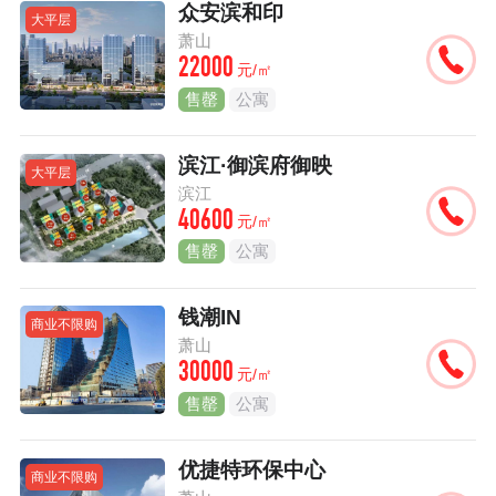
众安滨和印
大平层
萧山
22000
元/㎡
售罄
公寓
滨江·御滨府御映
大平层
滨江
40600
元/㎡
售罄
公寓
钱潮IN
商业不限购
萧山
30000
元/㎡
售罄
公寓
优捷特环保中心
商业不限购