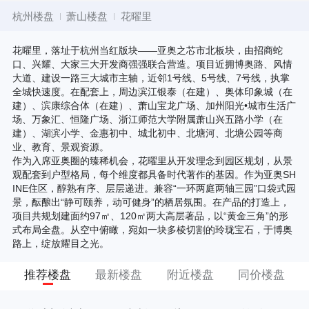
杭州楼盘
萧山楼盘
花曜里
花曜里，落址于杭州当红版块——亚奥之芯市北板块，由招商蛇
口、兴耀、大家三大开发商强强联合营造。项目近拥博奥路、风情
大道、建设一路三大城市主轴，近邻1号线、5号线、7号线，执掌
全城快速度。在配套上，周边滨江银泰（在建）、奥体印象城（在
建）、滨康综合体（在建）、萧山宝龙广场、加州阳光•城市生活广
场、万象汇、恒隆广场、浙江师范大学附属萧山兴五路小学（在
建）、湖滨小学、金惠初中、城北初中、北塘河、北塘公园等商
业、教育、景观资源。
作为入席亚奥圈的臻稀机会，花曜里从开发理念到园区规划，从景
观配套到户型格局，每个维度都具备时代著作的基因。作为亚奥SH
INE住区，醇熟有序、层层递进。兼容“一环两庭两轴三园”口袋式园
景，酝酿出“静可颐养，动可健身”的栖居氛围。在产品的打造上，
项目共规划建面约97㎡、120㎡两大高层著品，以“黄金三角”的形
式布局全盘。从空中俯瞰，宛如一块多棱切割的玲珑宝石，于博奥
路上，绽放耀目之光。
推荐楼盘
最新楼盘
附近楼盘
同价楼盘