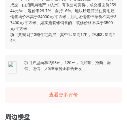
成交，由招商局地产（杭州）有限公司竞得，成交楼面价259
44元/㎡，溢价率29.7%，自持16%。地块所建商品住房毛坯
销售均价不高于34000元/平方米，且毛坯销售***单价不高于3
7400元/平方米。如实施装修销售的，装修价格不高于3500
元/平方米。
项目共规划了3幢住宅高层。其中1#层高17F，2#和3#层高2
4F。
项目户型面积约95㎡、120㎡，由兴耀、招商、融
信、德信、大家5家房企联合开发
查看更多评价
周边楼盘