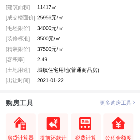
[建筑面积]
11417㎡
[成交楼面价]
25956元/㎡
[毛坯限价]
34000元/㎡
[装修标准]
3500元/㎡
[精装限价]
37500元/㎡
[容积率]
2.49
[土地用途]
城镇住宅用地(普通商品房)
[出让时间]
2021-01-22
购房工具
更多购房工具
房贷计算器
提前还款计
税费计算
公积金额度