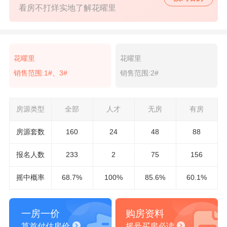
看房不打烊实地了解花曜里
花曜里
花曜里
销售范围:1#、3#
销售范围:2#
房源类型
全部
人才
无房
有房
房源套数
160
24
48
88
报名
人数
233
2
75
156
摇中概率
68.7%
100%
85.6%
60.1%
一房一价
购房资料
算首付估房价
摇号买房必读