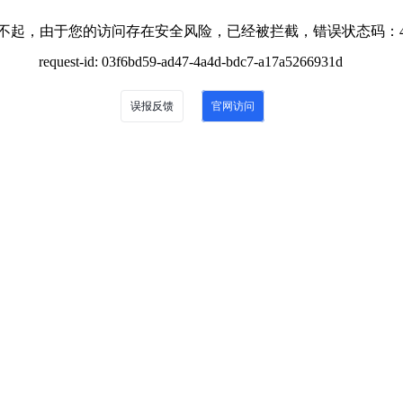
不起，由于您的访问存在安全风险，已经被拦截，错误状态码：4
request-id: 03f6bd59-ad47-4a4d-bdc7-a17a5266931d
误报反馈
官网访问