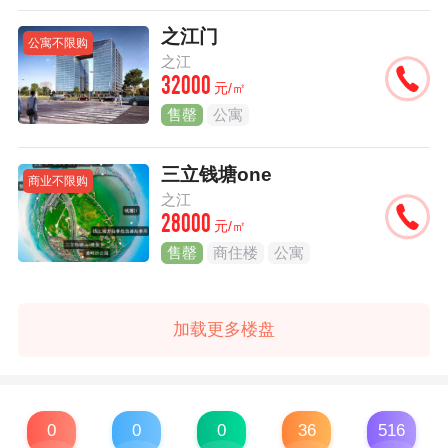
之江门
公寓不限购
之江
32000
元/㎡
售罄
公寓
三立钱塘one
商业不限购
之江
28000
元/㎡
售罄
商住楼
公寓
加载更多楼盘
0
0
0
36
516