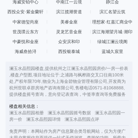
海威安铂中心
中南江一云境
静江会
西投众安·紫金蘭轩
滨江揽潮誉道
滨汇名望云筑
中家德玺尚座
美睿金座
理想家·红嘉汇商业中
心
世茂璞云东方
灵龙艺音金座
滨江海潮望月城·潮印
中豪悦和金座
众安滨和印
绿城江澜云境阁
海威叁拾浔
西投银泰城
蓝城久宸里
澜玉水晶熙园楼盘,提供杭州之江澜玉水晶熙园房价/一房一价表
,楼盘户型图,项目地址位于:之浦路与枫桦路交叉口往南100米
处,产权年限70年,物业为上海金碧物业管理有限公司,开发商为
杭州世联卓群房地产咨询有限公司,售楼电话0571-81068888,
提供楼盘摇号查询，意向登记表查询，中签率查询等免费服务
楼盘相关信息：
澜玉水晶熙园相册
澜玉水晶熙园摇号数据
澜玉水晶熙园一
房一价
澜玉水晶熙园详情
澜玉水晶熙园点评
免责声明：本网站作为房产信息聚合类导航网站，仅为方便广
大用户掌握信息而提供一站式无偿浏览、查阅的功能，所载内