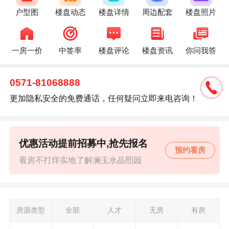
户型图
楼盘动态
楼盘详情
周边配套
楼盘照片
一房一价
中签率
楼盘评论
楼盘资讯
你问我答
0571-81068888
更加隐私安全的免费通话，任何疑问立即来电咨询！
优惠活动提前招募中,抢先报名
预约看房
看房不打烊实地了解澜玉水晶熙园
房源类型
全部
人才
无房
有房