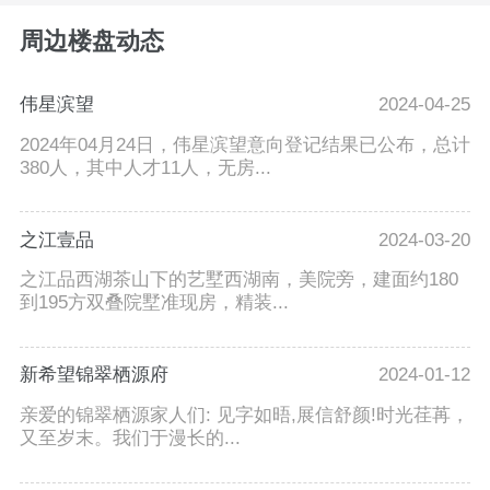
周边楼盘动态
伟星滨望
2024-04-25
2024年04月24日，伟星滨望意向登记结果已公布，总计
380人，其中人才11人，无房...
之江壹品
2024-03-20
之江品西湖茶山下的艺墅西湖南，美院旁，建面约180
到195方双叠院墅准现房，精装...
新希望锦翠栖源府
2024-01-12
亲爱的锦翠栖源家人们: 见字如晤,展信舒颜!时光荏苒，
又至岁末。我们于漫长的...