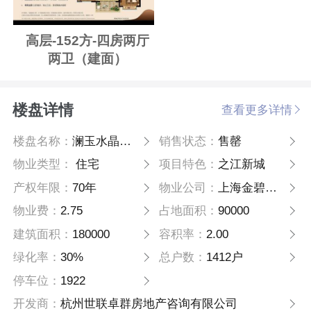
高层-152方-四房两厅
两卫（建面）
楼盘详情
查看更多详情
楼盘名称：
澜玉水晶熙园
销售状态：
售罄
物业类型：
住宅
项目特色：
之江新城
产权年限：
70年
物业公司：
上海金碧物业管理有限公司
物业费：
2.75
占地面积：
90000
建筑面积：
180000
容积率：
2.00
绿化率：
30%
总户数：
1412户
停车位：
1922
开发商：
杭州世联卓群房地产咨询有限公司