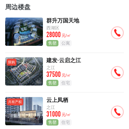
周边楼盘
群升万国天地
西湖区
28000
元/㎡
售罄
公寓
建发·云启之江
限购
之江
37500
元/㎡
售罄
住宅
云上凤栖
共有产权
之江
31000
元/㎡
售罄
住宅