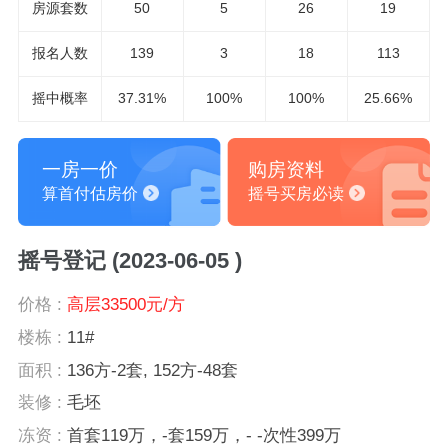
房源套数
50
5
26
19
报名
人数
139
3
18
113
摇中概率
37.31%
100%
100%
25.66%
一房一价
购房资料
算首付估房价
摇号买房必读
摇号登记 (2023-06-05 )
价格 :
高层33500元/方
楼栋 :
11#
面积 :
136方-2套, 152方-48套
装修 :
毛坯
冻资 :
首套119万，-套159万，- -次性399万