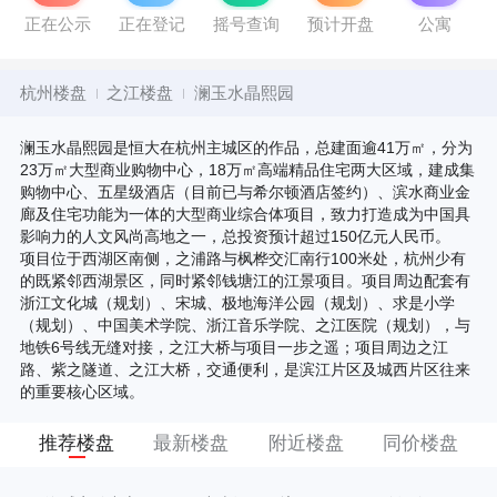
正在公示
正在登记
摇号查询
预计开盘
公寓
杭州楼盘
之江楼盘
澜玉水晶熙园
澜玉水晶熙园是恒大在杭州主城区的作品，总建面逾41万㎡，分为
23万㎡大型商业购物中心，18万㎡高端精品住宅两大区域，建成集
购物中心、五星级酒店（目前已与希尔顿酒店签约）、滨水商业金
廊及住宅功能为一体的大型商业综合体项目，致力打造成为中国具
影响力的人文风尚高地之一，总投资预计超过150亿元人民币。
项目位于西湖区南侧，之浦路与枫桦交汇南行100米处，杭州少有
的既紧邻西湖景区，同时紧邻钱塘江的江景项目。项目周边配套有
浙江文化城（规划）、宋城、极地海洋公园（规划）、求是小学
（规划）、中国美术学院、浙江音乐学院、之江医院（规划），与
地铁6号线无缝对接，之江大桥与项目一步之遥；项目周边之江
路、紫之隧道、之江大桥，交通便利，是滨江片区及城西片区往来
的重要核心区域。
推荐楼盘
最新楼盘
附近楼盘
同价楼盘