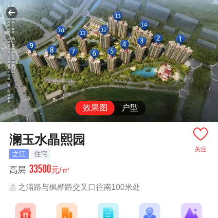
效果图
户型
澜玉水晶熙园
关注
之江
住宅
33500
高层
元/㎡
之浦路与枫桦路交叉口往南100米处