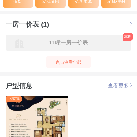
省份
浙江省内
杭州市区
家庭/单身
一房一价表 (1)
本期
11幢一房一价表
点击查看全部
户型信息
查看更多
本期开盘