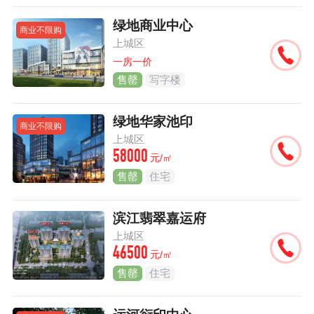
绿地商业中心
商业不限购
上城区
一房一价
售罄
写字楼
绿地华家池印
商业不限购
上城区
58000
元/㎡
售罄
住宅
滨江翡翠嘉运府
上城区
46500
元/㎡
售罄
住宅