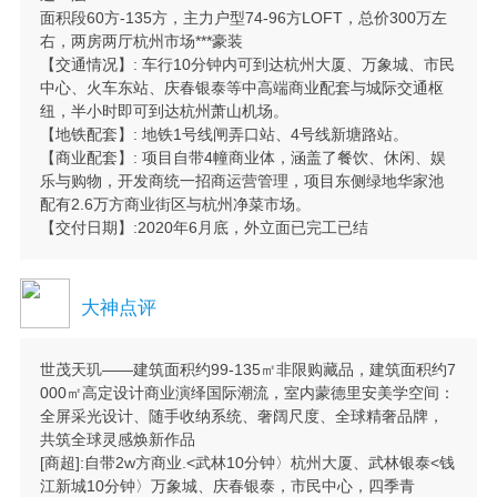
面积段60方-135方，主力户型74-96方LOFT，总价300万左
右，两房两厅杭州市场***豪装
【交通情况】: 车行10分钟内可到达杭州大厦、万象城、市民
中心、火车东站、庆春银泰等中高端商业配套与城际交通枢
纽，半小时即可到达杭州萧山机场。
【地铁配套】: 地铁1号线闸弄口站、4号线新塘路站。
【商业配套】: 项目自带4幢商业体，涵盖了餐饮、休闲、娱
乐与购物，开发商统一招商运营管理，项目东侧绿地华家池
配有2.6万方商业街区与杭州净菜市场。
【交付日期】:2020年6月底，外立面已完工已结
大神点评
世茂天玑——建筑面积约99-135㎡非限购藏品，建筑面积约7
000㎡高定设计商业演绎国际潮流，室内蒙德里安美学空间：
全屏采光设计、随手收纳系统、奢阔尺度、全球精奢品牌，
共筑全球灵感焕新作品
[商超]:自带2w方商业.<武林10分钟〉杭州大厦、武林银泰<钱
江新城10分钟〉万象城、庆春银泰，市民中心，四季青