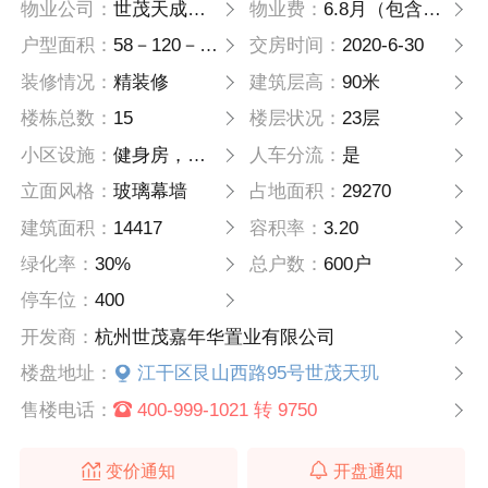
物业公司：
世茂天成物业
物业费：
6.8月（包含公共能耗）
户型面积：
58－120－135方
交房时间：
2020-6-30
装修情况：
精装修
建筑层高：
90米
楼栋总数：
15
楼层状况：
23层
小区设施：
健身房，恒温泳池
人车分流：
是
立面风格：
玻璃幕墙
占地面积：
29270
建筑面积：
14417
容积率：
3.20
绿化率：
30%
总户数：
600户
停车位：
400
开发商：
杭州世茂嘉年华置业有限公司
楼盘地址：
江干区艮山西路95号世茂天玑
售楼电话：
400-999-1021 转 9750
变价通知
开盘通知