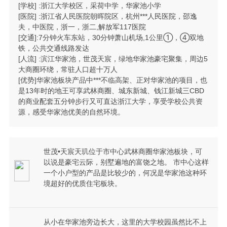
[学校] :浙江大学校区，采荷中学，华家池小学
[医院] :浙江省人民医院朝晖院区，杭州***人民医院，邵逸
夫，中医院，浙一，浙二,解放军117医院
[交通]:7分钟火车东站，30分钟萧山机场,1公里①，④双地
铁，公共交通线路发达
[人流] :滨江华家池，世茂天宸，绿地华家池豪宅聚集，周边5
大商圈环绕，常驻人口超十万人
[优势]华家池板块产品中***不临高架、正对华家池的项目，也
是13年时的地王可享武林商圈、城东新城、钱江新城三CBD
的商业配套五分钟步行又可直达浙江大学，享受学校公共资
源，感受华家池优美的自然环境。
世茂•天宸天玑位于市中心武林商圈华家池板块，可
以说是豪宅云际，别墅遍地的富饶之地。 市中心这样
一个小户型的产品是比较少的，何况是华家池这种环
境超好的优质住宅板块。
从小在华家池旁边长大，这里的大学校园虽然比不上