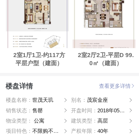
2室1厅1卫-约117方
2室2厅2卫-平层D 99.
平层户型（建面）
0㎡（建面）
楼盘详情
查看更多详情
楼盘名称：
世茂天玑
别名：
茂宸金座
销售状态：
售罄
开盘时间：
2018年05月27日
物业类型：
公寓
建筑类型：
高层
项目特色：
不限购不限贷
产权年限：
40年