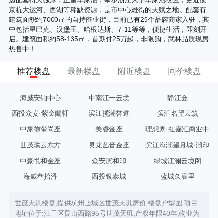
京杭大运河、西湖等稀缺资源，是市中心难得的天赋之地。配套有
建筑面积约7000㎡的自持商业街，目前已有26个品牌商家入驻，其
中包括星巴克、汉堡王、哈根达斯、7-11等等，便捷生活，即刻开
启。建筑面积约58-135㎡，首期付25万起，非限购，武林品质现房
热售中！
推荐楼盘
最新楼盘
附近楼盘
同价楼盘
海威安铂中心
中南江一云境
静江会
西投众安·紫金蘭轩
滨江揽潮誉道
滨汇名望云筑
中家德玺尚座
美睿金座
理想家·红嘉汇商业中
心
世茂璞云东方
灵龙艺音金座
滨江海潮望月城·潮印
中豪悦和金座
众安滨和印
绿城江澜云境阁
海威叁拾浔
西投银泰城
蓝城久宸里
世茂天玑楼盘,提供杭州上城区世茂天玑房价,楼盘户型图,项目
地址位于:江干区艮山西路95号世茂天玑,产权年限40年,物业为