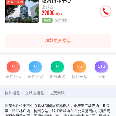
运河衍印中心
商业不限购
上城区
29000
元/㎡
售罄
写字楼
加载更多楼盘
0
0
0
36
516
正在公示
正在登记
摇号查询
预计开盘
公寓
杭州楼盘
上城区楼盘
世茂天玑
世茂天玑位于市中心武林商圈华家池板块，距庆春广场仅约 1.5 公
里，距武林广场、杭州东站、钱江新城均在 3 公里范围内。项目周
边配套得天独厚，正望华家池，举步浙江大学华家池校区，更近揽