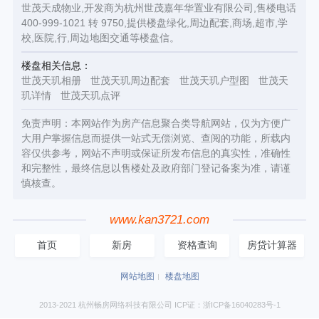
世茂天成物业,开发商为杭州世茂嘉年华置业有限公司,售楼电话
400-999-1021 转 9750,提供楼盘绿化,周边配套,商场,超市,学
校,医院,行,周边地图交通等楼盘信。
楼盘相关信息：
世茂天玑相册
世茂天玑周边配套
世茂天玑户型图
世茂天
玑详情
世茂天玑点评
免责声明：本网站作为房产信息聚合类导航网站，仅为方便广
大用户掌握信息而提供一站式无偿浏览、查阅的功能，所载内
容仅供参考，网站不声明或保证所发布信息的真实性，准确性
和完整性，最终信息以售楼处及政府部门登记备案为准，请谨
慎核查。
www.kan3721.com
首页
新房
资格查询
房贷计算器
网站地图
楼盘地图
2013-2021 杭州畅房网络科技有限公司 ICP证：浙ICP备16040283号-1