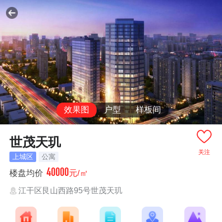
效果图
户型
样板间
世茂天玑
关注
上城区
公寓
40000
楼盘均价
元/㎡
江干区艮山西路95号世茂天玑