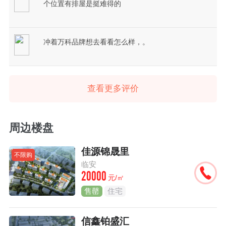
个位置有排屋是挺难得的
冲着万科品牌想去看看怎么样，。
查看更多评价
周边楼盘
佳源锦晟里
不限购
临安
20000
元/㎡
售罄
住宅
信鑫铂盛汇