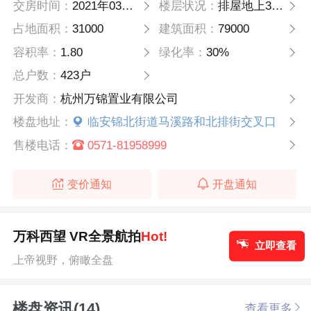
交房时间：
2021年03月31日
楼层状况：
排屋地上3层地下2层高层22层高 两梯四户
占地面积：
31000
建筑面积：
79000
容积率：
1.80
绿化率：
30%
总户数：
423户
开发商：
杭州万锦置业有限公司
楼盘地址：
临安锦北街道马溪路和北排街交叉口
售楼电话：
0571-81958999
变价通知
开盘通知
万科西望 VR全景航拍
Hot!
立即查看
上帝视野，俯瞰全盘
楼盘资讯(14)
查看更多