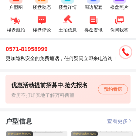
户型图
楼盘动态
楼盘详情
周边配套
楼盘照片
楼盘航拍
楼盘评论
土拍信息
楼盘资讯
你问我答
0571-81958999
更加隐私安全的免费通话，任何疑问立即来电咨询！
优惠活动提前招募中,抢先报名
预约看房
看房不打烊实地了解万科西望
户型信息
查看更多
含赠送得房率:90%
含赠送得房率:92%