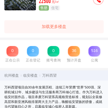
22500
元/㎡
售罄
住宅
加载更多楼盘
0
0
0
36
516
正在公示
正在登记
摇号查询
预计开盘
公寓
杭州楼盘
临安楼盘
万科西望
万科西望项目由30余年发展历程、连续三年荣膺“世界”500强、深
耕杭城12年、城乡建设与生活服务商万科倾心打造。作为万科进入
临安封面作品，项目承袭万科望系高规格营造标准，规划以全装修
高层和新亚洲风格排屋两大主力产品，唤醒临安望族的骄傲，成就
当代望族归心之所，启幕临安城心低密人居新篇。