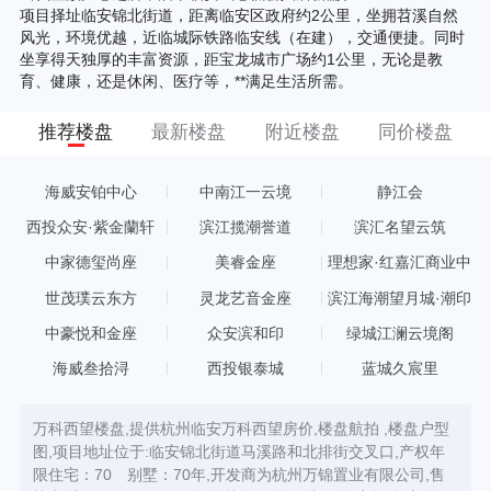
项目择址临安锦北街道，距离临安区政府约2公里，坐拥苕溪自然
风光，环境优越，近临城际铁路临安线（在建），交通便捷。同时
坐享得天独厚的丰富资源，距宝龙城市广场约1公里，无论是教
育、健康，还是休闲、医疗等，**满足生活所需。
推荐楼盘
最新楼盘
附近楼盘
同价楼盘
海威安铂中心
中南江一云境
静江会
西投众安·紫金蘭轩
滨江揽潮誉道
滨汇名望云筑
中家德玺尚座
美睿金座
理想家·红嘉汇商业中
心
世茂璞云东方
灵龙艺音金座
滨江海潮望月城·潮印
中豪悦和金座
众安滨和印
绿城江澜云境阁
海威叁拾浔
西投银泰城
蓝城久宸里
万科西望楼盘,提供杭州临安万科西望房价,楼盘航拍 ,楼盘户型
图,项目地址位于:临安锦北街道马溪路和北排街交叉口,产权年
限住宅：70 别墅：70年,开发商为杭州万锦置业有限公司,售