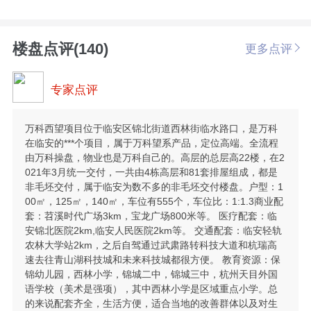
楼盘点评(140)
更多点评
专家点评
万科西望项目位于临安区锦北街道西林街临水路口，是万科
在临安的***个项目，属于万科望系产品，定位高端。全流程
由万科操盘，物业也是万科自己的。高层的总层高22楼，在2
021年3月统一交付，一共由4栋高层和81套排屋组成，都是
非毛坯交付，属于临安为数不多的非毛坯交付楼盘。户型：1
00㎡，125㎡，140㎡，车位有555个，车位比：1:1.3商业配
套：苕溪时代广场3km，宝龙广场800米等。 医疗配套：临
安锦北医院2km,临安人民医院2km等。 交通配套：临安轻轨
农林大学站2km，之后自驾通过武肃路转科技大道和杭瑞高
速去往青山湖科技城和未来科技城都很方便。 教育资源：保
锦幼儿园，西林小学，锦城二中，锦城三中，杭州天目外国
语学校（美术是强项），其中西林小学是区域重点小学。总
的来说配套齐全，生活方便，适合当地的改善群体以及对生