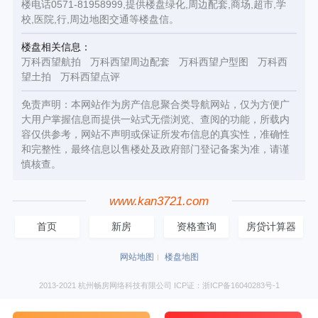
楼电话0571-81958999,提供楼盘绿化,周边配套,商场,超市,学
校,医院,行,周边地图交通等楼盘信。
楼盘相关信息：
万科西望航拍
万科西望周边配套
万科西望户型图
万科西
望土拍
万科西望点评
免责声明：本网站作为房产信息聚合类导航网站，仅为方便广
大用户掌握信息而提供一站式无偿浏览、查阅的功能，所载内
容仅供参考，网站不声明或保证所发布信息的真实性，准确性
和完整性，最终信息以售楼处及政府部门登记备案为准，请谨
慎核查。
www.kan3721.com
首页
新房
资格查询
房贷计算器
网站地图
楼盘地图
2013-2021 杭州畅房网络科技有限公司 ICP证：浙ICP备16040283号-1