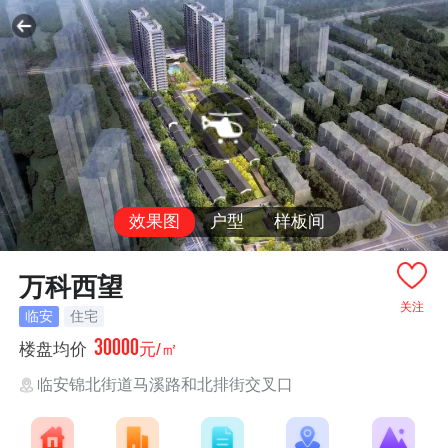
效果图
户型
样板间
万科西望
关注
临安
住宅
30000
楼盘均价
元/㎡
临安锦北街道马溪路和北排街交叉口