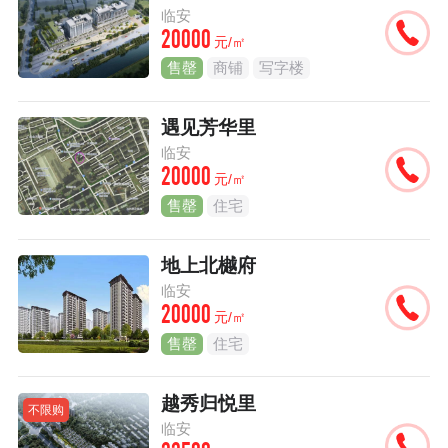
临安
20000
元/㎡
售罄
商铺
写字楼
遇见芳华里
临安
20000
元/㎡
售罄
住宅
地上北樾府
临安
20000
元/㎡
售罄
住宅
越秀归悦里
不限购
临安