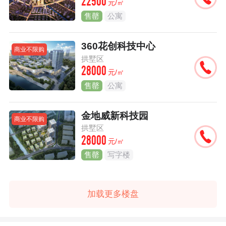
22500
元/㎡
售罄
公寓
360花创科技中心
商业不限购
拱墅区
28000
元/㎡
售罄
公寓
金地威新科技园
商业不限购
拱墅区
28000
元/㎡
售罄
写字楼
加载更多楼盘