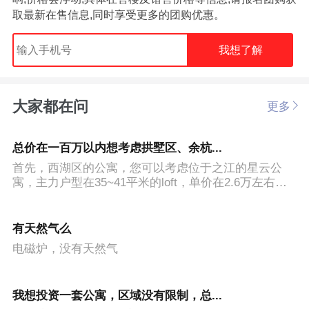
取最新在售信息,同时享受更多的团购优惠。
我想了解
大家都在问
更多
总价在一百万以内想考虑拱墅区、余杭...
首先，西湖区的公寓，您可以考虑位于之江的星云公
寓，主力户型在35~41平米的loft，单价在2.6万左右。
不过距离拱墅区可能有点远。余杭附近的话，您这边可
以考虑位于余杭勾庄的奥克斯缔逸城，单价在1.7万左
右，主力户型50方的平层。拱墅区的话，位于石祥路20
有天然气么
8号（石祥路与科园路交叉口向西300米）的万科智谷比
电磁炉，没有天然气
较适合您，单价在2.6万左右，主力户型为35、46、50
平米的loft。
我想投资一套公寓，区域没有限制，总...