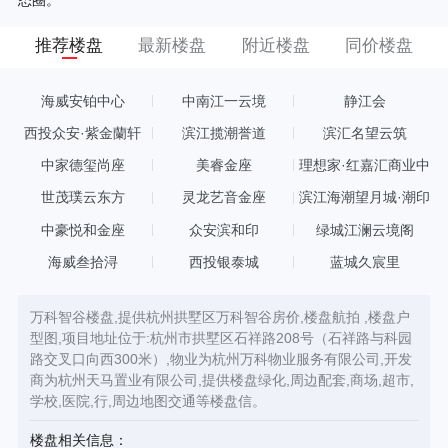
推荐楼盘
最新楼盘
附近楼盘
同价楼盘
海威安铂中心
中南江一云境
静江会
西投众安·紫金蘭轩
滨江揽潮誉道
滨汇名望云筑
中家德玺尚座
美睿金座
理想家·红嘉汇商业中
心
世茂璞云东方
灵龙艺音金座
滨江海潮望月城·潮印
中豪悦和金座
众安滨和印
绿城江澜云境阁
海威叁拾浔
西投银泰城
蓝城久宸里
万科智谷楼盘,提供杭州拱墅区万科智谷房价,楼盘航拍 ,楼盘户
型图,项目地址位于:杭州市拱墅区石祥路208号（石祥路与科园
路交叉口向西300米）,物业为杭州万科物业服务有限公司,开发
商为杭州天马置业有限公司,提供楼盘绿化,周边配套,商场,超市,
学校,医院,行,周边地图交通等楼盘信。
楼盘相关信息：