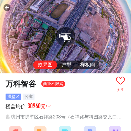
效果图
户型
样板间
万科智谷
商业不限购
关注
拱墅区
公寓
30960
楼盘均价
元/㎡
杭州市拱墅区石祥路208号（石祥路与科园路交叉口向西300米）