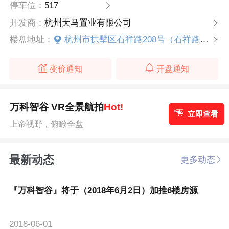
停车位：
517
开发商：
杭州天马置业有限公司
楼盘地址：
杭州市拱墅区石祥路208号（石祥路与科园路交叉口向西300米）
变价通知
开盘通知
万科智谷 VR全景航拍
Hot!
立即查看
上帝视野，俯瞰全盘
最新动态
更多动态
『万科智谷』将于（2018年6月2日）加推6楼房源
2018-06-01