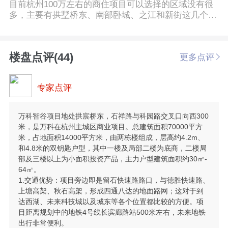
目前杭州100万左右的商住项目可以选择的区域没有很
多，主要有拱墅桥东、南部卧城、之江和新街这几个板
块。投资长期主要还是看房子的供需关系。而万科智谷
和中国铁建国际公馆所在的桥东板块正在全力的打造智
慧网谷、上塘电商创业小镇等十大产业平台。其中智慧
楼盘点评(44)
更多点评
网谷的规模是阿里巴巴西溪园区的7倍，已经和顺丰、
滴滴、新浪、奇虎360等企业签约，未来将有6万左右的
高精尖人才涌入这个版块。而且拱墅属于主城区之一，
专家点评
在主城区可以买到的100万左右的有品牌有保障的公寓
也是屈指可数了。所以这两个楼盘是非常值得投资的。
而永和之星的位置属于7个城市副中心之一的江南副中
万科智谷项目地处拱宸桥东，石祥路与科园路交叉口向西300
心，距地铁7号线（2021年建成）的合欢路站仅200米。
米，是万科在杭州主城区商业项目。总建筑面积70000平方
项目本身交通便利，承接萧山和奥体板块两个重要板
米，占地面积14000平方米，由两栋楼组成，层高约4.2m、
块。并且永和之星大部分平层和loft都自带阳台，这是
和4.8米的双钥匙户型，其中一楼及局部二楼为底商，二楼局
很多公寓都没有的，杭州的大部分时间湿度还是很大
部及三楼以上为小面积投资产品，主力户型建筑面积约30㎡-
的，有阳台可以更方便晾晒衣服。所以目前这三个楼盘
64㎡。
是非常适合您投资的。
1.交通优势：项目旁边即是留石快速路路口，与德胜快速路、
上塘高架、秋石高架，形成四通八达的地面路网；这对于到
达西湖、未来科技城以及城东等各个位置都比较的方便。项
目距离规划中的地铁4号线长滨廊路站500米左右，未来地铁
出行非常便利。