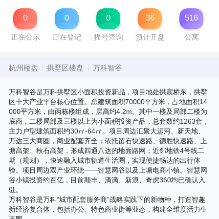
0
0
0
36
516
正在公示
正在登记
摇号查询
预计开盘
公寓
杭州楼盘
拱墅区楼盘
万科智谷
万科智谷是万科拱墅区小面积投资新品，项目地处拱宸桥东，拱墅
区十大产业平台核心位置。总建筑面积70000平方米，占地面积14
000平方米，由两栋楼组成，层高约4.2m。其中一楼及局部二楼为
底商，二楼局部及三楼以上为小面积投资产品，总套数约1263套，
主力户型建筑面积约30㎡-64㎡。项目周边汇聚大运河、新天地、
万达三大商圈，商业配套齐全；依托留石快速路、德胜快速路、上
塘高架、秋石高架，形成四通八达的地面路网；近邻地铁4号线二
期（规划），快速融入城市轨道生活圈，实现便捷畅达的出行体
验。项目周边双产业环绕——智慧网谷以及上塘电商小镇。智慧网
谷小镇投资约百亿，目前顺丰、滴滴、新浪、奇虎360均已确认入
驻。
万科智谷是万科“城市配套服务商”战略实践下的新物种，打造智趣
新经济复合体，包括办公、特色商业街等业态，构建全维度活力生
态圈。