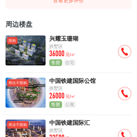
查看更多评价
周边楼盘
兴耀玉珊瑚
限购
拱墅区
36000
元/㎡
售罄
住宅
中国铁建国际公馆
商住不限购
拱墅区
26000
元/㎡
售罄
公寓
中国铁建国际汇
商业不限购
拱墅区