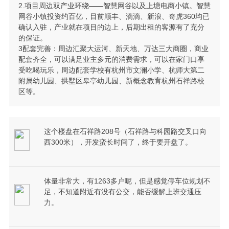
2.项目周边双产业环绕——智慧网谷以及上塘电商小镇。智慧
网谷小镇投资约百亿，目前顺丰、滴滴、新浪、奇虎360均已
确认入驻，产业就在项目的边上，后期出租的客源有了充分
的保证。
3配套完善：周边汇聚大运河、新天地、万达三大商圈，商业
配套齐全，可以满足业主多元的消费需求，可以在家门口享
受吃喝玩乐，周边配套学校有杭州市文澜小学、杭师大第二
附属幼儿园、拱墅区皋亭幼儿园、新概念教育杭州石祥路校
区等。
这个楼盘在石祥路208号（石祥路与科园路交叉口向
西300米），开发蛮长时间了，终于要开盘了。
体量非常大，有1263多户呢，但是感觉停车位规划不
足，不知道附近有没有公交，能否缓解上班交通压
力。