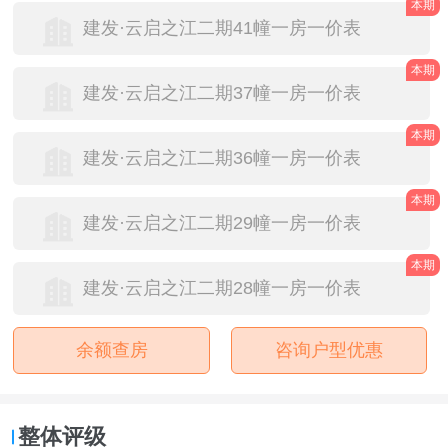
本期
建发·云启之江二期41幢一房一价表
本期
建发·云启之江二期37幢一房一价表
本期
建发·云启之江二期36幢一房一价表
本期
建发·云启之江二期29幢一房一价表
本期
建发·云启之江二期28幢一房一价表
余额查房
咨询户型优惠
整体评级