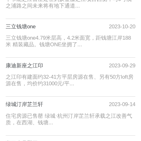
之浦路之间未来将有地下通道...
三立钱塘one
2023-10-20
三立钱塘one4.79米层高，4.2米面宽，距钱塘江岸188
米 精装藏品。钱塘ONE坐拥了...
康迪新座之江印
2023-09-29
之江印有建面约32-41方平层房源在售、另有50方loft房
源在售，均价约31000元/平...
绿城汀岸芷兰轩
2023-09-14
住宅房源已售罄 绿城·杭州汀岸芷兰轩承载之江改善气
质，在西湖、钱塘...