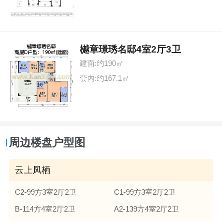
樾章璟琇名邸4室2厅3卫
建面:约190㎡
套内:约167.1㎡
周边楼盘户型图
云上凤栖
C2-99方3室2厅2卫
C1-99方3室2厅2卫
B-114方4室2厅2卫
A2-139方4室2厅2卫