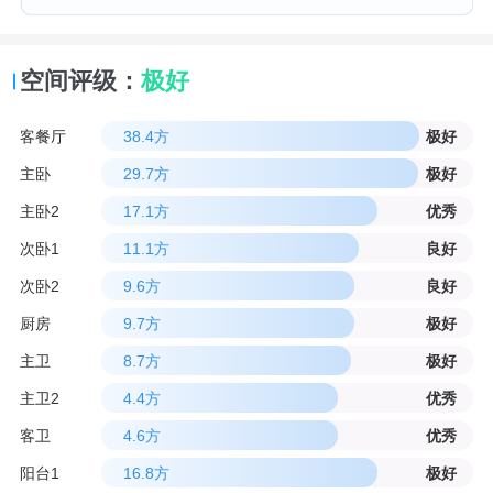
空间评级：
极好
客餐厅
38.4方
极好
主卧
29.7方
极好
主卧2
17.1方
优秀
次卧1
11.1方
良好
次卧2
9.6方
良好
厨房
9.7方
极好
主卫
8.7方
极好
主卫2
4.4方
优秀
客卫
4.6方
优秀
阳台1
16.8方
极好