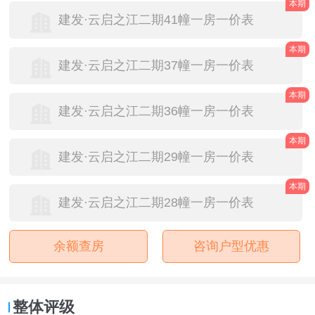
本期
建发·云启之江二期41幢一房一价表
本期
建发·云启之江二期37幢一房一价表
本期
建发·云启之江二期36幢一房一价表
本期
建发·云启之江二期29幢一房一价表
本期
建发·云启之江二期28幢一房一价表
余额查房
咨询户型优惠
整体评级