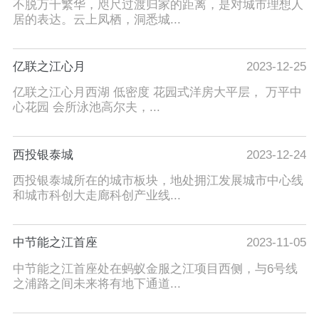
不脱万千繁华，咫尺过渡归家的距离，是对城市理想人
居的表达。云上凤栖，洞悉城...
亿联之江心月
2023-12-25
亿联之江心月西湖 低密度 花园式洋房大平层， 万平中
心花园 会所泳池高尔夫，...
西投银泰城
2023-12-24
西投银泰城所在的城市板块，地处拥江发展城市中心线
和城市科创大走廊科创产业线...
中节能之江首座
2023-11-05
中节能之江首座处在蚂蚁金服之江项目西侧，与6号线
之浦路之间未来将有地下通道...