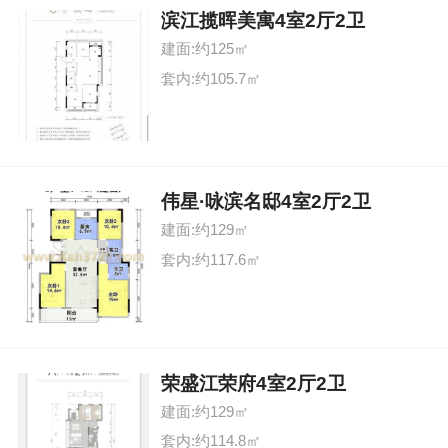
滨江揽晖美寓4室2厅2卫
建面:约125㎡
套内:约105.7㎡
伟星·咏滨名邸4室2厅2卫
建面:约129㎡
套内:约117.6㎡
荣盛江荣府4室2厅2卫
建面:约129㎡
套内:约114.8㎡