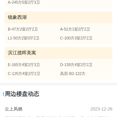
A-245方5室2厅3卫
镜象西湖
B-47方2室2厅2卫
A-51方1室2厅2卫
L1-50方2室0厅2卫
C-100方3室2厅2卫
滨江揽晖美寓
E-165方4室2厅3卫
D-139方4室2厅2卫
C-125方4室2厅2卫
高层-B2-122方
周边楼盘动态
云上凤栖
2023-12-26