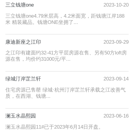
三立钱塘one
2023-10-20
三立钱塘one4.79米层高，4.2米面宽，距钱塘江岸188
米 精装藏品。钱塘ONE坐拥了...
康迪新座之江印
2023-09-29
之江印有建面约32-41方平层房源在售、另有50方loft房
源在售，均价约31000元/平...
绿城汀岸芷兰轩
2023-09-14
住宅房源已售罄 绿城·杭州汀岸芷兰轩承载之江改善气
质，在西湖、钱塘...
澜玉水晶熙园
2023-06-16
澜玉水晶熙园11#已于2023年6月14日开盘。