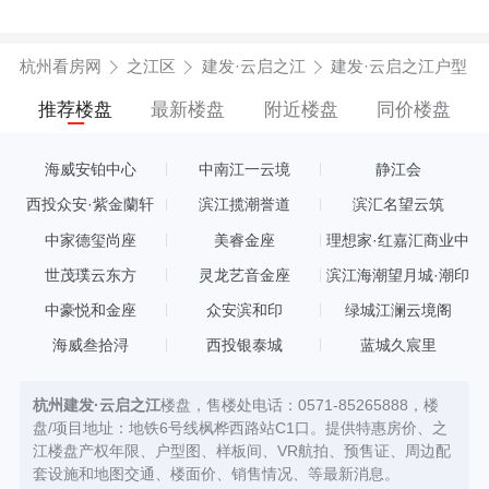
杭州看房网
之江区
建发·云启之江
建发·云启之江户型
推荐楼盘
最新楼盘
附近楼盘
同价楼盘
海威安铂中心
中南江一云境
静江会
西投众安·紫金蘭轩
滨江揽潮誉道
滨汇名望云筑
中家德玺尚座
美睿金座
理想家·红嘉汇商业中
心
世茂璞云东方
灵龙艺音金座
滨江海潮望月城·潮印
中豪悦和金座
众安滨和印
绿城江澜云境阁
海威叁拾浔
西投银泰城
蓝城久宸里
杭州建发·云启之江
楼盘，售楼处电话：0571-85265888，楼
盘/项目地址：地铁6号线枫桦西路站C1口。提供特惠房价、之
江楼盘产权年限、户型图、样板间、VR航拍、预售证、周边配
套设施和地图交通、楼面价、销售情况、等最新消息。