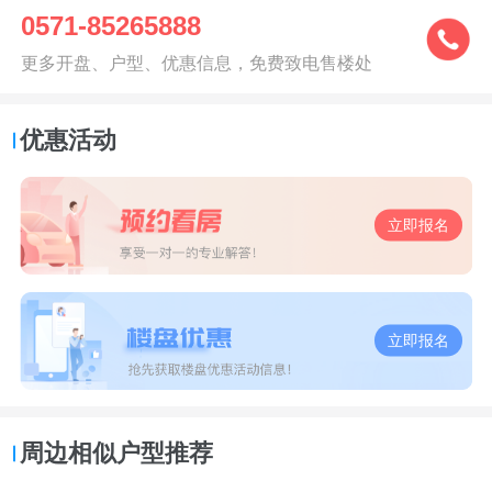
0571-85265888
更多开盘、户型、优惠信息，免费致电售楼处
优惠活动
立即报名
立即报名
周边相似户型推荐