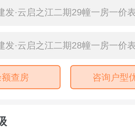
建发·云启之江二期29幢一房一价
建发·云启之江二期28幢一房一价
余额查房
咨询户型
级