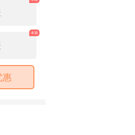
表
本期
表
优惠