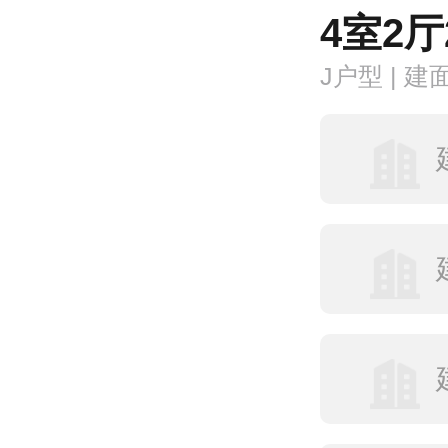
4室2
J户型 | 建