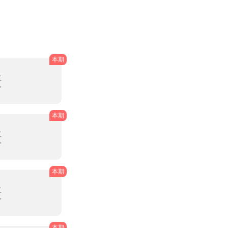
本期
表
本期
表
本期
表
本期