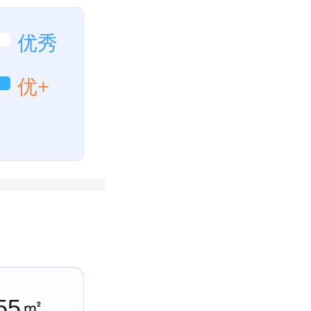
优秀
优+
.55㎡