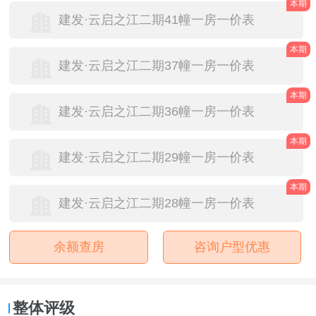
本期
建发·云启之江二期41幢一房一价表
本期
建发·云启之江二期37幢一房一价表
本期
建发·云启之江二期36幢一房一价表
本期
建发·云启之江二期29幢一房一价表
本期
建发·云启之江二期28幢一房一价表
余额查房
咨询户型优惠
整体评级