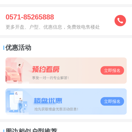
0571-85265888
更多开盘、户型、优惠信息，免费致电售楼处
优惠活动
立即报名
立即报名
周边相似户型推荐