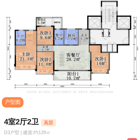
户型图
4室2厅2卫
高层
D3户型 | 建面:约139㎡