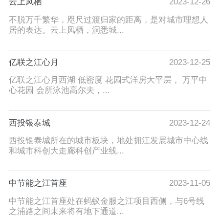
云上凤栖
2023-12-26
不脱万千繁华，咫尺过渡归家的距离，是对城市理想人
居的表达。云上凤栖，洞悉城...
亿联之江心月
2023-12-25
亿联之江心月西湖 低密度 花园式洋房大平层， 万平中
心花园 会所泳池高尔夫，...
西投银泰城
2023-12-24
西投银泰城所在的城市板块，地处拥江发展城市中心线
和城市科创大走廊科创产业线...
中节能之江首座
2023-11-05
中节能之江首座处在蚂蚁金服之江项目西侧，与6号线
之浦路之间未来将有地下通道...