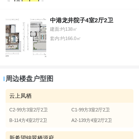
中港龙井院子4室2厅2卫
建面:约138㎡
套内:约166.0㎡
周边楼盘户型图
云上凤栖
C2-99方3室2厅2卫
C1-99方3室2厅2卫
B-114方4室2厅2卫
A2-139方4室2厅2卫
新希望锦翠栖源府