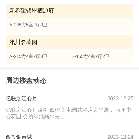
新希望锦翠栖源府
A-245方5室2厅3卫
洺川名著园
A-215方4室2厅3卫
B-155方4室2厅2卫
周边楼盘动态
亿联之江心月
2023-12-25
亿联之江心月西湖 低密度 花园式洋房大平层， 万平中
心花园 会所泳池高尔夫，...
西投银泰城
2023-12-24