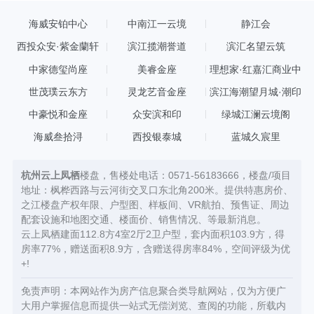
海威安铂中心
中南江一云境
静江会
西投众安·紫金蘭轩
滨江揽潮誉道
滨汇名望云筑
中家德玺尚座
美睿金座
理想家·红嘉汇商业中
心
世茂璞云东方
灵龙艺音金座
滨江海潮望月城·潮印
中豪悦和金座
众安滨和印
绿城江澜云境阁
海威叁拾浔
西投银泰城
蓝城久宸里
杭州云上凤栖
楼盘，售楼处电话：0571-56183666，楼盘/项目
地址：枫桦西路与云河街交叉口东北角200米。提供特惠房价、
之江楼盘产权年限、户型图、样板间、VR航拍、预售证、周边
配套设施和地图交通、楼面价、销售情况、等最新消息。
云上凤栖建面112.8方4室2厅2卫户型，套内面积103.9方，得
房率77%，赠送面积8.9方，含赠送得房率84%，空间评级为优
+!
免责声明：本网站作为房产信息聚合类导航网站，仅为方便广
大用户掌握信息而提供一站式无偿浏览、查阅的功能，所载内