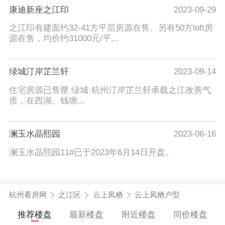
康迪新座之江印
2023-09-29
之江印有建面约32-41方平层房源在售、另有50方loft房
源在售，均价约31000元/平...
绿城汀岸芷兰轩
2023-09-14
住宅房源已售罄 绿城·杭州汀岸芷兰轩承载之江改善气
质，在西湖、钱塘...
澜玉水晶熙园
2023-06-16
澜玉水晶熙园11#已于2023年6月14日开盘。
杭州看房网
之江区
云上凤栖
云上凤栖户型
推荐楼盘
最新楼盘
附近楼盘
同价楼盘