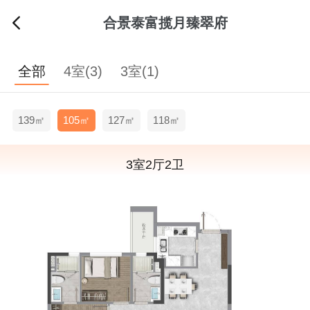
合景泰富揽月臻翠府
全部
4室(3)
3室(1)
139㎡
105㎡
127㎡
118㎡
3室2厅2卫