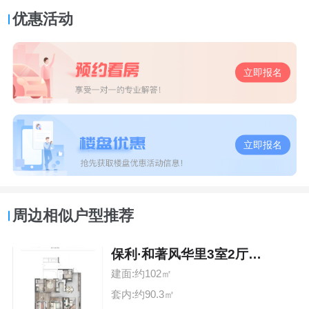
优惠活动
立即报名
立即报名
周边相似户型推荐
保利·和著风华里3室2厅2卫
建面:约102㎡
套内:约90.3㎡