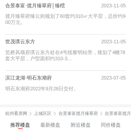
合景泰富·揽月臻翠府│臻橒
2023-11-05
揽月臻翠府臻云则规划了60套约310㎡大平层，总价约9
00万元。
世茂璞云东方
2023-11-05
笕桥风颂府璞云东方处在4号线黎明站旁，规划了4幢78
套大平层，户型面积约310-3...
滨江龙湖·明石东潮府
2023-07-05
明石东潮府2022年9月28日交付。
杭州看房网
上城区区
合景泰富揽月臻翠府
合景泰富揽月
推荐楼盘
最新楼盘
附近楼盘
同价楼盘