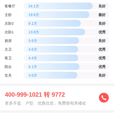
客餐厅
24.1方
良好
主卧
19.6方
极好
次卧2
8.1方
良好
次卧1
13.8方
优秀
厨房
5.6方
良好
主卫
4.6方
优秀
客卫
4.4方
优秀
阳台
6.1方
优秀
玄关
3.6方
良好
400-999-1021 转 9772
更多开盘、户型、优惠信息，免费致电售楼处