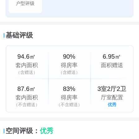
户型评级
基础评级
94.6㎡
90%
6.95㎡
套内面积
得房率
面积赠送
（含赠送）
（含赠送）
87.6㎡
83%
3室2厅2卫
套内面积
得房率
厅室配置
（不含赠送）
（不含赠送）
优秀
空间评级：
优秀