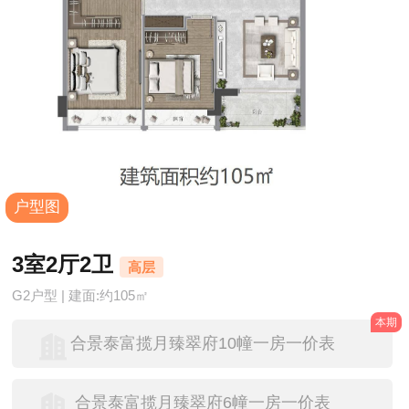
户型图
3室2厅2卫
高层
G2户型 | 建面:约105㎡
本期
合景泰富揽月臻翠府10幢一房一价表
合景泰富揽月臻翠府6幢一房一价表