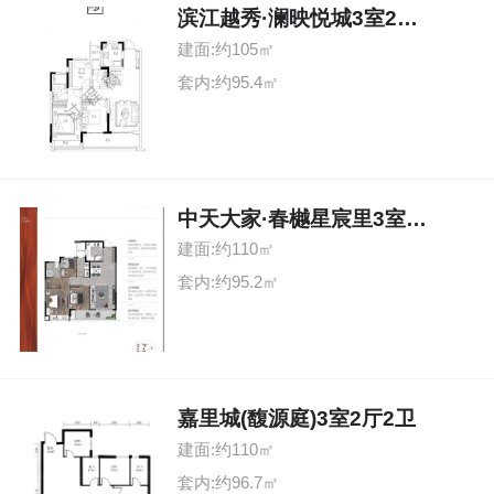
滨江越秀·澜映悦城3室2厅2卫
建面:约105㎡
套内:约95.4㎡
中天大家·春樾星宸里3室2厅2卫
建面:约110㎡
套内:约95.2㎡
嘉里城(馥源庭)3室2厅2卫
建面:约110㎡
套内:约96.7㎡